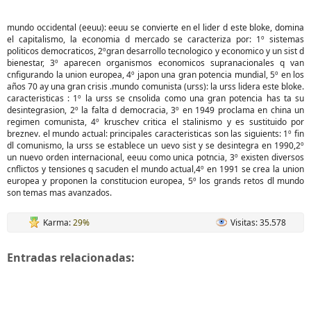
mundo occidental (eeuu): eeuu se convierte en el lider d este bloke, domina
el capitalismo, la economia d mercado se caracteriza por: 1º sistemas
politicos democraticos, 2ºgran desarrollo tecnologico y economico y un sist d
bienestar, 3º aparecen organismos economicos supranacionales q van
cnfigurando la union europea, 4º japon una gran potencia mundial, 5º en los
años 70 ay una gran crisis .mundo comunista (urss): la urss lidera este bloke.
caracteristicas : 1º la urss se cnsolida como una gran potencia has ta su
desintegrasion, 2º la falta d democracia, 3º en 1949 proclama en china un
regimen comunista, 4º kruschev critica el stalinismo y es sustituido por
breznev. el mundo actual: principales caracteristicas son las siguients: 1º fin
dl comunismo, la urss se establece un uevo sist y se desintegra en 1990,2º
un nuevo orden internacional, eeuu como unica potncia, 3º existen diversos
cnflictos y tensiones q sacuden el mundo actual,4º en 1991 se crea la union
europea y proponen la constitucion europea, 5º los grands retos dl mundo
son temas mas avanzados.
Karma:
29%
Visitas: 35.578
Entradas relacionadas: