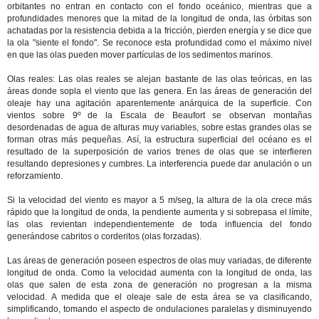
orbitantes no entran en contacto con el fondo oceánico, mientras que a
profundidades menores que la mitad de la longitud de onda, las órbitas son
achatadas por la resistencia debida a la fricción, pierden energía y se dice que
la ola "siente el fondo". Se reconoce esta profundidad como el máximo nivel
en que las olas pueden mover partículas de los sedimentos marinos.
Olas reales: Las olas reales se alejan bastante de las olas teóricas, en las
áreas donde sopla el viento que las genera. En las áreas de generación del
oleaje hay una agitación aparentemente anárquica de la superficie. Con
vientos sobre 9º de la Escala de Beaufort se observan montañas
desordenadas de agua de alturas muy variables, sobre estas grandes olas se
forman otras más pequeñas. Así, la estructura superficial del océano es el
resultado de la superposición de varios trenes de olas que se interfieren
resultando depresiones y cumbres. La interferencia puede dar anulación o un
reforzamiento.
Si la velocidad del viento es mayor a 5
m/seg, la altura de la ola crece más
rápido que la longitud de onda, la pendiente aumenta y si sobrepasa el límite,
las olas revientan independientemente de toda influencia del fondo
generándose cabritos o corderitos (olas forzadas).
Las áreas de generación poseen espectros de olas muy variadas, de diferente
longitud de onda. Como la velocidad aumenta con la longitud de onda, las
olas que salen de esta zona de generación no progresan a la misma
velocidad. A medida que el oleaje sale de esta área se va clasificando,
simplificando, tomando el aspecto de ondulaciones paralelas y disminuyendo