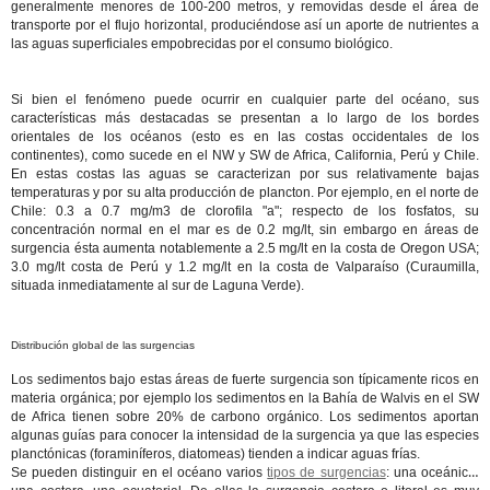
generalmente menores de 100-200 metros, y removidas desde el área de
transporte por el flujo horizontal, produciéndose así un aporte de nutrientes a
las aguas superficiales empobrecidas por el consumo biológico.
Si bien el fenómeno puede ocurrir en cualquier parte del océano, sus
características más destacadas se presentan a lo largo de los bordes
orientales de los océanos (esto es en las costas occidentales de los
continentes), como sucede en el NW y SW de Africa, California, Perú y Chile.
En estas costas las aguas se caracterizan por sus relativamente bajas
temperaturas y por su alta producción de plancton. Por ejemplo, en el norte de
Chile: 0.3 a 0.7 mg/m3 de clorofila "a"; respecto de los fosfatos, su
concentración normal en el mar es de 0.2 mg/lt, sin embargo en áreas de
surgencia ésta aumenta notablemente a 2.5 mg/lt en la costa de Oregon USA;
3.0 mg/lt costa de Perú y 1.2 mg/lt en la costa de Valparaíso (Curaumilla,
situada inmediatamente al sur de Laguna Verde).
Distribución global de las surgencias
Los sedimentos bajo estas áreas de fuerte surgencia son típicamente ricos en
materia orgánica; por ejemplo los sedimentos en la Bahía de Walvis en el SW
de Africa tienen sobre 20% de carbono orgánico. Los sedimentos aportan
algunas guías para conocer la intensidad de la surgencia ya que las especies
planctónicas (foraminíferos, diatomeas) tienden a indicar aguas frías.
Se pueden distinguir en el océano varios
tipos de surgencias
: una oceánica,