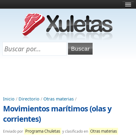
Inicio
¿Qué es esto?
Directorio
Selectividad
Chuletas para exámenes
Programa Chuletas
Inicio
/
Directorio
/
Otras materias
/
Movimientos marítimos (olas y
corrientes)
Programa Chuletas
Otras materias
Enviado por
y clasificado en