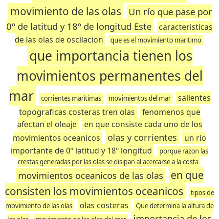
movimiento de las olas
Un río que pase por
0º de latitud y 18º de longitud Este
caracteristicas
de las olas de oscilacion
que es el movimiento maritimo
que importancia tienen los
movimientos permanentes del
mar
salientes
corrientes marítimas
movimientos del mar
topograficas costeras tren olas
fenomenos que
afectan el oleaje
en que consiste cada uno de los
olas y corrientes
movimientos oceanicos
un rio
importante de 0º latitud y 18º longitud
porque razon las
crestas generadas por las olas se disipan al acercarse a la costa
en que
movimientos oceanicos de las olas
consisten los movimientos oceanicos
tipos de
olas costeras
movimiento de las olas
Que determina la altura de
importancia de los