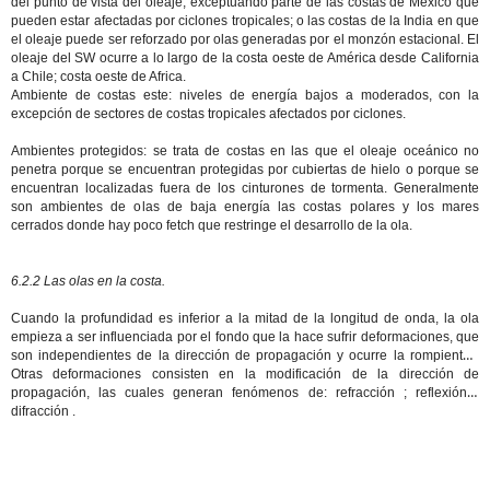
del punto de vista del oleaje, exceptuando parte de las costas de México que
pueden estar afectadas por ciclones tropicales; o las costas de la India en que
el oleaje puede ser reforzado por olas generadas por el monzón estacional. El
oleaje del SW ocurre a lo largo de la costa oeste de América desde California
a Chile; costa oeste de Africa.
Ambiente de costas este: niveles de energía bajos a moderados, con la
excepción de sectores de costas tropicales afectados por ciclones.
Ambientes protegidos: se trata de costas en las que el oleaje oceánico no
penetra porque se encuentran protegidas por cubiertas de hielo o porque se
encuentran localizadas fuera de los cinturones de tormenta. Generalmente
son ambientes de olas de baja energía las costas polares y los mares
cerrados donde hay poco fetch que restringe el desarrollo de la ola.
6.2.2 Las olas en la costa.
Cuando la profundidad es inferior a la mitad de la longitud de onda, la ola
empieza a ser influenciada por el fondo que la hace sufrir deformaciones, que
son independientes de la dirección de propagación y ocurre la
rompiente
.
Otras deformaciones consisten en la modificación de la dirección de
propagación, las cuales generan fenómenos de:
refracción
;
reflexión
;
difracción
.