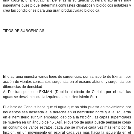
una costera, una ecuatorial. De ellas la surgencia costera o litoral es muy
importante puesto que determina contrastes climáticos y biológicos notables y
crea las condiciones para una gran productividad biológica.
TIPOS DE SURGENCIAS:
El diagrama muestra varios tipos de surgencias: por transporte de Ekman; por
acción de vientos constantes; surgencia en el océano abierto; y surgencia por
diferencias de densidad.
A. Por transporte de EKMAN. (Debida al efecto de Coriolis por el cual las
aguas se desvían hacia la izquierda en el Hemisferio Sur).
El efecto de Coriolis hace que el agua que ha sido puesta en movimiento por
los vientos sea desviada a la derecha en el hemisferio norte y a la izquierda
en el hemisferio sur. Sin embargo, debido a la fricción, las capas superficiales
se mueven en un ángulo de 45º. Así, el cuerpo de agua puede pensarse como
un conjunto de varios estratos, cada uno se mueve cada vez más lento por la
fricción, en un movimiento en espiral cada vez más hacia la izquierda en el