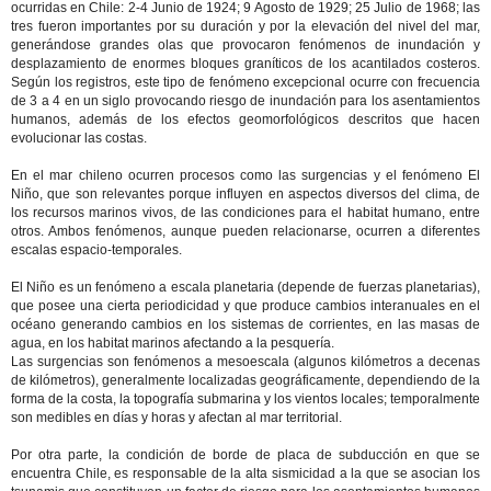
ocurridas en Chile: 2-4 Junio de 1924; 9 Agosto de 1929; 25 Julio de 1968; las
tres fueron importantes por su duración y por la elevación del nivel del mar,
generándose grandes olas que provocaron fenómenos de inundación y
desplazamiento de enormes bloques graníticos de los acantilados costeros.
Según los registros, este tipo de fenómeno excepcional ocurre con frecuencia
de 3 a 4 en un siglo provocando riesgo de inundación para los asentamientos
humanos, además de los efectos geomorfológicos descritos que hacen
evolucionar las costas.
En el mar chileno ocurren procesos como las surgencias y el fenómeno El
Niño, que son relevantes porque influyen en aspectos diversos del clima, de
los recursos marinos vivos, de las condiciones para el habitat humano, entre
otros. Ambos fenómenos, aunque pueden relacionarse, ocurren a diferentes
escalas espacio-temporales.
El Niño es un fenómeno a escala planetaria (depende de fuerzas planetarias),
que posee una cierta periodicidad y que produce cambios interanuales en el
océano generando cambios en los sistemas de corrientes, en las masas de
agua, en los habitat marinos afectando a la pesquería.
Las surgencias son fenómenos a mesoescala (algunos kilómetros a decenas
de kilómetros), generalmente localizadas geográficamente, dependiendo de la
forma de la costa, la topografía submarina y los vientos locales; temporalmente
son medibles en días y horas y afectan al mar territorial.
Por otra parte, la condición de borde de placa de subducción en que se
encuentra Chile, es responsable de la alta sismicidad a la que se asocian los