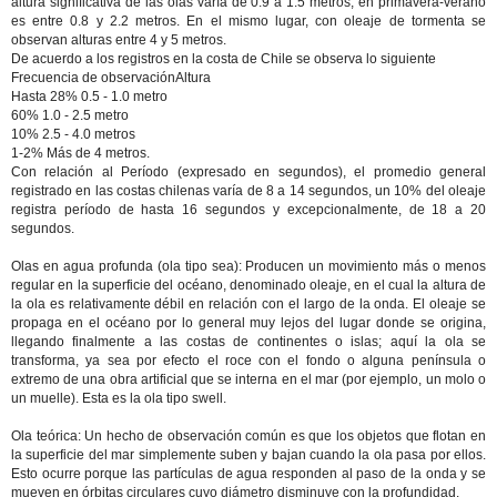
altura significativa de las olas varía de 0.9 a 1.5 metros; en primavera-verano
es entre 0.8 y 2.2 metros. En el mismo lugar, con oleaje de tormenta se
observan alturas entre 4 y 5 metros.
De acuerdo a los registros en la costa de Chile se observa lo siguiente
Frecuencia de observaciónAltura
Hasta 28% 0.5 - 1.0 metro
60% 1.0 - 2.5 metro
10% 2.5 - 4.0 metros
1-2% Más de 4 metros.
Con relación al Período (expresado en segundos), el promedio general
registrado en las costas chilenas varía de 8 a 14 segundos, un 10% del oleaje
registra período de hasta 16 segundos y excepcionalmente, de 18 a 20
segundos.
Olas en agua profunda (ola tipo sea): Producen un movimiento más o menos
regular en la superficie del océano, denominado oleaje, en el cual la altura de
la ola es relativamente débil en relación con el largo de la onda. El oleaje se
propaga en el océano por lo general muy lejos del lugar donde se origina,
llegando finalmente a las costas de continentes o islas; aquí la ola se
transforma, ya sea por efecto el roce con el fondo o alguna península o
extremo de una obra artificial que se interna en el mar (por ejemplo, un molo o
un muelle). Esta es la ola tipo swell.
Ola teórica: Un hecho de observación común es que los objetos que flotan en
la superficie del mar simplemente suben y bajan cuando la ola pasa por ellos.
Esto ocurre porque las partículas de agua responden al paso de la onda y se
mueven en órbitas circulares cuyo diámetro disminuye con la profundidad.