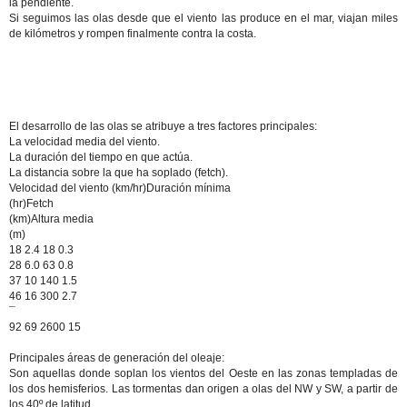
la pendiente.
Si seguimos las olas desde que el viento las produce en el mar, viajan miles
de kilómetros y rompen finalmente contra la costa.
El desarrollo de las olas se atribuye a tres factores principales:
La velocidad media del viento.
La duración del tiempo en que actúa.
La distancia sobre la que ha soplado (fetch).
Velocidad del viento (km/hr)Duración mínima
(hr)Fetch
(km)Altura media
(m)
18 2.4 18 0.3
28 6.0 63 0.8
37 10 140 1.5
46 16 300 2.7
¯
92 69 2600 15
Principales áreas de generación del oleaje:
Son aquellas donde soplan los vientos del Oeste en las zonas templadas de
los dos hemisferios. Las tormentas dan origen a olas del NW y SW, a partir de
los 40º de latitud.