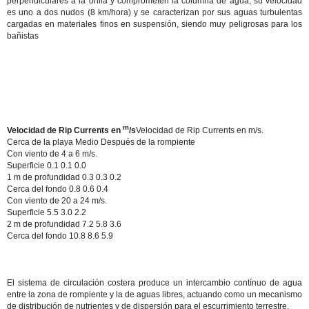
perpendiculares a la orilla y comprometen la columna de agua; su velocidad
es uno a dos nudos (8 km/hora) y se caracterizan por sus aguas turbulentas
cargadas en materiales finos en suspensión, siendo muy peligrosas para los
bañistas
m
Velocidad de Rip Currents en
/s
Velocidad de Rip Currents en m/s.
Cerca de la playa Medio Después de la rompiente
Con viento de 4 a 6 m/s.
Superficie 0.1 0.1 0.0
1 m de profundidad 0.3 0.3 0.2
Cerca del fondo 0.8 0.6 0.4
Con viento de 20 a 24 m/s.
Superficie 5.5 3.0 2.2
2 m de profundidad 7.2 5.8 3.6
Cerca del fondo 10.8 8.6 5.9
El sistema de circulación costera produce un intercambio contínuo de agua
entre la zona de rompiente y la de aguas libres, actuando como un mecanismo
de distribución de nutrientes y de dispersión para el escurrimiento terrestre.