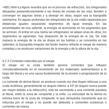
<6f01.html>La figura muestra que en el proceso de refracción, las ortogonales
dibujadas perpendicularmente a las líneas de crestas de las olas, tienden a
converger en algunas áreas y a divergir en otras, según sea la topografía
submarina. En aguas profundas las ortogonales de la ola están separadas por
distancias iguales separando segmentos de igual energía. En las
proximidades de una saliente, la energía se acrecienta en los segmentos que
se achican. Al entrar en una bahía las ortogonales se alejan unas de otras, los
segmentos se agrandan, hay disipación de la energía de la ola. De esta
manera la energía de la ola se disipa en las bahías y se concentra en las
salientes; la topografía irregular del fondo marino refracta el oleaje de manera
compleja y se producen variaciones de la energía y de la altura de la ola.
6.2.3 Corrientes inducidas por el oleaje.
El oleaje en la costa también genera corrientes que influyen
considerablemente en el movimiento de los materiales sedimentarios a lo
largo del litoral y es una causa fundamental de la erosión o progradación de la
costa.
La corriente de deriva litoral: se produce cuando las olas llegan oblicuas a una
costa rectilínea, generalmente en ángulo inferior a 10º (el ángulo nunca puede
ser mayor debido a la refracción), esto da nacimiento a una corriente paralela
al litoral, entre la zona de rompiente y la orilla. La velocidad de la deriva es
mínima fuera de la zona de rompiente, lo que demuestra claramente que es
inducida por el oleaje y no puede ser atribuida a corrientes oceánicas o
corrientes de marea.