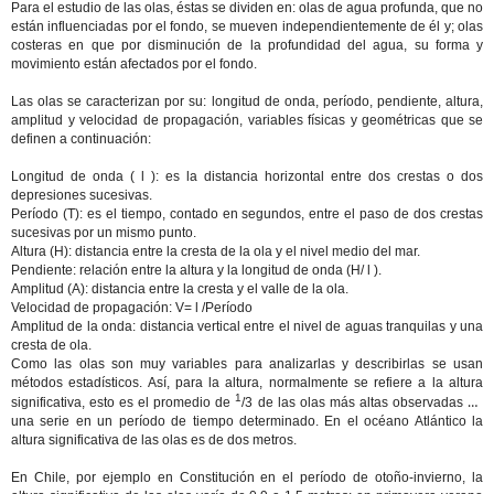
Para el estudio de las olas, éstas se dividen en: olas de agua profunda, que no
están influenciadas por el fondo, se mueven independientemente de él y; olas
costeras en que por disminución de la profundidad del agua, su forma y
movimiento están afectados por el fondo.
Las olas se caracterizan por su: longitud de onda, período, pendiente, altura,
amplitud y velocidad de propagación, variables físicas y geométricas que se
definen a continuación:
Longitud de onda ( l ): es la distancia horizontal entre dos crestas o dos
depresiones sucesivas.
Período (T): es el tiempo, contado en segundos, entre el paso de dos crestas
sucesivas por un mismo punto.
Altura (H): distancia entre la cresta de la ola y el nivel medio del mar.
Pendiente: relación entre la altura y la longitud de onda (H/ l ).
Amplitud (A): distancia entre la cresta y el valle de la ola.
Velocidad de propagación: V= l /Período
Amplitud de la onda: distancia vertical entre el nivel de aguas tranquilas y una
cresta de ola.
Como las olas son muy variables para analizarlas y describirlas se usan
métodos estadísticos. Así, para la altura, normalmente se refiere a la altura
1
significativa, esto es el promedio de
/3 de las olas más altas observadas en
una serie en un período de tiempo determinado. En el océano Atlántico la
altura significativa de las olas es de dos metros.
En Chile, por ejemplo en Constitución en el período de otoño-invierno, la