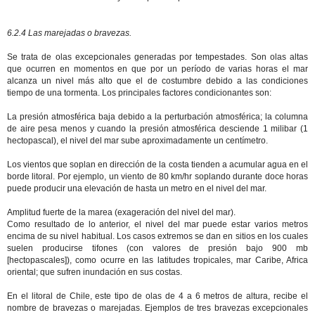
6.2.4 Las marejadas o bravezas.
Se trata de olas excepcionales generadas por tempestades. Son olas altas
que ocurren en momentos en que por un período de varias horas el mar
alcanza un nivel más alto que el de costumbre debido a las condiciones
tiempo de una tormenta. Los principales factores condicionantes son:
La presión atmosférica baja debido a la perturbación atmosférica; la columna
de aire pesa menos y cuando la presión atmosférica desciende 1 milibar (1
hectopascal), el nivel del mar sube aproximadamente un centímetro.
Los vientos que soplan en dirección de la costa tienden a acumular agua en el
borde litoral. Por ejemplo, un viento de 80 km/hr soplando durante doce horas
puede producir una elevación de hasta un metro en el nivel del mar.
Amplitud fuerte de la marea (exageración del nivel del mar).
Como resultado de lo anterior, el nivel del mar puede estar varios metros
encima de su nivel habitual. Los casos extremos se dan en sitios en los cuales
suelen producirse tifones (con valores de presión bajo 900 mb
[hectopascales]), como ocurre en las latitudes tropicales, mar Caribe, Africa
oriental; que sufren inundación en sus costas.
En el litoral de Chile, este tipo de olas de 4 a 6 metros de altura, recibe el
nombre de bravezas o marejadas. Ejemplos de tres bravezas excepcionales