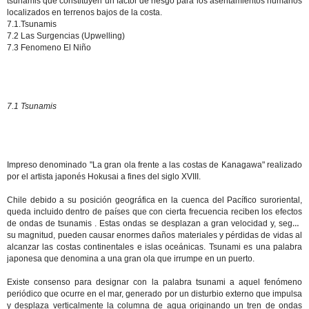
tsunamis que constituyen un factor de riesgo para los asentamientos humanos
localizados en terrenos bajos de la costa.
7.1.Tsunamis
7.2 Las Surgencias (Upwelling)
7.3 Fenomeno El Niño
7.1 Tsunamis
Impreso denominado "La gran ola frente a las costas de Kanagawa" realizado
por el artista japonés Hokusai a fines del siglo XVIII.
Chile debido a su posición geográfica en la cuenca del Pacífico suroriental,
queda incluido dentro de países que con cierta frecuencia reciben los efectos
de ondas de
tsunamis
. Estas ondas se desplazan a gran velocidad y, según
su magnitud, pueden causar enormes daños materiales y pérdidas de vidas al
alcanzar las costas continentales e islas oceánicas. Tsunami es una palabra
japonesa que denomina a una gran ola que irrumpe en un puerto.
Existe consenso para designar con la palabra tsunami a aquel fenómeno
periódico que ocurre en el mar, generado por un disturbio externo que impulsa
y desplaza verticalmente la columna de agua originando un tren de ondas