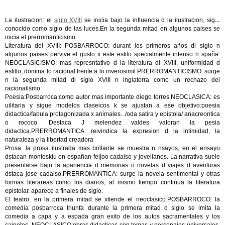
La ilustracion: el
siglo XVIII
se inicia bajo la influencia d la ilustracion, siglo
conocido como siglo de las luces.En la segunda mitad en algunos paises se
inicia el prerromanticismo
Literatura del XVIII: POSBARROCO: durant los primeros años dl siglo n
algunos paises pervive el gusto x este estilo specialmente intenso n spaña.
NEOCLASICISMO: mas represntativo d la literatura dl XVIII, uniformidad d
estillo, domina lo racional frente a lo inverosimil.PRERROMANTICISMO: surge
n la segunda mitad dl siglo XVIII n inglaterra como un rechazo del
racionalismo.
Poesia:Posbarroca:como autor mas importante diego torres.NEOCLASICA: es
uilitaria y sigue modelos claseicos k se ajustan a ese objetivo:poesia
didactica/fabula protagonizada x animales.../oda satira y epistola/ anacreontica
o rococo. Destaca J melendez valdes valoran la pesia
didactica.PRERROMANTICA: reivindica la expresion d la intimidad, la
naturaleza y la libertad creadora
Prosa: la prosa ilustrada mas brillante se muestra n nsayos, en el ensayo
dstacan monteskiu en españan feijoo cadalso y jovellanos. La narrativa suele
presentarse bajo la apariencia d memorias o novelas d viajes d aventuras
dstaca jose cadalso.PRERROMANTICA: surge la novela sentimental y otras
formas literareas como los diarios, al mismo tiempo continua la literatura
epistolar. aparece a finales de siglo.
El teatro: en la primera mitad se xtiende el neoclasico.POSBARROCO: la
comedia posbarroca triunfa durante la primera mitad d siglo se imita la
comedia a capa y a espada gran exito de los autos sacramentales y los