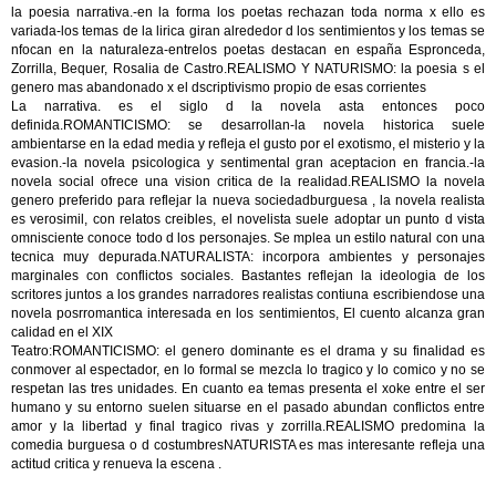
la poesia narrativa.-en la forma los poetas rechazan toda norma x ello es
variada-los temas de la lirica giran alrededor d los sentimientos y los temas se
nfocan en la naturaleza-entrelos poetas destacan en españa Espronceda,
Zorrilla, Bequer, Rosalia de Castro.REALISMO Y NATURISMO: la poesia s el
genero mas abandonado x el dscriptivismo propio de esas corrientes
La narrativa. es el siglo d la novela asta entonces poco
definida.ROMANTICISMO: se desarrollan-la novela historica suele
ambientarse en la edad media y refleja el gusto por el exotismo, el misterio y la
evasion.-la novela psicologica y sentimental gran aceptacion en francia.-la
novela social ofrece una vision critica de la realidad.REALISMO la novela
genero preferido para reflejar la nueva sociedadburguesa , la novela realista
es verosimil, con relatos creibles, el novelista suele adoptar un punto d vista
omnisciente conoce todo d los personajes. Se mplea un estilo natural con una
tecnica muy depurada.NATURALISTA: incorpora ambientes y personajes
marginales con conflictos sociales. Bastantes reflejan la ideologia de los
scritores juntos a los grandes narradores realistas contiuna escribiendose una
novela posrromantica interesada en los sentimientos, El cuento alcanza gran
calidad en el XIX
Teatro:ROMANTICISMO: el genero dominante es el drama y su finalidad es
conmover al espectador, en lo formal se mezcla lo tragico y lo comico y no se
respetan las tres unidades. En cuanto ea temas presenta el xoke entre el ser
humano y su entorno suelen situarse en el pasado abundan conflictos entre
amor y la libertad y final tragico rivas y zorrilla.REALISMO predomina la
comedia burguesa o d costumbresNATURISTA es mas interesante refleja una
actitud critica y renueva la escena .