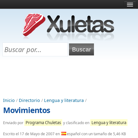
Inicio
¿Qué es esto?
Directorio
Selectividad
Chuletas para exámenes
Programa Chuletas
Inicio
/
Directorio
/
Lengua y literatura
/
Movimientos
Programa Chuletas
Lengua y literatura
Enviado por
y clasificado en
Escrito el
17 de Mayo de 2007
en
español con un tamaño de 5,46 KB