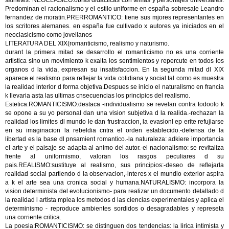
sainetes. NEOCLASICO:obras didacticas con temas y personajes universales.
Predominan el racionalismo y el estilo uniforme en españa sobresale Leandro
fernandez de moratin.PRERROMANTICO: tiene sus mjores representantes en
los scritores alemanes. en españa fue cultivado x autores ya iniciados en el
neoclasicismo como jovellanos
LITERATURA DEL XIX(romanticismo, realismo y naturismo.
durant la primera mitad se desarrollo el romanticismo no es una corriente
artistica sino un movimiento k exalta los sentimientos y repercute en todos los
organos d la vida, expresan su insatisfaccion. En la segunda mitad dl XIX
aparece el realismo para reflejar la vida cotidiana y social tal como es muestra
la realidad interior d forma objetiva.Despues se inicio el naturalismo en francia
k llevaria asta las ultimas cnsecuencias los principios del realismo.
Estetica:ROMANTICISMO:destaca -individualismo se revelan contra todoolo k
se opone a su yo personal dan una vision subjetiva d la realida.-rechazan la
realidad los limites dl mundo le dan frustraccion, la evasionl ep erite refujiarse
en su imaginacion la rebeldia cntra el orden establecido.-defensa de la
libertad es la base dl pnsamient romantico.-la naturaleza: adkiere importancia
el arte y el paisaje se adapta al animo del autor.-el nacionalismo: se revitaliza
frente al uniformismo, valoran los rasgos peculiares d su
pais.REALISMO:sustituye al realismo, sus principios:-deseo de reflejarla
realidad social partiendo d la observacion,-interes x el mundio exterior aspira
a k el arte sea una cronica social y humana.NATURALISMO: incorpora la
vision determinista del evolucionismo- para realizar un documento detallado d
la realidad l artista mplea los metodos d las ciencias experimentales y aplica el
determinismo - reproduce ambientes sordidos o desagradables y represeta
una corriente critica.
La poesia:ROMANTICISMO: se distinguen dos tendencias: la lirica intimista y