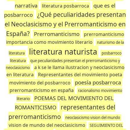
narrativa
que es el
literatura posbarroca
¿Qué peculiaridades presentan
posbarroco
el Neoclasicismo y el Prerromanticismo en
España?
Prerromanticismo
prerromanticismo
importancia como movimiento literario
naturismo de la
literatura naturista
literatura
posbarroco
literatura
que peculiaridades presentan el prerromanticismo y
a k se le llama ilustracion y neoclasicismo
neoclasicismo
en literatura
Representantes del movimiento poeta
poesía posbarroca
movimiento del posbarroco
prerromanticismo en españa
racionalismo movimiento
POEMAS DEL MOVIMIENTO DEL
literario
representantes del
ROMANTICISMO
prerromanticismo
neoclasicismo vision del mundo
vision de mundo del neoclasicismo
SEGUIMIENTO DEL