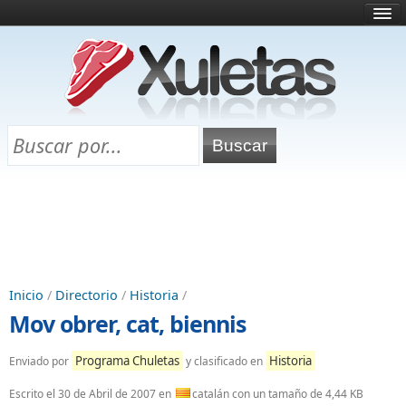
Inicio
¿Qué es esto?
Directorio
Selectividad
Chuletas para exámenes
Programa Chuletas
Inicio
/
Directorio
/
Historia
/
Mov obrer, cat, biennis
Programa Chuletas
Historia
Enviado por
y clasificado en
Escrito el
30 de Abril de 2007
en
catalán con un tamaño de 4,44 KB