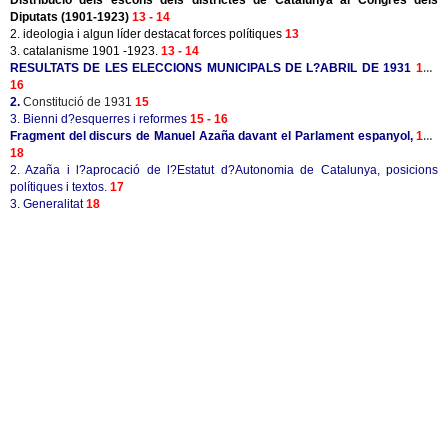
Distribució dels escons dels districtes de Catalunya al Congrés dels
Diputats (1901-1923)
13 - 14
2. ideologia i algun líder destacat forces polítiques
13
3. catalanisme 1901 -1923.
13 - 14
RESULTATS DE LES ELECCIONS MUNICIPALS DE L?ABRIL DE 1931
15 -
16
2.
Constitució de 1931
15
3. Bienni d?esquerres i reformes
15 - 16
Fragment del discurs de Manuel Azaña davant el Parlament espanyol,
17 -
18
2. Azaña i l?aprocació de l?Estatut d?Autonomia de Catalunya, posicions
polítiques i textos.
17
3. Generalitat
18