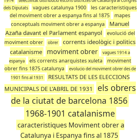
1914
selectivitat distribució escons districtes de Catalunya al Congrés
vagues catalunya 1900
les caracteristiques
dels Diputats
del moviment obrer a espanya fins al 1875
mapes
Manuel
conceptuals moviment obrer a espanya
Azaña davant el Parlament espanyol
evolució del
corrents ideològic i politics
moviment obrer
obrer
moviment obrer
catalanisme
vagues 1914 a
els corrents anarquistes xuleta
moviment
espanya
obrer fins 1875 catalunya
evolucio del moviment obrer des de
RESULTATS DE LES ELECCIONS
1901 fins al 1931
els obrers
MUNICIPALS DE L’ABRIL DE 1931
de la ciutat de barcelona 1856
1968-1901 catalanisme
caracteristiques Moviment obrer a
Catalunya i Espanya fins al 1875