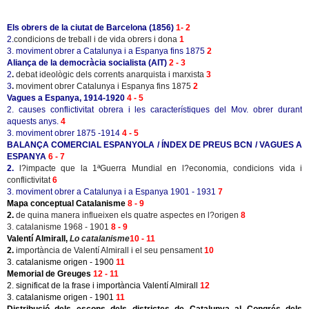
Els obrers de la ciutat de Barcelona (1856)
1- 2
2.
condicions de treball i de vida obrers i dona
1
3. moviment obrer a Catalunya i a Espanya fins 1875
2
Aliança de la democràcia socialista (AIT)
2 - 3
2
.
debat ideològic dels corrents anarquista i marxista
3
3
.
moviment obrer Catalunya i Espanya fins 1875
2
Vagues a Espanya, 1914-1920
4 - 5
2. causes conflictivitat obrera i les característiques del Mov. obrer durant
aquests anys.
4
3. moviment obrer 1875 -1914
4 - 5
BALANÇA COMERCIAL ESPANYOLA / ÍNDEX DE PREUS BCN / VAGUES A
ESPANYA
6 - 7
2.
l?impacte que la 1ªGuerra Mundial en l?economia, condicions vida i
conflictivitat
6
3. moviment obrer a Catalunya i a Espanya 1901 - 1931
7
Mapa conceptual Catalanisme
8 - 9
2.
de quina manera influeixen els quatre aspectes en l?origen
8
3. catalanisme 1968 - 1901
8 - 9
Valentí Almirall,
Lo catalanisme
10 - 11
2.
importància de Valentí Almirall i el seu pensament
10
3. catalanisme origen - 1900
11
Memorial de Greuges
12 - 11
2. significat de la frase i importància Valentí Almirall
12
3. catalanisme origen - 1901
11