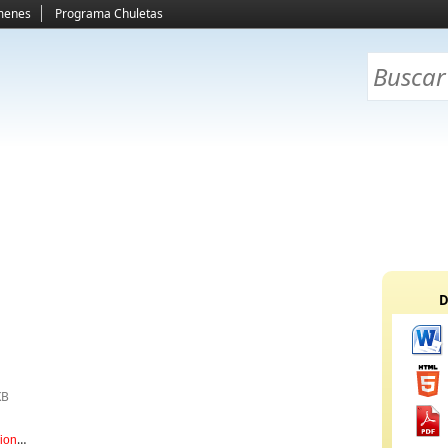
menes
Programa Chuletas
D
KB
ion y