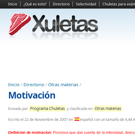
Inicio
¿Qué es esto?
Directorio
Selectividad
Chuletas para exá
Inicio
/
Directorio
/
Otras materias
/
Motivación
Programa Chuletas
Otras materias
Enviado por
y clasificado en
Escrito el
22 de Noviembre de 2007
en
español con un tamaño de 4,44 
Definicion de motivacion:
Procesos que dan cuenta de la intensidad, direcc