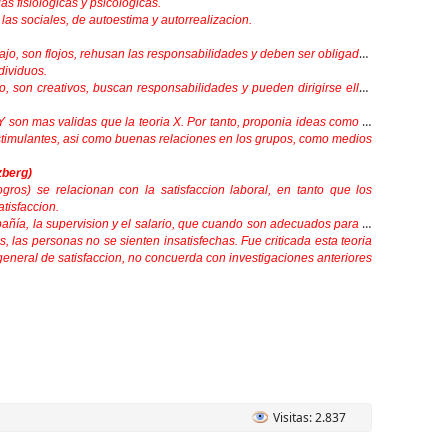
s fisiologicas y psicologicas.
as sociales, de autoestima y autorrealizacion.
jo, son flojos, rehusan las responsabilidades y deben ser obligados
dividuos.
, son creativos, buscan responsabilidades y pueden dirigirse ellos
Y son mas validas que la teoria X. Por tanto, proponia ideas como la
estimulantes, asi como buenas relaciones en los grupos, como medios
zberg)
gros) se relacionan con la satisfaccion laboral, en tanto que los
tisfaccion.
pañía, la supervision y el salario, que cuando son adecuados para el
 las personas no se sienten insatisfechas. Fue criticada esta teoria
eneral de satisfaccion, no concuerda con investigaciones anteriores
Visitas: 2.837