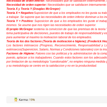
Necesidad de orden inferior:
Necesidades que se satisfacen externamente; la
Necesidad de orden superior:
Necesidades que se satisfacen internamente: l
Teoria X y Teoria Y (Douglas McGregor)
Teoria X = Negativo:
Suposicion de que a los empleados no les gusta su traba
a trabajar. Se supone que las necesidades de orden inferior dominan a los in
Teoria Y = Positivo:
Suposicion de que a los empleados les guste el trabajo
mismos. Se asume que nos rigen las necesidades de orden superior.
El propio McGregor
sostenia la conviccion de que las premisas de la teoria 
toma participativa de decisiones, puestos de trabajo de responsabilidadd y 
para aumentar al maximo la motivacion laboral de los empleados.
Teoria de los dos factores (Teoria de motivacion e higiene); (Frederick He
Los factores intrinsecos (Progreso, Reconocimiento, Responsabilidad y Lo
extrinsecos(Supervicion, Salario, Normas y Condiciones laborales) con la insa
Factores de Higiene:
Fatores coo las politicas y la administracion de la com
puesto, aplacan a los trabajadores. Cuando estos factores son los adecuados,
por limitacion de su metodologia “cuestionable”, no empleo ninguna medida g
y su metodologia se centro en la satisfaccion y no en la productividad.
Karma:
19%