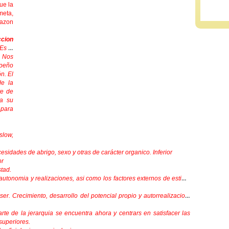
ue la
meta,
razon
ccion
Es el
. Nos
mpeño
n. El
de la
te de
na su
 para
slow,
sidades de abrigo, sexo y otras de carácter organico. Inferior
or
stad.
autonomia y realizaciones, asi como los factores externos de estima
r. Crecimiento, desarrollo del potencial propio y autorrealizacion.
 de la jerarquia se encuentra ahora y centrars en satisfacer las
superiores.