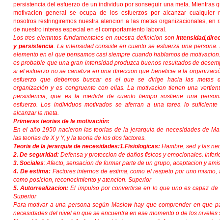
persistencia del esfuerzo de un individuo por sonseguir una meta. Mientras q
motivacion general se ocupa de los esfuerzos por alcanzar cualquier 
nosotros restringiremos nuestra atencion a las metas organizacionales, en 
de nuestro interes especial en el comportamiento laboral.
Los tres elemntos fundamentales en nuestra definicion son
intensidad,dire
y persistencia
. La intensidad consiste en cuanto se esfuerza una persona. 
elemento en el que pensamos casi siempre cuando hablamos de motivacion
es probable que una gran intensidad produzca buenos resultados de dese
si el esfuerzo no se canaliza en una direccion que beneficie a la organizació
esfuerzo que debemos buscar es el que se dirige hacia las metas 
organización y es congruente con ellas. La motivacion tienen una vertien
persistencia, que es la medida de cuanto tiempo sostiene una perso
esfuerzo. Los individuos motivados se aferran a una tarea lo suficiente
alcanzar la meta.
Primeras teorias de la motivación:
En el año 1950 nacieron las teorias de la jerarquia de necesidades de Ma
las teorias de X y Y, y la teoria de los dos factores.
Teoria de la jerarquia de necesidades:
1.Fisiologicas:
Hambre, sed y las nece
2. De seguridad:
Defensa y proteccion de daños fisicos y emocionales. Inferi
3. Sociales
: Afecto, sensacion de formar parte de un grupo, aceptacion y ami
4. De estima:
Factores internos de estima, como el respeto por uno mismo, 
como posicion, reconocimiento y atencion. Superior
5. Autorrealizacion:
El impulso por convertirse en lo que uno es capaz de se
Superior
Para motivar a una persona según Maslow hay que comprender en que parte
necesidades del nivel en que se encuentra en ese momento o de los niveles 