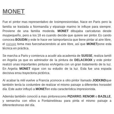
MONET
Fue el pintor mas representativo de losimpresionistas. Nace en Paris pero la
familia se traslada a Normandía y elpaisaje marino le influye para siempre.
Proviene de una familia modesta.
MONET
dibujaba caricaturas desde
muypequeño, pero a los 18 es cuando decide que quiere ser pintor. Es cando
conocea
BOUDIN
y este le hace ver laimportancia que tiene pintar al aire libre,
el
paisaje
toma mas fuerzahaciendolo al aire libre, así que
MONET
pone esta
técnica en práctica.
Se marcha a Paris y comienza a acudir ala academia de
SUISSE
, realiza lamili
en Argelia ya que es admirador de la pintura de
DELACROIX
y este pintor
realizó unas importantes pinturas enArgelia con un gran tratamiento de la luz.
En Argelia
MONET
sigue con su estudio de la luz. Esta fue una espada
decisiva ensu trayectoria pictórica.
Al acabar la mili vuelve a Francia yconoce a otro pintor llamado
JOEKIND
que
también tenía la costumbre de realizar el mismo paisaje a diferentes horasdel
día. Este autor influyó a
MONET
en esta característica impresionista.
Además también conoció a mas pintorescomo
PIZARRO
,
RENOIR
o
BAZILLE
,
y semarcha con ellos a Fontainebleau para pinta el mismo paisaje a
diferenteshoras del día.