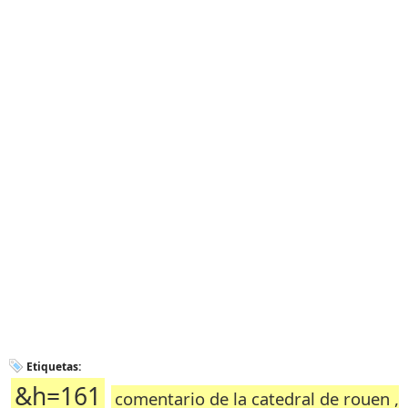
Etiquetas:
&h=161
comentario de la catedral de rouen ,