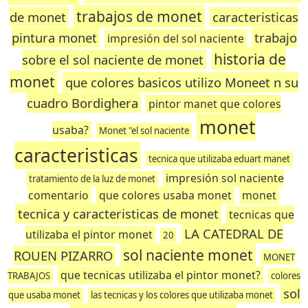
trabajos de monet
de monet
caracteristicas
pintura monet
trabajo
impresión del sol naciente
historia de
sobre el sol naciente de monet
monet
que colores basicos utilizo Moneet n su
cuadro Bordighera
pintor manet que colores
monet
usaba?
Monet "el sol naciente
caracteristicas
tecnica que utilizaba eduart manet
impresión sol naciente
tratamiento de la luz de monet
comentario
que colores usaba monet
monet
tecnica y caracteristicas de monet
tecnicas que
LA CATEDRAL DE
utilizaba el pintor monet
20
sol naciente monet
ROUEN PIZARRO
MONET
que tecnicas utilizaba el pintor monet?
TRABAJOS
colores
sol
que usaba monet
las tecnicas y los colores que utilizaba monet