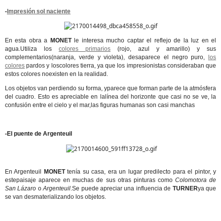
-
Impresión sol naciente
En esta obra a
MONET
le interesa mucho captar el reflejo de la luz en el
agua.Utiliza los
colores primarios
(rojo, azul y amarillo) y sus
complementarios(naranja, verde y violeta), desaparece el negro puro,
los
colores
pardos y loscolores tierra, ya que los impresionistas consideraban que
estos colores noexisten en la realidad.
Los objetos van perdiendo su forma, yparece que forman parte de la atmósfera
del cuadro. Esto es apreciable en lalínea del horizonte que casi no se ve, la
confusión entre el cielo y el mar,las figuras humanas son casi manchas
-El puente de Argenteuil
En Argenteuil
MONET
tenía su casa, era un lugar predilecto para el pintor, y
estepaisaje aparece en muchas de sus otras pinturas como
Colomotora de
San Lázaro
o
Argenteuil
.Se puede apreciar una influencia de
TURNER
ya que
se van desmaterializando los objetos.