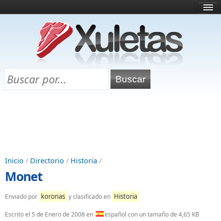
Inicio
¿Qué es esto?
Directorio
Selectividad
Chuletas para exámenes
Programa Chuletas
Inicio
/
Directorio
/
Historia
/
Monet
koronas
Historia
Enviado por
y clasificado en
Escrito el
5 de Enero de 2008
en
español con un tamaño de 4,65 KB