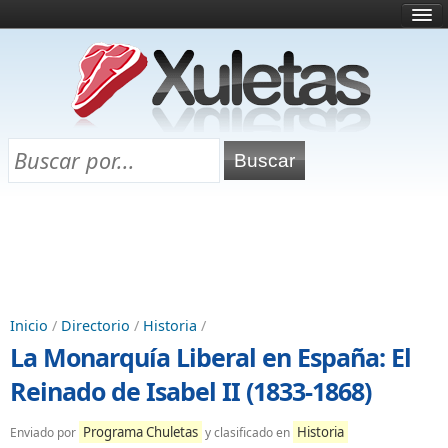
Inicio
¿Qué es esto?
Directorio
Selectividad
Chuletas para exámenes
Programa Chuletas
Inicio
/
Directorio
/
Historia
/
La Monarquía Liberal en España: El
Reinado de Isabel II (1833-1868)
Programa Chuletas
Historia
Enviado por
y clasificado en