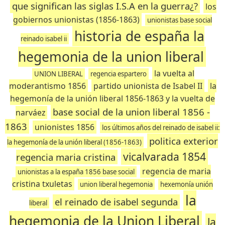
que significan las siglas I.S.A en la guerra¿?
los
gobiernos unionistas (1856-1863)
unionistas base social
historia de españa la
reinado isabel ii
hegemonia de la union liberal
la vuelta al
UNION LIBERAL
regencia espartero
moderantismo 1856
partido unionista de Isabel II
la
hegemonía de la unión liberal 1856-1863 y la vuelta de
base social de la union liberal 1856 -
narváez
1863
unionistes 1856
los últimos años del reinado de isabel ii:
politica exterior
la hegemonía de la unión liberal (1856-1863)
vicalvarada 1854
regencia maria cristina
regencia de maria
unionistas a la españa 1856 base social
cristina txuletas
union liberal hegemonia
hexemonía unión
la
el reinado de isabel segunda
liberal
hegemonia de la Union Liberal
la