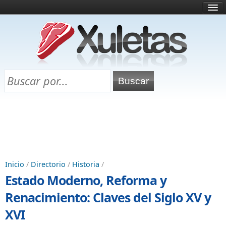
Inicio
¿Qué es esto?
Directorio
Selectividad
Chuletas para exámenes
Programa Chuletas
Inicio
/
Directorio
/
Historia
/
Estado Moderno, Reforma y
Renacimiento: Claves del Siglo XV y
XVI