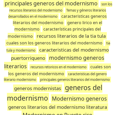
principales generos del modernismo
son los
recursos literarios del modernismo
Temas y géneros literarios
caracteristicas generos
desarrollados en el modernismo
literarios del modernismo
genero lirico en el
modernismo
características principales del
recursos literarios de la tia tula
modernismo
cuales son los generos literarios del modernismo
tia
caracteristicas del modernismo
tula y modernismo
modernismo generos
puertorriqueno
literarios
cuales son
recursos retoricos en el modernismo
los generos del modernismo
caracteristicas del genero
literario modernismo
principales generos literarios del modernismo
generos del
generos modernistas
modernismo
Modernismo generos
generos literarios del modernismo literatura
Modernismo en Puerto rico