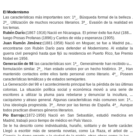
El Modernismo
Las características más importantes son: 1ª_. Búsqueda formal de la belleza .
2ª_. Utilización de muchos recursos literarios. 3ª_. Evasión de la realidad en
los temas.
Rubén Darío:
(1867-1916) Nació en Nicaragua. El primer éxito fue
Azul
(1888),
luego
Prosas Profanas
(1896) y
Cantos de vida y esperanza
(1905).
Juan Ramón Jiménez:
(1881-1958) Nació en Moguer, se fue a Madrid para
encontrarse con Rubén Darío para defender el Modernismo. Al estallar la
guerra civil pereginó hasta que fijó su residencia en Puerto Rico, fue Premio
Nobel en 1956.
Generación de 98
las características son: 1ª_. Generalmente han recibido una
formulación similar. 2ª_. Han estado unidos por un hecho histórico. 3ª_. Han
mantenido contactos entre ellos tanto personal como literario. 4ª_. Poseen
características temáticas y de estados semejantes.
La Generación del 98 e l acontecimiento principal fue la pérdida de las últimas
colonias. La situación política social y económica movió a una serie de
escritores a utilizar la pluma para rebelarse y denunciar la
incultura
, el
caciquismo
y
atraso general
. Algunas características más comunes son: 1ª_.
Una ideología progresista. 3ª_. Amor por las tierras de España. 4ª_. Aunque
todos practican diversos géneros literarios.
Pio Barroja:
(1872-1956) Nació en San Sebastián, estudió medicina en
Madrid, trabajó poco tiempo de médico en País Vasco.
Se le ha descrito como individualista, huraño, solitario y de fuerte carácter.
Llegó a escribir más de sesenta novelas, como
La Raza
,
el arbol de la