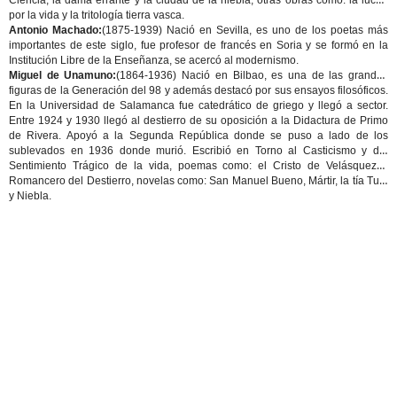
Ciencia
, la dama errante y
la ciudad de la niebla
, otras obras como:
la lucha
por la vida
y la
tritología tierra vasca.
Antonio Machado:
(1875-1939) Nació en Sevilla, es uno de los poetas más
importantes de este siglo, fue profesor de francés en Soria y se formó en la
Institución Libre de la Enseñanza, se acercó al modernismo.
Miguel de Unamuno:
(1864-1936) Nació en Bilbao, es una de las grandes
figuras de la Generación del 98 y además destacó por sus ensayos filosóficos.
En la Universidad de Salamanca fue catedrático de griego y llegó a sector.
Entre 1924 y 1930 llegó al destierro de su oposición a la Didactura de Primo
de Rivera. Apoyó a la Segunda República donde se puso a lado de los
sublevados en 1936 donde murió. Escribió en
Torno al Casticismo
y
del
Sentimiento Trágico de la vida
, poemas como:
el Cristo de Velásquez
y
Romancero del Destierro
, novelas como:
San Manuel Bueno
,
Mártir
,
la tía Tula
y
Niebla
.