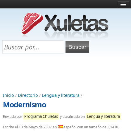
Inicio
¿Qué es esto?
Directorio
Selectividad
Chuletas para exámenes
Programa Chuletas
Inicio
/
Directorio
/
Lengua y literatura
/
Modernismo
Programa Chuletas
Lengua y literatura
Enviado por
y clasificado en
Escrito el
10 de Mayo de 2007
en
español con un tamaño de 3,14 KB