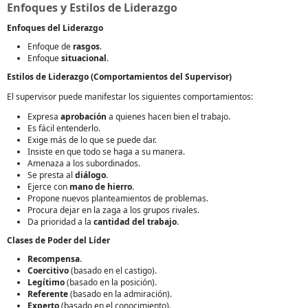
Enfoques y Estilos de Liderazgo
Enfoques del Liderazgo
Enfoque de
rasgos
.
Enfoque
situacional
.
Estilos de Liderazgo (Comportamientos del Supervisor)
El supervisor puede manifestar los siguientes comportamientos:
Expresa
aprobación
a quienes hacen bien el trabajo.
Es fácil entenderlo.
Exige más de lo que se puede dar.
Insiste en que todo se haga a su manera.
Amenaza a los subordinados.
Se presta al
diálogo
.
Ejerce con
mano de hierro
.
Propone nuevos planteamientos de problemas.
Procura dejar en la zaga a los grupos rivales.
Da prioridad a la
cantidad del trabajo
.
Clases de Poder del Líder
Recompensa
.
Coercitivo
(basado en el castigo).
Legítimo
(basado en la posición).
Referente
(basado en la admiración).
Experto
(basado en el conocimiento).