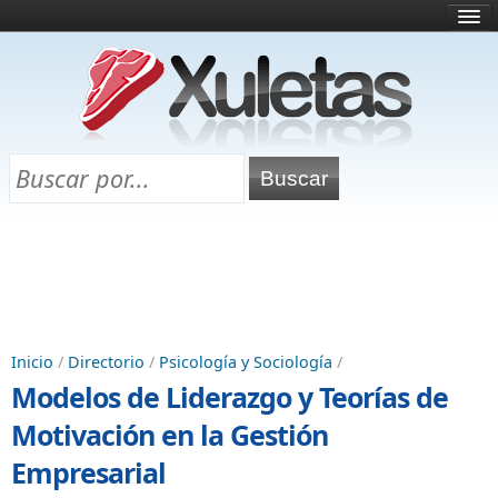
Inicio
¿Qué es esto?
Directorio
Selectividad
Chuletas para exámenes
Programa Chuletas
Inicio
/
Directorio
/
Psicología y Sociología
/
Modelos de Liderazgo y Teorías de
Motivación en la Gestión
Empresarial