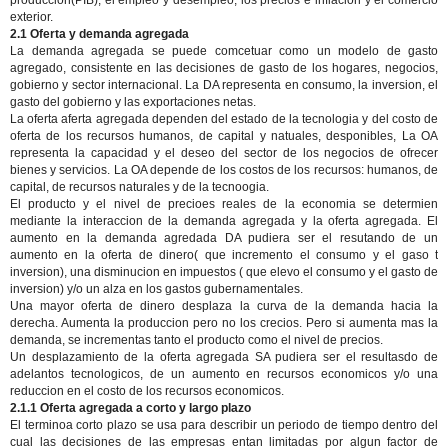
produccion(PIB), el empleo y desempleo, los precios e inflacion y el comercio
exterior.
2.1 Oferta y demanda agregada
La demanda agregada se puede comcetuar como un modelo de gasto
agregado, consistente en las decisiones de gasto de los hogares, negocios,
gobierno y sector internacional. La DA representa en consumo, la inversion, el
gasto del gobierno y las exportaciones netas.
La oferta aferta agregada dependen del estado de la tecnologia y del costo de
oferta de los recursos humanos, de capital y natuales, desponibles, La OA
representa la capacidad y el deseo del sector de los negocios de ofrecer
bienes y servicios. La OA depende de los costos de los recursos: humanos, de
capital, de recursos naturales y de la tecnoogia.
El producto y el nivel de precioes reales de la economia se determien
mediante la interaccion de la demanda agregada y la oferta agregada. El
aumento en la demanda agredada DA pudiera ser el resutando de un
aumento en la oferta de dinero( que incremento el consumo y el gaso t
inversion), una disminucion en impuestos ( que elevo el consumo y el gasto de
inversion) y/o un alza en los gastos gubernamentales.
Una mayor oferta de dinero desplaza la curva de la demanda hacia la
derecha. Aumenta la produccion pero no los crecios. Pero si aumenta mas la
demanda, se incrementas tanto el producto como el nivel de precios.
Un desplazamiento de la oferta agregada SA pudiera ser el resultasdo de
adelantos tecnologicos, de un aumento en recursos economicos y/o una
reduccion en el costo de los recursos economicos.
2.1.1 Oferta agregada a corto y largo plazo
El terminoa corto plazo se usa para describir un periodo de tiempo dentro del
cual las decisiones de las empresas entan limitadas por algun factor de