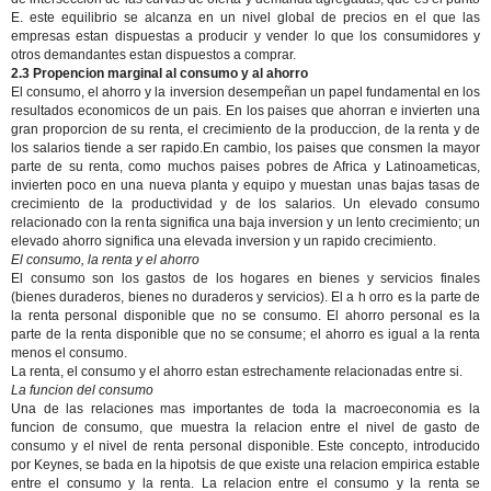
E. este equilibrio se alcanza en un nivel global de precios en el que las
empresas estan dispuestas a producir y vender lo que los consumidores y
otros demandantes estan dispuestos a comprar.
2.3 Propencion marginal al consumo y al ahorro
El consumo, el ahorro y la inversion desempeñan un papel fundamental en los
resultados economicos de un pais. En los paises que ahorran e invierten una
gran proporcion de su renta, el crecimiento de la produccion, de la renta y de
los salarios tiende a ser rapido.En cambio, los paises que consmen la mayor
parte de su renta, como muchos paises pobres de Africa y Latinoameticas,
invierten poco en una nueva planta y equipo y muestan unas bajas tasas de
crecimiento de la productividad y de los salarios. Un elevado consumo
relacionado con la renta significa una baja inversion y un lento crecimiento; un
elevado ahorro significa una elevada inversion y un rapido crecimiento.
El consumo, la renta y el ahorro
El consumo son los gastos de los hogares en bienes y servicios finales
(bienes duraderos, bienes no duraderos y servicios). El a h orro es la parte de
la renta personal disponible que no se consumo. El ahorro personal es la
parte de la renta disponible que no se consume; el ahorro es igual a la renta
menos el consumo.
La renta, el consumo y el ahorro estan estrechamente relacionadas entre si.
La funcion del consumo
Una de las relaciones mas importantes de toda la macroeconomia es la
funcion de consumo, que muestra la relacion entre el nivel de gasto de
consumo y el nivel de renta personal disponible. Este concepto, introducido
por Keynes, se bada en la hipotsis de que existe una relacion empirica estable
entre el consumo y la renta. La relacion entre el consumo y la renta se