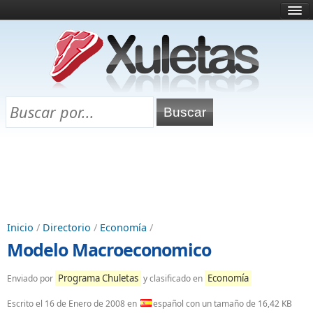
Inicio
¿Qué es esto?
Directorio
Selectividad
Chuletas para exámenes
Programa Chuletas
Inicio
/
Directorio
/
Economía
/
Modelo Macroeconomico
Programa Chuletas
Economía
Enviado por
y clasificado en
Escrito el
16 de Enero de 2008
en
español con un tamaño de 16,42 KB