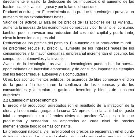
directamente el gasto; la deduccion de los impuestos o el aumento de las
trasferencias elevan el ingreso y por lo tanto, el consumo.
Produccion estranjera
. El crecimiento de la produccion extranjera provoca un
aumento de las exportaciones netas.
Valor de los activos.
El alza de los precios de las acciones de las viviendas
aumenta la riqueza de las economicas domesticas y por lo tanto, el consumo,
tambien puede provocar una reduccion del costo del capital y por lo tanto,
eleva la inversion ecmpresarial.
Reduccion de los precios del petroleo.
El aumento de la produccion mundial
de pretoroleo reduce su precio. El aumento de los ingresos reales de los
consumidores y la mayor condianza empresarial incrementan el cosumo, las
compras de automoviles y la inversion.
Avance de la tecnologia
. Los avances tecnologicos pueden brindar nuevas
oportunidades de inversion empresarial y de consumo. Importantes ejemplos
son los ferrocarriles, el automovil y la computadora.
Otros
. Los acontecimientos politicos, los acuerdos de libre comercio y el dion
de la guerra fria fomentaron la confianza de las empresas y de los
consumidores y aumentan el gasto de inversion y bienes de consumo
duraderos.
2.2 Equilibrio macroeconomico
El precio y la produccion agregados son el resultado de la intraccion de la
oferta y la demanda agregada. la curva DA representan la cantidad de gasto
total correspondiente a diferentes nivles de precios. OA muestra lo que
producirian y venderian las empresdas en cada nivel de precios
menteniendose todo lo demas constante.
La produccion nacional y el nivel global de precios se encuentran en el punto
de interseccion de las curvas de oferta y demanda agregadas, que es el punto