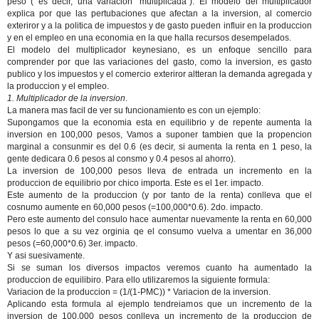
peso ( es decir, una variacion "multiplicada"). El modelo del multiplicador
explica por que las pertubaciones que afectan a la inversion, al comercio
exteriror y a la politica de impuestos y de gasto pueden influir en la produccion
y en el empleo en una economia en la que halla recursos desempelados.
El modelo del multiplicador keynesiano, es un enfoque sencillo para
comprender por que las variaciones del gasto, como la inversion, es gasto
publico y los impuestos y el comercio exteriror altteran la demanda agregada y
la produccion y el empleo.
1. Multiplicador de la inversion
.
La manera mas facil de ver su funcionamiento es con un ejemplo:
Supongamos que la economia esta en equilibrio y de repente aumenta la
inversion en 100,000 pesos, Vamos a suponer tambien que la propencion
marginal a consunmir es del 0.6 (es decir, si aumenta la renta en 1 peso, la
gente dedicara 0.6 pesos al consmo y 0.4 pesos al ahorro).
La inversion de 100,000 pesos lleva de entrada un incremento en la
produccion de equilibrio por chico importa. Este es el 1er. impacto.
Este aumento de la produccion (y por tanto de la renta) conlleva que el
cosnumo aumente en 60,000 pesos (=100,000*0.6). 2do. impacto.
Pero este aumento del consulo hace aumentar nuevamente la renta en 60,000
pesos lo que a su vez orginia qe el consumo vuelva a umentar en 36,000
pesos (=60,000*0.6) 3er. impacto.
Y asi suesivamente.
Si se suman los diversos impactos veremos cuanto ha aumentado la
produccion de equilibiro. Para ello utilizaremos la siguiente formula:
Variacion de la produccion = (1/(1-PMC)) * Variacion de la inversion.
Aplicando esta formula al ejemplo tendreiamos que un incremento de la
inversion de 100,000 pesos conlleva un incremento de la produccion de