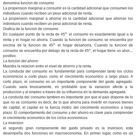
denomina funcion de consumo
La propension marginal a consumir es la cantidad adicional que consumen los
individuos cuando reciben un peso adicional de renta.
La propension marginal a ahorrar es la cantidad adicional que ahorran los
individuos cuando reciben un peso adicional de renta.
Grafica de la funcion de consumo
o
En cualquier punto de la recta de 45
el consumo es exactamente igual a la
,
renta y el hogar no ahorra. Cuando la funcion de consumo se encuentra por
o,
encima de la funcion de 45
el hogar desahorra. Cuando la funcion de
o
consumo se encuentra por debajo de la recta de 45
, el hogar tiene un ahorro
positivo.
La funcion del ahorro
Muestra la relacion entre el nivel de ahorrro y la renta.
La conducta del consumo es fundamental para comprender tanto los ciclos
economicos a corto plazo como el crecimiento economico a largo plazo. A
corto plazo, el consumo es un importante componente del gasto agregado.
Cuando varia bruscamente, es problable que la variacion afecte a la
produccion y al empleo a traves de su influencia en la demanda agregada.
La conducta del consumo tambien es importante por que el pais dispone de lo
que no se consumio es decir, de lo que ahorra para invertir en nuevos bienes
de capital; el capital es la fuerza motriz del crecimiento economico a largo
plazo. El comportamiento del consumo y del ahorro es clave para comprender
el crecimiento economico de los ciclos economicos.
La inversion
el segundo gran compoenente del gasto privado es la inversion, esta
desempeña dos funciones en macroeconomia. En primer lugar, como es un