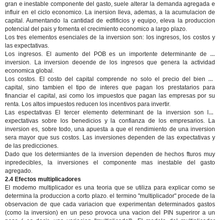
gran e inestable componente del gasto, suele alterar la demanda agregada e
influir en el ciclo economico. La inersion lleva, ademas, a la acumulacion de
capital. Aumentando la cantidad de edfificios y equipo, eleva la produccion
potencial del pais y fomenta el crecimiento economico a largo plazo.
Los tres elementos esenciales de la inversion son: los ingresos, los costos y
las expectativas.
Los ingresos.
El aumento del POB es un importente determinante de la
inversion. La inversion deoende de los ingresos que genera la actividad
economica global.
Los costos.
El costo del capital comprende no solo el precio del bien de
capital, sino tambien el tipo de interes que pagan los prestatarios para
financiar el capital, asi como los impuestos que pagan las empresas por su
renta. Los altos impuestos reducen los incentivos para invertir.
Las espectativas
El tercer elemento determinant de la inversion son las
expectativas sobre los benedicios y la confianza de los empresarios. La
inversion es, sobre todo, una apuesta a que el rendimiento de una inversion
sera mayor que sus costos. Las inversiones dependen de las expectativas y
de las predicciones.
Dado que los determiantes de la inversion dependen de hechos fturos muy
inpredecibles, la inversiones el componente mas inestable del gasto
agregado.
2.4 Efectos multiplicadores
El modemo multiplicador es una teoria que se utiliza para explicar como se
determina la produccion a corto plazo. el termino "multiplicador" procede de la
observacion de que cada variacion que experimentan determinados gastos
(como la inversion) en un peso provoca una vacion del PIN superiror a un