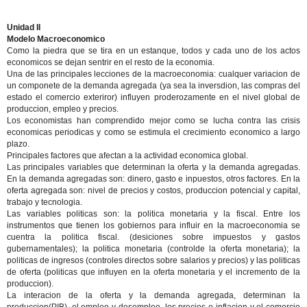
Unidad II
Modelo Macroeconomico
Como la piedra que se tira en un estanque, todos y cada uno de los actos
economicos se dejan sentrir en el resto de la economia.
Una de las principales lecciones de la macroeconomia: cualquer variacion de
un componete de la demanda agregada (ya sea la inversdion, las compras del
estado el comercio exteriror) influyen proderozamente en el nivel global de
produccion, empleo y precios.
Los economistas han comprendido mejor como se lucha contra las crisis
economicas periodicas y como se estimula el crecimiento economico a largo
plazo.
Principales factores que afectan a la actividad economica global.
Las principales variables que determinan la oferta y la demanda agregadas.
En la demanda agregadas son: dinero, gasto e inpuestos, otros factores. En la
oferta agregada son: nivel de precios y costos, produccion potencial y capital,
trabajo y tecnologia.
Las variables politicas son: la politica monetaria y la fiscal. Entre los
instrumentos que tienen los gobiernos para influir en la macroeconomia se
cuentra la politica fiscal. (desiciones sobre impuestos y gastos
gubernamentales); la politica monetaria (controlde la oferta monetaria); la
politicas de ingresos (controles directos sobre salarios y precios) y las politicas
de oferta (politicas que influyen en la oferta monetaria y el incremento de la
produccion).
La interacion de la oferta y la demanda agregada, determinan la