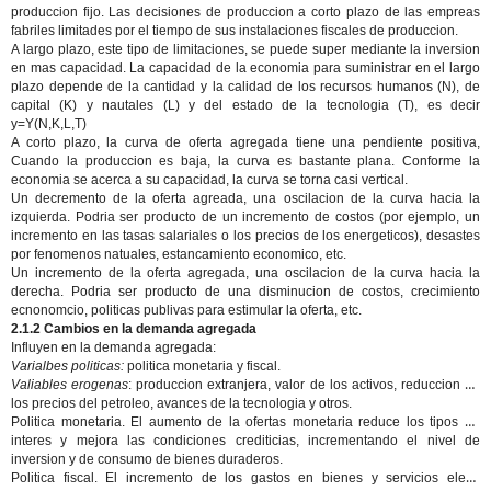
produccion fijo. Las decisiones de produccion a corto plazo de las empreas
fabriles limitades por el tiempo de sus instalaciones fiscales de produccion.
A largo plazo, este tipo de limitaciones, se puede super mediante la inversion
en mas capacidad. La capacidad de la economia para suministrar en el largo
plazo depende de la cantidad y la calidad de los recursos humanos (N), de
capital (K) y nautales (L) y del estado de la tecnologia (T), es decir
y=Y(N,K,L,T)
A corto plazo, la curva de oferta agregada tiene una pendiente positiva,
Cuando la produccion es baja, la curva es bastante plana. Conforme la
economia se acerca a su capacidad, la curva se torna casi vertical.
Un decremento de la oferta agreada, una oscilacion de la curva hacia la
izquierda. Podria ser producto de un incremento de costos (por ejemplo, un
incremento en las tasas salariales o los precios de los energeticos), desastes
por fenomenos natuales, estancamiento economico, etc.
Un incremento de la oferta agregada, una oscilacion de la curva hacia la
derecha. Podria ser producto de una disminucion de costos, crecimiento
ecnonomcio, politicas publivas para estimular la oferta, etc.
2.1.2 Cambios en la demanda agregada
Influyen en la demanda agregada:
Varialbes politicas:
politica monetaria y fiscal.
Valiables erogenas
: produccion extranjera, valor de los activos, reduccion de
los precios del petroleo, avances de la tecnologia y otros.
Politica monetaria
. El aumento de la ofertas monetaria reduce los tipos de
interes y mejora las condiciones crediticias, incrementando el nivel de
inversion y de consumo de bienes duraderos.
Politica fiscal.
El incremento de los gastos en bienes y servicios eleva