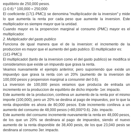
equilibirio de 250,000 pesos.
(1-0.6) * 100,000 = 250;000
El coeficiente (17(1-PMC)) se denomina "multiplicador de la inversion" y mide
lo que aumenta la renta por cada peso que aumente la inversion. Este
multiplicador es siempre mayor que la unidad.
Cuando mayor es la propencion marginal al consumo (PMC) mayor es el
multiplicador.
2. Multiplicador del gasto publico
Funciona de igual manera que el de la inversion: el incremento de la
produccion es mayor que el aumento del gato publico. El multiplicador es:
(1/(1-PMC))
El multiplicadot (tanto de la inversion como el del gasto publico) se modifica si
consideramos que existe un impuesto que grava la renta.
Veamos nuevamente el ejemplo anteriror, pero suponiendo que existe un
impuestyo que grava la renta con un 20% (aumento de la inversion de
100,000 pesos y propension marginal a consunmir del 0.6).
La inversion de 100,000 pesos veiamos que producia de entrada un
incremento en la produccion de equilibrio de dicho importe- 1er. impacto.
Este aumento de la produccion, conlleva un aumento de la renta por el mismo
importe (100,000), pero un 20% se destina al pago de impuestos, por lo que la
renta disponible es ahora de 80,000 pesos. Este incremento conlleva a un
aumento del consumo de 48,000 pesos (=80,000*0.6). 2do. impacto.
Este aumento del consumo incremente nuevamente la renta en 48,000 pesos,
de los que un 20% se destinara al pago de impuestos, siendo el nuevo
aumento de la renta disponible de 38,400 pesis, de los que 23,040 pesis se
destinara al consumo 3er. impacto.