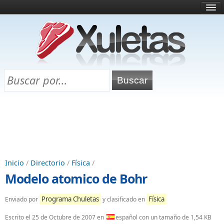
Inicio
¿Qué es esto?
Directorio
Selectividad
Chuletas para exámenes
Programa Chuletas
Inicio
/
Directorio
/
Física
/
Modelo atomico de Bohr
Programa Chuletas
Física
Enviado por
y clasificado en
Escrito el
25 de Octubre de 2007
en
español con un tamaño de 1,54 KB