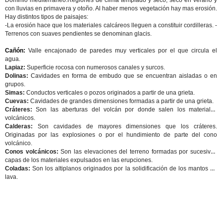
Dominio mediterráneo:
Regiones de clima templado y seco, seco en verano y
con lluvias en primavera y otoño. Al haber menos vegetación hay mas erosión.
Hay distintos tipos de paisajes:
-La erosión hace que los materiales calcáreos lleguen a constituir cordilleras. -
Terrenos con suaves pendientes se denominan glacis.
Cañón:
Valle encajonado de paredes muy verticales por el que circula el
agua.
Lapiaz:
Superficie rocosa con numerosos canales y surcos.
Dolinas:
Cavidades en forma de embudo que se encuentran aisladas o en
grupos.
Simas:
Conductos verticales o pozos originados a partir de una grieta.
Cuevas:
Cavidades de grandes dimensiones formadas a partir de una grieta.
Cráteres:
Son las aberturas del volcán por donde salen los materiales
volcánicos.
Calderas:
Son cavidades de mayores dimensiones que los cráteres.
Originadas por las explosiones o por el hundimiento de parte del cono
volcánico.
Conos volcánicos:
Son las elevaciones del terreno formadas por sucesivas
capas de los materiales expulsados en las erupciones.
Coladas:
Son los altiplanos originados por la solidificación de los mantos de
lava.