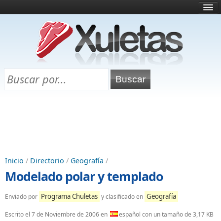
Inicio
¿Qué es esto?
Directorio
Selectividad
Chuletas para exámenes
Programa Chuletas
Inicio
/
Directorio
/
Geografía
/
Modelado polar y templado
Programa Chuletas
Geografía
Enviado por
y clasificado en
Escrito el
7 de Noviembre de 2006
en
español con un tamaño de 3,17 KB