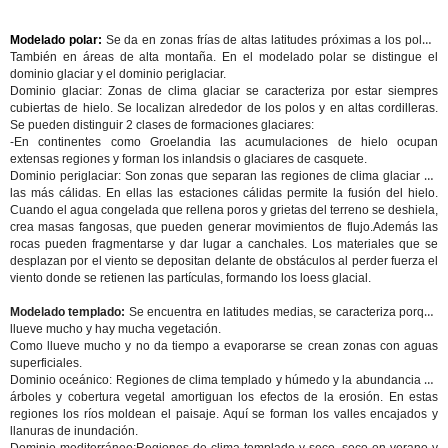
Modelado polar:
Se da en zonas frías de altas latitudes próximas a los polos.
También en áreas de alta montaña. En el modelado polar se distingue el
dominio glaciar y el dominio periglaciar.
Dominio glaciar:
Zonas de clima glaciar se caracteriza por estar siempres
cubiertas de hielo. Se localizan alrededor de los polos y en altas cordilleras.
Se pueden distinguir 2 clases de formaciones glaciares:
-En continentes como Groelandia las acumulaciones de hielo ocupan
extensas regiones y forman los inlandsis o glaciares de casquete.
Dominio periglaciar:
Son zonas que separan las regiones de clima glaciar de
las más cálidas. En ellas las estaciones cálidas permite la fusión del hielo.
Cuando el agua congelada que rellena poros y grietas del terreno se deshiela,
crea masas fangosas, que pueden generar movimientos de flujo.Además las
rocas pueden fragmentarse y dar lugar a canchales. Los materiales que se
desplazan por el viento se depositan delante de obstáculos al perder fuerza el
viento donde se retienen las partículas, formando los loess glacial.
Modelado templado:
Se encuentra en latitudes medias, se caracteriza porque
llueve mucho y hay mucha vegetación.
Como llueve mucho y no da tiempo a evaporarse se crean zonas con aguas
superficiales.
Dominio oceánico:
Regiones de clima templado y húmedo y la abundancia de
árboles y cobertura vegetal amortiguan los efectos de la erosión. En estas
regiones los ríos moldean el paisaje. Aquí se forman los valles encajados y
llanuras de inundación.