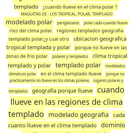
templado
¿cuando llueve en el clima polar ?
MAQUETAS DE : LOS TROPICAL, POLAR, TEMPLADO
modelado polar
periglaciares
polar cada cuando llueve
rios del clima polar
regiones tenplados geografia
ubicacion geografica
templado polar¿y cual otro
tropical templada y polar
porque no llueve en las
clima tropical
zonas de frio polar
polares y templados
templado polar
templado y polar
modelados
en el clima templado llueve
climaticos polar
porque no
practicamente no llueve en los climas polares
lugares polares y
cuando
geografia porque llueve
templados
llueve en las regiones de clima
templado
modelado geografia
cada
dominio
cuanto llueve en el clima templado