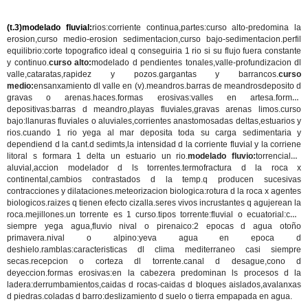
(t.3)modelado fluvial:
rios:corriente continua,partes:curso alto-predomina la
erosion,curso medio-erosion sedimentacion,curso bajo-sedimentacion.perfil
equilibrio:corte topografico ideal q conseguiria 1 rio si su flujo fuera constante
y continuo.
curso alto:
modelado d pendientes tonales,valle-profundizacion dl
valle,cataratas,rapidez y pozos.gargantas y barrancos.
curso
medio:
ensanxamiento dl valle en (v).meandros.barras de meandrosdeposito d
gravas o arenas.haces.
formas erosivas:
valles en artesa.
formas
depositivas:
barras d meandro,playas fluviales,gravas arenas limos.curso
bajo:llanuras fluviales o aluviales,corrientes anastomosadas deltas,estuarios y
rios.cuando 1 rio yega al mar deposita toda su carga sedimentaria y
dependiend d la cant.d sedimts,la intensidad d la corriente fluvial y la corriene
litoral s formara 1 delta un estuario un rio.
modelado fluvio:
torrencial o
aluvial,accion modelador d ls torrentes.termofractura d la roca x
continental,cambios contrastados d la temp.q producen sucesivas
contracciones y dilataciones.meteorizacion biologica:rotura d la roca x agentes
biologicos.raizes q tienen efecto cizalla.seres vivos incrustantes q agujerean la
roca.mejillones.un torrente es 1 curso.
tipos torrente:
fluvial o ecuatorial:casi
siempre yega agua,fluvio nival o pirenaico:2 epocas d agua otoño
primavera.nival o alpino:yeva agua en epoca d
deshielo.ramblas:caracteristicas dl clima mediterraneo casi siempre
secas.recepcion o corteza dl torrente.canal d desague,cono d
deyeccion.formas erosivas:en la cabezera predominan ls procesos d la
ladera:derrumbamientos,caidas d rocas-caidas d bloques aislados,avalanxas
d piedras.coladas d barro:deslizamiento d suelo o tierra empapada en agua.