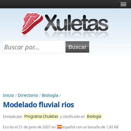
Inicio
¿Qué es esto?
Directorio
Selectividad
Chuletas para exámenes
Programa Chuletas
Inicio
/
Directorio
/
Biología
/
Modelado fluvial rios
Programa Chuletas
Biología
Enviado por
y clasificado en
Escrito el
21 de Junio de 2007
en
español con un tamaño de 1,92 KB