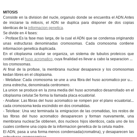
MITOSIS
Consiste en la division del nucle, organulo donde se encuentra el ADN.Antes
de iniciarse la mitosis, el ADN se duplica para disponer de dos copias
identicas de la
informacion genetica
.
Se divide en 4 fases:
-
Profase
:Es la fase mas larga, de la cual el ADN que se condensa originando
unas estructuras denominadas cromosomas. Cada cromosoma contiene
informacion genetica duplicada.
En el citoplasma celular se organiza, un sistema de tubulos proteicos que
costituyen el
huso acromatico
, cuya finalidad es llevar a cabo la separacion de
los cromosomas.
Al final de la profase, la membrana nuclear desaparece y los cromosomas
kedan libres en el citoplasma.
-
Metafase
: Cada cromosoma se une a una fibra del huso acromatico por una
zona estrecha, denominada centromero.
La union se produce en la zona media del huso acromatico desarrollado en el
citoplasma celular.Se forma la llamada placa ecuatorial.
-
Anafase
: Las fibras del huso acromatico se rompen por el plano ecuatorial y
cada cromosoma keda escindido en dos cromatidas.
-
Telofase
: Una vez terminada la emigracion de las cromatidas, los restos de
las fibras del huso acromatico desaparecen y forman nuevamente, una
membrana nuclear.Se obtienen, dos nucleos hijos identicos, cada uno de los
cuales contiene una copia de la informacion genetica de la celula madre.
El ADN, pasa a una forma menos condensada(cromatina), y desaparecen las