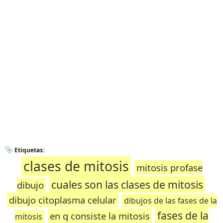
Etiquetas:
clases de mitosis
mitosis profase
cuales son las clases de mitosis
dibujo
dibujo citoplasma celular
dibujos de las fases de la
fases de la
en q consiste la mitosis
mitosis