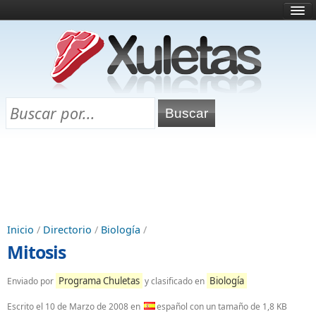
Inicio
¿Qué es esto?
Directorio
Selectividad
Chuletas para exámenes
Programa Chuletas
Inicio
/
Directorio
/
Biología
/
Mitosis
Programa Chuletas
Biología
Enviado por
y clasificado en
Escrito el
10 de Marzo de 2008
en
español con un tamaño de 1,8 KB