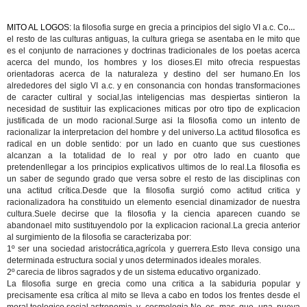
MITO AL LOGOS:
la filosofia surge en grecia a principios del siglo VI a.c. Como
el resto de las culturas antiguas, la cultura griega se asentaba en le mito que
es el conjunto de narraciones y doctrinas tradicionales de los poetas acerca
acerca del mundo, los hombres y los dioses.El mito ofrecia respuestas
orientadoras acerca de la naturaleza y destino del ser humano.En los
alrededores del siglo VI a.c. y en consonancia con hondas transformaciones
de caracter cultiral y social,las inteligencias mas despiertas sintieron la
necesidad de sustituir las explicaciones miticas por otro tipo de explicacion
justificada de un modo racional.Surge asi la filosofia como un intento de
racionalizar la interpretacion del hombre y del universo.La actitud filosofica es
radical en un doble sentido: por un lado en cuanto que sus cuestiones
alcanzan a la totalidad de lo real y por otro lado en cuanto que
pretendenllegar a los principios explicativos ultimos de lo real.La filosofia es
un saber de segundo grado que versa sobre el resto de las disciplinas con
una actitud crítica.Desde que la filosofia surgió como actitud critica y
racionalizadora ha constituido un elemento esencial dinamizador de nuestra
cultura.Suele decirse que la filosofia y la ciencia aparecen cuando se
abandonael mito sustituyendolo por la explicacion racional.La grecia anterior
al surgimiento de la filosofia se caracterizaba por:
1º ser una sociedad aristocrática,agrícola y guerrera.Esto lleva consigo una
determinada estructura social y unos determinados ideales morales.
2º carecia de libros sagrados y de un sistema educativo organizado.
La filosofia surge en grecia como una critica a la sabiduria popular y
precisamente esa crítica al mito se lleva a cabo en todos los frentes desde el