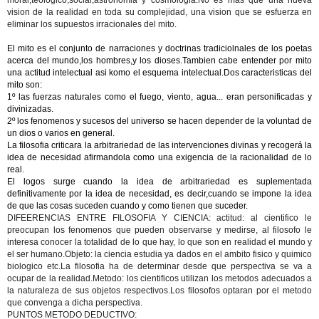
moral,teologico,social,astronomia y cosmologia.No es mas que una nueva
vision de la realidad en toda su complejidad, una vision que se esfuerza en
eliminar los supuestos irracionales del mito.
El mito es el conjunto de narraciones y doctrinas tradiciolnales de los poetas
acerca del mundo,los hombres,y los dioses.Tambien cabe entender por mito
una actitud intelectual asi komo el esquema intelectual.Dos caracteristicas del
mito son:
1º las fuerzas naturales como el fuego, viento, agua... eran personificadas y
divinizadas.
2º los fenomenos y sucesos del universo se hacen depender de la voluntad de
un dios o varios en general.
La filosofia criticara la arbitrariedad de las intervenciones divinas y recogerá la
idea de necesidad afirmandola como una exigencia de la racionalidad de lo
real.
El logos surge cuando la idea de arbitrariedad es suplementada
definitivamente por la idea de necesidad, es decir,cuando se impone la idea
de que las cosas suceden cuando y como tienen que suceder.
DIFEERENCIAS ENTRE FILOSOFIA Y CIENCIA:
actitud: al cientifico le
preocupan los fenomenos que pueden observarse y medirse, al filosofo le
interesa conocer la totalidad de lo que hay, lo que son en realidad el mundo y
el ser humano.Objeto: la ciencia estudia ya dados en el ambito fisico y quimico
biologico etc.La filosofia ha de determinar desde que perspectiva se va a
ocupar de la realidad.Metodo: los cientificos utilizan los metodos adecuados a
la naturaleza de sus objetos respectivos.Los filosofos optaran por el metodo
que convenga a dicha perspectiva.
PUNTOS METODO DEDUCTIVO: