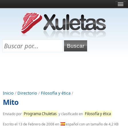
Inicio
¿Qué es esto?
Directorio
Selectividad
Chuletas para exámenes
Programa Chuletas
Inicio
/
Directorio
/
Filosofía y ética
/
Mito
Programa Chuletas
Filosofía y ética
Enviado por
y clasificado en
Escrito el
13 de Febrero de 2008
en
español con un tamaño de 4,2 KB