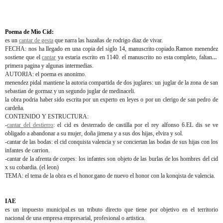
Poema de Mio Cid:
es un
cantar de gesta
que narra las hazañas de rodrigo diaz de vivar.
FECHA: nos ha llegado en una copia del siglo 14, manuscrito copiado.Ramon menendez
sostiene que el
cantar
ya estaria escrito en 1140. el manuscrito no esta completo, faltan la
primera pagina y algunas intermedias.
AUTORIA: el poema es anonimo.
menendez pidal mantiene la autoria compartida de dos juglares: un juglar de la zona de san
sebastian de gormaz y un segundo juglar de medinaceli.
la obra podria haber sido escrita por un experto en leyes o por un clerigo de san pedro de
cardeña.
CONTENIDO Y ESTRUCTURA:
-
cantar del destierro
: el cid es desterrado de castilla por el rey alfonso 6.EL dis se ve
obligado a abandonar a su mujer, doña jimena y a sus dos hijas, elvira y sol.
-cantar de las bodas: el cid conquista valencia y se conciertan las bodas de sus hijas con los
infantes de carrion.
-cantar de la afrenta de corpes: los infantes son objeto de las burlas de los hombres del cid
x su cobardia. (el leon)
TEMA: el tema de la obra es el honor.gano de nuevo el honor con la konqista de valencia.
IAE
es un impuesto municipal.es un tributo directo que tiene por objetivo en el territorio
nacional de una empresa empresarial, profesional o artistica.