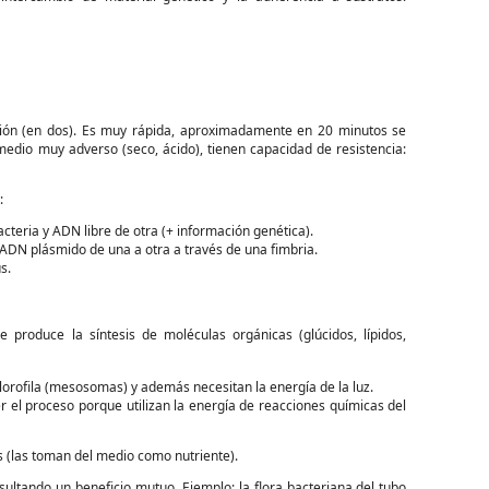
ición (en dos). Es muy rápida, aproximadamente en 20 minutos se
edio muy adverso (seco, ácido), tienen capacidad de resistencia:
:
acteria y ADN libre de otra (+ información genética).
 ADN plásmido de una a otra a través de una fimbria.
s.
se produce la síntesis de moléculas orgánicas (glúcidos, lípidos,
clorofila (mesosomas) y además necesitan la energía de la luz.
er el proceso porque utilizan la energía de reacciones químicas del
s (las toman del medio como nutriente).
sultando un beneficio mutuo. Ejemplo: la flora bacteriana del tubo