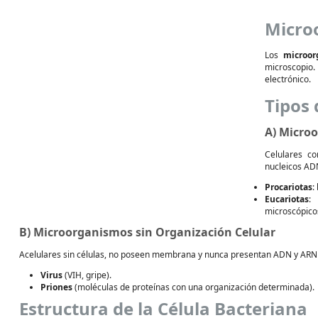
Micro
Los
microor
microscopio
electrónico.
Tipos
A) Micro
Celulares c
nucleicos AD
Procariotas
:
Eucariotas
:
microscópicos
B) Microorganismos sin Organización Celular
Acelulares sin células, no poseen membrana y nunca presentan ADN y ARN 
Virus
(VIH, gripe).
Priones
(moléculas de proteínas con una organización determinada).
Estructura de la Célula Bacteriana