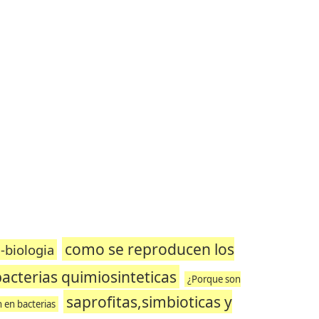
como se reproducen los
-biologia
bacterias quimiosinteticas
¿Porque son
saprofitas,simbioticas y
 en bacterias