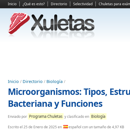
Inicio
¿Qué es esto?
Directorio
Selectividad
Chuletas para exá
Inicio
/
Directorio
/
Biología
/
Microorganismos: Tipos, Estru
Bacteriana y Funciones
Programa Chuletas
Biología
Enviado por
y clasificado en
Escrito el
25 de Enero de 2025
en
español con un tamaño de 4,97 KB