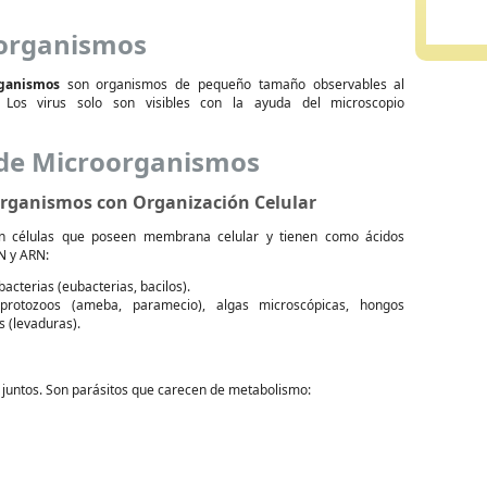
organismos
ganismos
son organismos de pequeño tamaño observables al
. Los virus solo son visibles con la ayuda del microscopio
 de Microorganismos
organismos con Organización Celular
on células que poseen membrana celular y tienen como ácidos
N y ARN:
 bacterias (eubacterias, bacilos).
 protozoos (ameba, paramecio), algas microscópicas, hongos
 (levaduras).
juntos. Son parásitos que carecen de metabolismo: