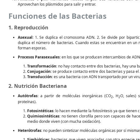
Aprovechan los plásmidos para salir y entrar.
Funciones de las Bacterias
1. Reproducción
Asexual
: 1. Se duplica el cromosoma ADN. 2. Se divide por bipart
duplica el número de bacterias. Cuando estas se encuentran en un m
forman esporas.
Procesos Parasexuales
: en los que se producen intercambios de ADN
Transformación
: no hay contacto entre dos bacterias, hay una b
Conjugación
: se produce contacto entre dos bacterias y pasa el
Transducción
: es una bacteria con ADN transportado por un viru
2. Nutrición Bacteriana
Autótrofas
: a partir de moléculas inorgánicas (CO
, H
O, sales) 
2
2
proteínas).
Fotosintéticas
: lo hacen mediante la fotosíntesis ya que tienen 
Quimiosintéticas
: no tienen clorofila pero son capaces de hac
medio donde viven (con mucha oxidación).
Heterótrofas
: no pueden sintetizar moléculas orgánicas por sí misma
Simbióticas
: bacterias que viven asociadas con otra especie re