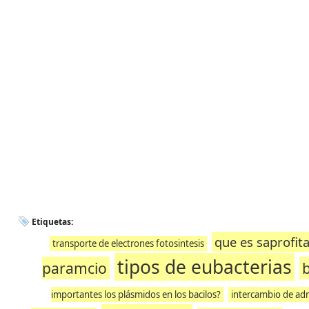
Etiquetas:
que es saprofita
transporte de electrones fotosintesis
tipos de eubacterias
paramcio
importantes los plásmidos en los bacilos?
intercambio de adn