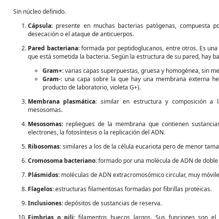
Sin núcleo definido.
Cápsula
: presente en muchas bacterias patógenas, compuesta por 
desecación o el ataque de anticuerpos.
Pared bacteriana
: formada por peptidoglucanos, entre otros. Es una 
que está sometida la bacteria. Según la estructura de su pared, hay ba
Gram+
: varias capas superpuestas, gruesa y homogénea, sin m
Gram-
: una capa sobre la que hay una membrana externa hech
producto de laboratorio, violeta G+).
Membrana plasmática
: similar en estructura y composición a l
mesosomas.
Mesosomas
: repliegues de la membrana que contienen sustancia
electrones, la fotosíntesis o la replicación del ADN.
Ribosomas
: similares a los de la célula eucariota pero de menor tama
Cromosoma bacteriano
: formado por una molécula de ADN de doble h
Plásmidos
: moléculas de ADN extracromosómico circular, muy móviles 
Flagelos
: estructuras filamentosas formadas por fibrillas proteicas.
Inclusiones
: depósitos de sustancias de reserva.
Fimbrias o pili
: filamentos huecos largos. Sus funciones son el