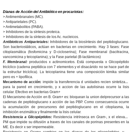
Dianas de Acción del Antibiótico en procariotas:
> Antimembranales (MC).
> Antiparietales (PC).
> Antimetabolitos (PABA).
> Inhibidores de la síntesis proteica.
> Inhibidores de la síntesis de los Ac. nucleicos.
Antibioticos Antiparietales:
Inhibidores de la biosíntesis del peptidoglucano.
Son bacteriostáticos, actúan en bacterias en crecimiento. Hay 3 fases: Fase
citoplasmática (fosfomicina y D-cicloserina); Fase membranal (bacitracina,
vancomicina y teicoplanina); y la Fase parietal (B-lactámicos)
F. Membranal:
producidos x actinomicetos. Está compuesta x Glicopéptido
tricíclico (cadena peptídica con 7 elementos y el disacárido no se hace part de
la estructur tricíclica). La teicoplanina tiene una composición kimika similar
pero es + lipofílica.
Mecanismo de acción:
impide la transferencia d unidades recien sintetizads
para la pared en crecimiento, y x accion de las autolisinas ocurre la lisis
celular. Efectivo en bacterias Gram+
El Mecanismo de Acción en B. Gram+ es: bloquean la union delprecursor a las
cadenas de peptidoglucano x acción de las PBP. Como consecuencia ocurre
la acumulación de precursores del peptidoglucano en el citoplasma, la
inhibición enzimática y finalmemte la lisis celular.
Resistencia a Glicopéptidos:
Resistencia intrínseca en
Gram-,
x el elevado
PM que impide su difusión a traves de los canales de porinas presentes en la
ME. Es decir x ser impermeable.