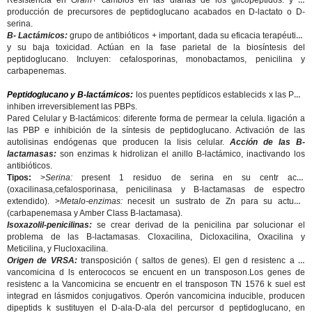
Resistencia en
Gram+
cambios en las dianas de los glicopéptidos. y la
producción de precursores de peptidoglucano acabados en D-lactato o D-
serina.
B- Lactámicos:
grupo de antibióticos + important, dada su eficacia terapéutica
y su baja toxicidad. Actúan en la fase parietal de la biosíntesis del
peptidoglucano. Incluyen: cefalosporinas, monobactamos, penicilina y
carbapenemas.
Peptidoglucano y B-lactámicos:
los puentes peptídicos establecids x las PBP
inhiben irreversiblement las PBPs.
Pared Celular y B-lactámicos: diferente forma de permear la celula. ligación a
las PBP e inhibición de la síntesis de peptidoglucano. Activación de las
autolisinas endógenas que producen la lisis celular.
Acción de las B-
lactamasas:
son enzimas k hidrolizan el anillo B-lactámico, inactivando los
antibióticos.
Tipos:
>
Serina:
present 1 residuo de serina en su centr activ
(oxacilinasa,cefalosporinasa, penicilinasa y B-lactamasas de espectro
extendido). >
Metalo-enzimas:
necesit un sustrato de Zn para su actuaci
(carbapenemasa y Amber Class B-lactamasa).
Isoxazolil-penicilinas:
se crear derivad de la penicilina par solucionar el
problema de las B-lactamasas. Cloxacilina, Dicloxacilina, Oxacilina y
Meticilina, y Flucloxacilina.
Origen de VRSA:
transposición ( saltos de genes). El gen d resistenc a la
vancomicina d ls enterococos se encuent en un transposon.Los genes de
resistenc a la Vancomicina se encuentr en el transposon TN 1576 k suel est
integrad en lásmidos conjugativos. Operón vancomicina inducible, producen
dipeptids k sustituyen el D-ala-D-ala del percursor d peptidoglucano, en