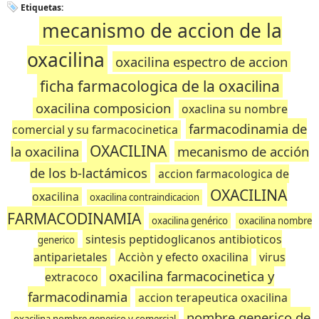
Etiquetas:
mecanismo de accion de la
oxacilina
oxacilina espectro de accion
ficha farmacologica de la oxacilina
oxacilina composicion
oxaclina su nombre
farmacodinamia de
comercial y su farmacocinetica
OXACILINA
la oxacilina
mecanismo de acción
de los b-lactámicos
accion farmacologica de
OXACILINA
oxacilina
oxacilina contraindicacion
FARMACODINAMIA
oxacilina genérico
oxacilina nombre
sintesis peptidoglicanos antibioticos
generico
antiparietales
Acciòn y efecto oxacilina
virus
oxacilina farmacocinetica y
extracoco
farmacodinamia
accion terapeutica oxacilina
nombre generico de