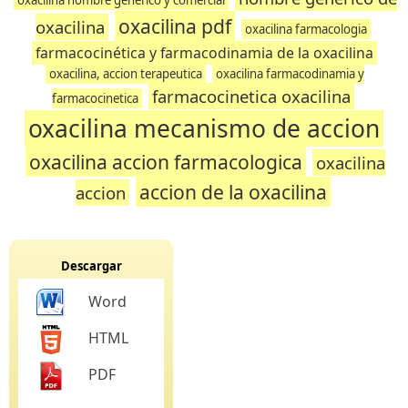
oxacilina nombre generico y comercial
oxacilina pdf
oxacilina
oxacilina farmacologia
farmacocinética y farmacodinamia de la oxacilina
oxacilina, accion terapeutica
oxacilina farmacodinamia y
farmacocinetica oxacilina
farmacocinetica
oxacilina mecanismo de accion
oxacilina accion farmacologica
oxacilina
accion de la oxacilina
accion
Descargar
Word
HTML
PDF