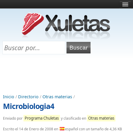
Inicio
¿Qué es esto?
Directorio
Selectividad
Chuletas para exámenes
Programa Chuletas
Inicio
/
Directorio
/
Otras materias
/
Microbiologia4
Programa Chuletas
Otras materias
Enviado por
y clasificado en
Escrito el
14 de Enero de 2008
en
español con un tamaño de 4,36 KB