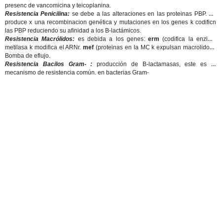
presenc de vancomicina y teicoplanina.
Resistencia Penicilina:
se debe a las alteraciones en las proteinas PBP. Se
produce x una recombinacion genética y mutaciones en los genes k codificn
las PBP reduciendo su afinidad a los B-lactámicos.
Resistencia Macrólidos:
es debida a los genes:
erm
(codifica la enzima
metilasa k modifica el ARNr.
mef
(proteinas en la MC k expulsan macrolidos.)
Bomba de eflujo.
Resistencia Bacilos Gram- :
producción de B-lactamasas, este es el
mecanismo de resistencia común. en bacterias Gram-