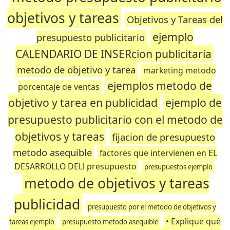
objetivos y tareas
Objetivos y Tareas del
ejemplo
presupuesto publicitario
CALENDARIO DE INSERcion publicitaria
metodo de objetivo y tarea
marketing metodo
ejemplos metodo de
porcentaje de ventas
objetivo y tarea en publicidad
ejemplo de
presupuesto publicitario con el metodo de
objetivos y tareas
fijacion de presupuesto
metodo asequible
factores que intervienen en EL
DESARROLLO DELl presupuesto
presupuestos ejemplo
metodo de objetivos y tareas
publicidad
presupuesto por el metodo de objetivos y
• Explique qué
tareas ejemplo
presupuesto metodo asequible