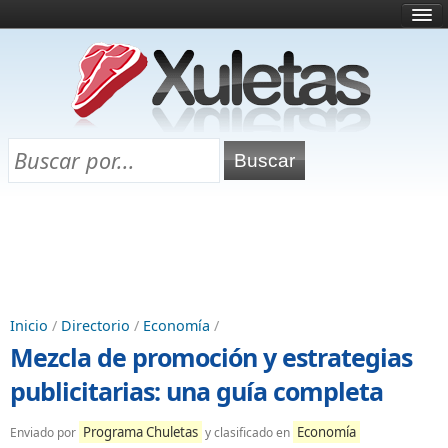
Inicio
¿Qué es esto?
Directorio
Selectividad
Chuletas para exámenes
Programa Chuletas
Inicio
/
Directorio
/
Economía
/
Mezcla de promoción y estrategias
publicitarias: una guía completa
Programa Chuletas
Economía
Enviado por
y clasificado en