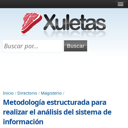
Inicio
¿Qué es esto?
Directorio
Selectividad
Chuletas para exámenes
Programa Chuletas
Inicio
/
Directorio
/
Magisterio
/
Metodología estructurada para
realizar el análisis del sistema de
información