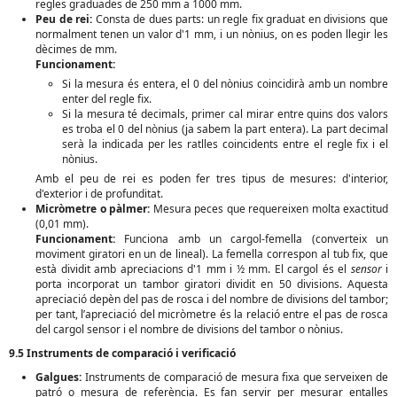
regles graduades de 250 mm a 1000 mm.
Peu de rei:
Consta de dues parts: un regle fix graduat en divisions que
normalment tenen un valor d'1 mm, i un nònius, on es poden llegir les
dècimes de mm.
Funcionament:
Si la mesura és entera, el 0 del nònius coincidirà amb un nombre
enter del regle fix.
Si la mesura té decimals, primer cal mirar entre quins dos valors
es troba el 0 del nònius (ja sabem la part entera). La part decimal
serà la indicada per les ratlles coincidents entre el regle fix i el
nònius.
Amb el peu de rei es poden fer tres tipus de mesures: d'interior,
d'exterior i de profunditat.
Micròmetre o pàlmer:
Mesura peces que requereixen molta exactitud
(0,01 mm).
Funcionament:
Funciona amb un cargol-femella (converteix un
moviment giratori en un de lineal). La femella correspon al tub fix, que
està dividit amb apreciacions d'1 mm i ½ mm. El cargol és el
sensor
i
porta incorporat un tambor giratori dividit en 50 divisions. Aquesta
apreciació depèn del pas de rosca i del nombre de divisions del tambor;
per tant, l’apreciació del micròmetre és la relació entre el pas de rosca
del cargol sensor i el nombre de divisions del tambor o nònius.
9.5 Instruments de comparació i verificació
Galgues:
Instruments de comparació de mesura fixa que serveixen de
patró o mesura de referència. Es fan servir per mesurar entalles