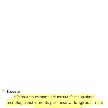
Etiquetas:
diferència ens instruments de mesura aforats i graduats
tecnologia instruments per mesurar longituds
como