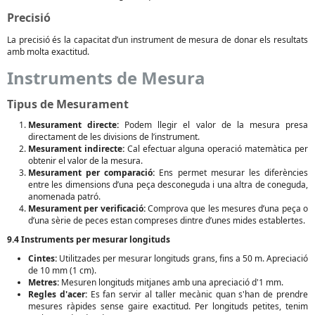
Precisió
La precisió és la capacitat d’un instrument de mesura de donar els resultats
amb molta exactitud.
Instruments de Mesura
Tipus de Mesurament
Mesurament directe:
Podem llegir el valor de la mesura presa
directament de les divisions de l’instrument.
Mesurament indirecte:
Cal efectuar alguna operació matemàtica per
obtenir el valor de la mesura.
Mesurament per comparació:
Ens permet mesurar les diferències
entre les dimensions d’una peça desconeguda i una altra de coneguda,
anomenada patró.
Mesurament per verificació:
Comprova que les mesures d’una peça o
d’una sèrie de peces estan compreses dintre d’unes mides establertes.
9.4 Instruments per mesurar longituds
Cintes:
Utilitzades per mesurar longituds grans, fins a 50 m. Apreciació
de 10 mm (1 cm).
Metres:
Mesuren longituds mitjanes amb una apreciació d'1 mm.
Regles d'acer:
Es fan servir al taller mecànic quan s'han de prendre
mesures ràpides sense gaire exactitud. Per longituds petites, tenim