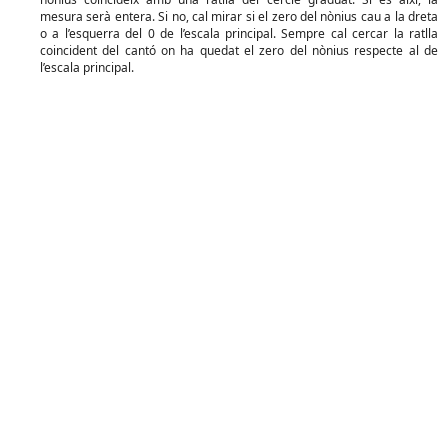
mesura serà entera. Si no, cal mirar si el zero del nònius cau a la dreta
o a l’esquerra del 0 de l’escala principal. Sempre cal cercar la ratlla
coincident del cantó on ha quedat el zero del nònius respecte al de
l’escala principal.