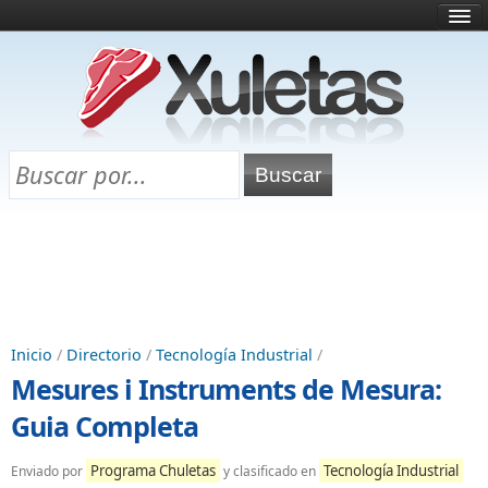
Inicio
¿Qué es esto?
Directorio
Selectividad
Chuletas para exámenes
Programa Chuletas
Inicio
/
Directorio
/
Tecnología Industrial
/
Mesures i Instruments de Mesura:
Guia Completa
Programa Chuletas
Tecnología Industrial
Enviado por
y clasificado en