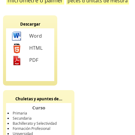
micrometre o palmer
peces d'unitats de mesura
Descargar
Word
HTML
PDF
Chuletas y apuntes de...
Curso
Primaria
Secundaria
Bachillerato y Selectividad
Formación Profesional
Universidad