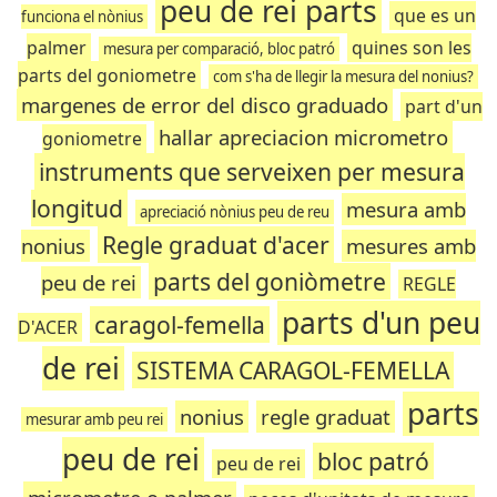
peu de rei parts
que es un
funciona el nònius
palmer
quines son les
mesura per comparació, bloc patró
parts del goniometre
com s'ha de llegir la mesura del nonius?
margenes de error del disco graduado
part d'un
hallar apreciacion micrometro
goniometre
instruments que serveixen per mesura
longitud
mesura amb
apreciació nònius peu de reu
Regle graduat d'acer
nonius
mesures amb
parts del goniòmetre
peu de rei
REGLE
parts d'un peu
caragol-femella
D'ACER
de rei
SISTEMA CARAGOL-FEMELLA
parts
nonius
regle graduat
mesurar amb peu rei
peu de rei
bloc patró
peu de rei