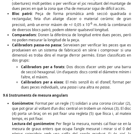
(obertures) molt petites o per verificar el joc resultant del muntatge de
dues peces en què la zona que s’ha de mesurar sigui de difícil accés.
Bloc patró:
Peça de forma prismàtica amb secció quadrada o
rectangular, feta d’un aliatge d’acer o material ceràmic de gran
-6
precisió, amb un error màxim de +/- 0,05 x 10
m. Amb la combinació
de diversos blocs patró, podem obtenir qualsevol longitud.
Comparadors:
Donen la diferència de longitud entre dues peces, però
no poden mesurar la longitud de la peça.
Calibradors passa-no passa:
Serveixen per verificar les peces que es
produeixen en un sistema de fabricació en sèrie i comprovar si una
dimensió es troba dins el marge d’error permès. Estan classificats en
dos grups:
Calibradors per a forats:
Dos discos d’acer units per una barra
de secció hexagonal. Un d’aquests discs conté el diàmetre mínim i
l’altre, el màxim.
Calibradors per a eixos:
El més senzill és el d’
anell
, format per
dues peces individuals, una
passa
i una altra
no passa
.
9.6 Instruments de mesura angulars
Goniòmetre:
Format per un regle (1) solidari a una corona circular (2),
que pot girar al voltant d’un disc central on trobem un nònius (3). El disc
(4) porta un braç on es pot fixar una regleta (5) que llisca i, al mateix
temps, es pot fixar.
Lectura del goniòmetre:
Per llegir la mesura, només cal fixar-se en la
mesura de graus enters que ocupa l’angle mesurat i mirar si el 0 del
nònius coincideix amb una ratlla del cercle graduat. Si és així, la