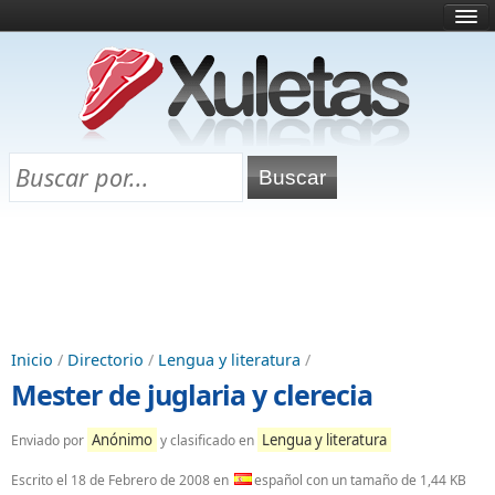
Inicio
¿Qué es esto?
Directorio
Selectividad
Chuletas para exámenes
Programa Chuletas
Inicio
/
Directorio
/
Lengua y literatura
/
Mester de juglaria y clerecia
Anónimo
Lengua y literatura
Enviado por
y clasificado en
Escrito el
18 de Febrero de 2008
en
español con un tamaño de 1,44 KB