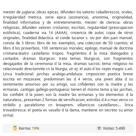
mester de juglaria: obras epicas, difunden los valores caballerescos, orales,
irregularidad metrica, serie epica (asonancia), anonimia, originalidad,
finalidad informativa y de entretenimiento. mester de clerecia: obras
religiosas, difunden valores cristianos, escritas, regularidad (preocupacion
estilistica), cuaderna via 14 (AAAA), cnsiencia de autor, copia de otros
originales, finalidad didactica. el conde lucanor s. xiv por don juan manuel,
consta de 3 libros: libro de los exemplos, una coleccion de 50 cuentos; el
libro d los proverbios, 100 sentencias morales; epilogo, manual de doctrina
cristiana.teatro castellano: tropos: fragmentos d la misa dialogados y
cantados. dramas liturgicos: trata temas liturgicos, son fragmentos
desgajados de la ceremonia d la misa. dramas sacros: tema religioso no
relacionado directamnte cn la liturgia, un ej: el auto d los reyes magos s.xiii.
Lirica tradicional: jarchas arabigo-andaluza: cmposicion poetica breve
escrita en mozarave, predominan las d 4 verso, una joven abla d su
sentimiento amoroso por su amigo, sus cnfidentes son la madre y las
ermanas. cantigas gallego-portuguesa: tienen el mismo tema q las jarchas,
los confidnt d la joven son la madre las ermanas y los elementos d la
naturaleza., presentan 2 formas de versificacion, estrofas d 4 o mas verso cn
stribillo y paralelismo cn leixaprem. villancicos castellanos:... lirica
trovadoresca: el poeta es vasallo d la dama, mantiene en secreto su amor
ormal.
Karma:
19%
Visitas: 5.490