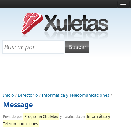
Inicio
¿Qué es esto?
Directorio
Selectividad
Chuletas para exámenes
Programa Chuletas
Inicio
/
Directorio
/
Informática y Telecomunicaciones
/
Message
Programa Chuletas
Informática y
Enviado por
y clasificado en
Telecomunicaciones