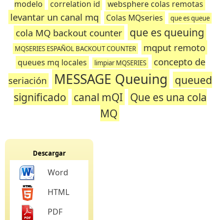
modelo
correlation id
websphere colas remotas
levantar un canal mq
Colas MQseries
que es queue
que es queuing
cola MQ backout counter
mqput remoto
MQSERIES ESPAÑOL BACKOUT COUNTER
concepto de
queues mq locales
limpiar MQSERIES
MESSAGE Queuing
queued
seriación
significado
canal mQI
Que es una cola
MQ
Descargar
Word
HTML
PDF