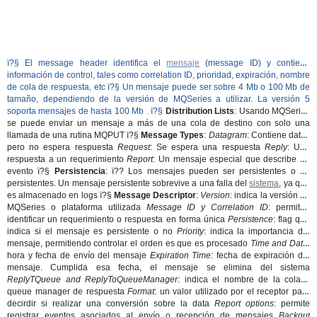
ï?§ El message header identifica el
mensaje
(message ID) y contiene
información de control, tales como correlation ID, prioridad, expiración, nombre
de cola de respuesta, etc ï?§ Un mensaje puede ser sobre 4 Mb o 100 Mb de
tamaño, dependiendo de la versión de MQSeries a utilizar. La versión 5
soporta mensajes de hasta 100 Mb . ï?§
Distribution Lists
: Usando MQSeries
se puede enviar un mensaje a más de una cola de destino con solo una
llamada de una rutina MQPUT ï?§
Message Types
:
Datagram
: Contiene datos
pero no espera respuesta
Request
: Se espera una respuesta
Reply
: Una
respuesta a un requerimiento
Report
: Un mensaje especial que describe un
evento ï?§
Persistencia
: ï?? Los mensajes pueden ser persistentes o no
persistentes. Un mensaje persistente sobrevive a una falla del
sistema
, ya que
es almacenado en logs ï?§
Message Descriptor
:
Version
: indica la versión de
MQSeries o plataforma utilizada
Message ID y Correlation ID
: permiten
identificar un requerimiento o respuesta en forma única
Persistence
: flag que
indica si el mensaje es persistente o no
Priority
: indica la importancia del
mensaje, permitiendo controlar el orden es que es procesado
Time and Date
:
hora y fecha de envío del mensaje
Expiration Time
: fecha de expiración del
mensaje. Cumplida esa fecha, el mensaje se elimina del sistema
ReplyTQueue and ReplyToQueueManager
: indica el nombre de la cola y
queue manager de respuesta
Format
: un valor utilizado por el receptor para
decirdir si realizar una conversión sobre la data
Report options
: permite
registrar eventos asociados al envío o recepción de mensajes
Backout