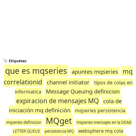
Etiquetas:
que es mqseries
mq
apuntes mqseries
correlationid
channel initiator
tipos de colas en
Message Queuing definicion
informatica
expiracion de mensajes MQ
cola de
iniciación mq definición
mqseries persistencia
MQget
mqseries definicion
mqseries mensajes en la DEAD
websphere mq cola
LETTER QUEUE
persistencia MQ