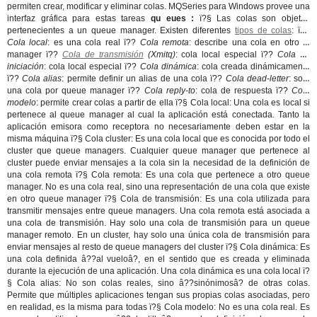
permiten crear, modificar y eliminar colas. MQSeries para Windows provee una
interfaz gráfica para estas tareas
qu eues :
ï?§ Las colas son objetos
pertenecientes a un queue manager. Existen diferentes
tipos de colas
: ï??
Cola local
: es una cola real ï??
Cola remota
: describe una cola en otro q.
manager ï??
Cola de transmisión
(Xmitq)
: cola local especial ï??
Cola de
iniciación
: cola local especial ï??
Cola dinámica
: cola creada dinámicamente
ï??
Cola alias
: permite definir un alias de una cola ï??
Cola dead-letter
: solo
una cola por queue manager ï??
Cola reply-to
: cola de respuesta ï??
Cola
modelo
: permite crear colas a partir de ella ï?§ Cola local: Una cola es local si
pertenece al queue manager al cual la aplicación está conectada. Tanto la
aplicación emisora como receptora no necesariamente deben estar en la
misma máquina ï?§ Cola cluster: Es una cola local que es conocida por todo el
cluster que queue managers. Cualquier queue manager que pertenece al
cluster puede enviar mensajes a la cola sin la necesidad de la definición de
una cola remota ï?§ Cola remota: Es una cola que pertenece a otro queue
manager. No es una cola real, sino una representación de una cola que existe
en otro queue manager ï?§ Cola de transmisión: Es una cola utilizada para
transmitir mensajes entre queue managers. Una cola remota está asociada a
una cola de transmisión. Hay solo una cola de transmisión para un queue
manager remoto. En un cluster, hay solo una única cola de transmisión para
enviar mensajes al resto de queue managers del cluster ï?§ Cola dinámica: Es
una cola definida â??al vueloâ?, en el sentido que es creada y eliminada
durante la ejecución de una aplicación. Una cola dinámica es una cola local ï?
§ Cola alias: No son colas reales, sino â??sinónimosâ? de otras colas.
Permite que múltiples aplicaciones tengan sus propias colas asociadas, pero
en realidad, es la misma para todas ï?§ Cola modelo: No es una cola real. Es