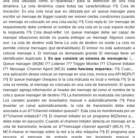
una cola utilizada como â??plantillaâ? para la definición de una cola
dinámica. La cola dinámica copia todas las caracterísiticas ï?§ Cola de
iniciación: Es una cola local que es utilizada por un queue manager para
escribir un mensaje de trigger cuando ser reúnen ciertas condiciones (cuando
un mensaje es colocado en una cola vacía) ï?§ Cola reply-to: Un mensaje de
requerimiento debe contener el nombre de una cola en la cual espera recibir
la respuesta ï?§ Cola dead-letter: Un queue manager debe ser capaz de
manejar situaciones donde no pueda entregar un mensaje. Algunos casos
son: La cola de destino está llena La cola de destino no existe La cola no
permite colocar mensajes (put deshabilitado) El emisor no está autorizado a
colocar mensaje s. El mensaje es demasiado grande El mensaje tiene un
identificador duplicado § :
En que consiste un sistema de mensajeria:
ï??
Queue manager (MQM) ï?? Listener ï?? Trigger Monitor ï?? Channel Initiator
ï?? Message Channel Agent (MCA)
como funciona mqseries:
ï?§ Cuando
una aplicación desea colocar un mensaje en una cola, invoca una API MQPUT
ï?§ El queue manager chequea si la cola indicada es local o remota ï?§ Si la
cola es remota, el mensaje es colocado en una cola de transmisión. El queue
manager agrega información al header del mensaje tal como el nombre de la
cola y queue manager de destino ï?§ La transmisión es realizada vía canales.
Los canales pueden ser levantados manual o automáticamente ï?§ Para
levantar un canal automáticamente, la cola de transmisión debe estar
asociada a un â??c
hannel initiation queue
â?. Esta cola es monitoreada por un
â??
channel initiator
â? ï?§ El channel initiator es un programa MQSeries que
debe estar en ejecución. Cuando el channel initiator detecta un mensaje en la
cola de transmisión, levanta un â??
message channel agentâ?
(MCA) ï?§ El
MCA mueve el mensaje sobre la red a la otra máquina ï?§ El programa que
procesa el mensaje de entrada puede ser levantado manual o