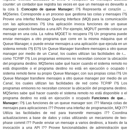
counter
: un contador que registra las veces en que un mensaje es devuelto a
la cola § :
Concepto de queue Manager:
ï?§ Representa el corazón de
MQSeries. Corresponde a un proceso que gestiona las colas y mensajes ï?§
Provee una interfaz Message Queuing Interface (MQI) para la comunicación
con las aplicaciones ï?§ Una aplicación invoca funciones de un queue
manager usando llamadas a una API. Por ejemplo, MQPUT permite colocar un
mensaje en una cola. La rutina MQGET lo recupera ï?§ Un programa puede
enviar mensajes a otro programa que corre en la misma máquina que el
Queue Manager, o puede enviar mensajes a una aplicación que ejecuta en un
sistema remoto ï?§ Eï?§ Un Queue Manager transfiere mensajes a otro queue
manager por medio de un
Canal
, los cuales utilizan las facilidades de red
como TCP/IP ï?§ Los programas emisores no necesitan conocer la ubicación
del programa destino. MQSeries sabe qué hacer cuando el sistema remoto no
está disponible o el programa destino no está en ejecución o ocupado l
sistema remoto tiene su propio Queue Manager, con sus propias colas ï?§ Un
Queue Manager transfiere mensajes a otro queue manager por medio de un
Canal
, los cuales utilizan las facilidades de red como TCP/IP ï?§ Los
programas emisores no necesitan conocer la ubicación del programa destino.
MQSeries sabe qué hacer cuando el sistema remoto no está disponible o el
programa destino no está en ejecución o ocupado
Funciones de queue
Manager:
ï?§ Las funciones de un queue manager son: ï?? Maneja colas de
mensajes para aplicaciones ï?? Provee una interfaz de programación, MQI ï??
Utiliza las facilidades de red para transmitir mensajes ï?? Coordina
actualizaciones a base de datos y colas utilizando un mecanismo de two-
phase commit ï?? Puede enviar un mensaje a varios destinos, a través de la
invocación a una API ï?? Provee funcionalidades de administración que