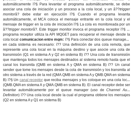
automáticamente ï?§ Para levantar el programa automáticamente, se debe
asociar una cola de iniciación y un proceso a la cola local, y un â??
trigger
monitor
â? debe estar en ejecución ï?§ Cuando el programa levanta
automáticamente, el MCA coloca el mensaje entrante en la cola local y el
mensaje de trigger en la cola de iniciación ï?§ La cola es monitoreada por un
â??
trigger monitor
â?. Este trigger monitor invoca el programa receptor ï?§ El
programa receptor utiliza la API MQGET para recuperar el mensaje desde la
cola local
comunicacion entre mqm:
ï?§ Para conectar dos queue managers,
en cada sistema es necesario: ï?? Una definición de una cola remota, que
represente una cola local en la máquina destino y que asocie una cola de
transmisión (Q1 en sistema A y Q2 en sistema B) ï?? Una cola de transmisión
que mantenga todos los mensajes destinados al sistema remoto hasta que el
canal los transmita (QMB en sistema A y QMA en sistema B) ï?? Un canal
sender que tome los mensajes desde la cola de transmisión y los transmita al
otro sistema a través de la red (QMA.QMB en sistema A y QMB.QMA en sistema
B) ï?§ Un
canal receptor
que reciba mensajes y los coloque en una cola local
(QMB.QMA en sistema A y QMA.QMB en sistema B). El canal receptor debe ser
levantar automáticamente por el queue manager (uso de
Channel Auto
Definition
) ï?? Una cola local desde la cual el programa obtiene los mensajes
(Q2 en sistema A y Q1 en sistema B)