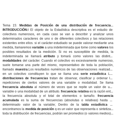
Tema 15:
Medidas de Posición de una distribución de frecuencias
:
INTRODUCCIÓN:
l El objeto de la Estadística descriptiva es el estudio de
colectivos numerosos, en cada caso se van a describir y analizar unos
determinados caracteres de uno o de diferentes colectivos y las relaciones
existentes entre ellos. si el carácter estudiado se puede valorar mediante una
medida, llamaremos
variable
a una indeterminada que tome como
valores
los
posibles resultados de la medición. Si no es susceptible de medida, la
indeterminada se llamará
atributo
y tomará como valores las distintas
modalidades
del carácter. Cuando el colectivo es excesivamente numeroso,
suele tomarse una parte del mismo, representativo de toda la población,
llamado
muestra
.Los resultados numéricos de las observaciones realizadas
en un colectivo constituyen lo que se llama una
serie estadística
Las
distribuciones de frecuencias
tratan de observar, clasificar y ordenar las
repeticiones de ciertos valores de una variable o modalidad. Se llama
frecuencia absoluta
al número de veces que se repite un valor de una
variable o una modalidad de un atributo.
frecuencia relativa
es la razón entre
la frecuencia absoluta y el total de elementos o tamaño.
frecuencia
acumulada
es la suma de frecuencias (absolutas o relativas) hasta un
determinado valor de la variable; Dentro de la
tabla estadística
ns
encontramos la
medida de posición
q es un valor que representa o sintetiza a
toda la distribución de frecuencias, podrán ser
promedios
(o valores medios) o