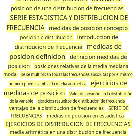
posicion de una distribucion de frecuencias
SERIE ESTADISTICA Y DISTRIBUCION DE
FRECUENCIA
medidas de posicion concepto
introduccion de
posición o distribución
medidas de
distribucion de frecuencia
posicion definicion
definicion medidas de
posicion
posiciones relativas de la media mediana
moda
se se multiplican todas las frecuencias absolutas por el mismo
ejercicios de
numero puede cambiar la media aritmetica
medidas de posicion
Valor de posición en la distribución
de la variable
ejercicios resueltos de distribucion de frecuencia
ventajas de la distribucion de frecuencias
SERIE DE
FRECUENCIAS
medias de pocision en estadistica
EJERCICIOS DE DISTRIBUCION DE FRECUENCIAS
media aritmética en una distribución de frecuencia