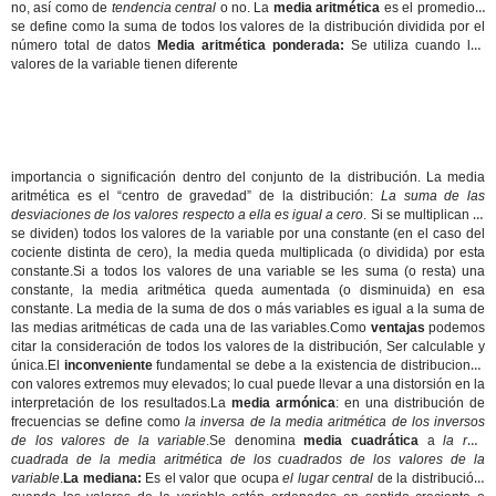
no, así como de
tendencia central
o no. La
media aritmética
es el promedio y
se define como la suma de todos los valores de la distribución dividida por el
número total de datos
Media aritmética ponderada:
Se utiliza cuando los
valores de la variable tienen diferente
importancia o significación dentro del conjunto de la distribución. La media
aritmética es el “centro de gravedad” de la distribución:
La suma de las
desviaciones de los valores respecto a ella es igual a cero
. Si se multiplican (o
se dividen) todos los valores de la variable por una constante (en el caso del
cociente distinta de cero), la media queda multiplicada (o dividida) por esta
constante.
Si a todos los valores de una variable se les suma (o resta) una
constante, la media aritmética queda aumentada (o disminuida) en esa
constante. La media de la suma de dos o más variables es igual a la suma de
las medias aritméticas de cada una de las variables.Como
ventajas
podemos
citar la consideración de todos los valores de la distribución, Ser calculable y
única.El
inconveniente
fundamental se debe a la existencia de distribuciones
con valores extremos muy elevados; lo cual puede llevar a una distorsión en la
interpretación de los resultados.La
media armónica
: en una distribución de
frecuencias se define como
la inversa de la media aritmética de los inversos
de los valores de la variable
.Se denomina
media cuadrática
a
la raíz
cuadrada de la media aritmética de los cuadrados de los valores de la
variable
.
La mediana:
Es el valor que ocupa
el lugar central
de la distribución,