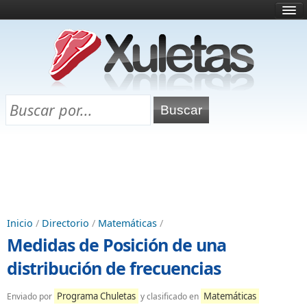
Inicio
¿Qué es esto?
Directorio
Selectividad
Chuletas para exámenes
Programa Chuletas
Inicio
/
Directorio
/
Matemáticas
/
Medidas de Posición de una
distribución de frecuencias
Programa Chuletas
Matemáticas
Enviado por
y clasificado en