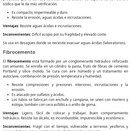
sódico que le da más vitrificación.
Es compacto, impermeable y duro.
Resiste la erosión, aguas ácidas e incrustaciones.
Ventajas:
Resiste aguas ácidas e incrustaciones.
Inconvenientes:
Difícil acopio por su fragilidad y elevado coste.
Se usa en desagües donde se necesite evacuar aguas ácidas (laboratorios).
Fibrocemento
El
fibrocemento
está formado por un conglomerante hidráulico reforzado
con amianto. Se enrolla en un cilindro la pasta, fruto de fibras de cemento
Portland y sílice molido. Se cura con aire húmedo y un tratamiento en
autoclave, combinación de presión, temperatura y humedad.
Resiste compresiones y presiones interiores, incrustaciones y la
erosión.
Es atacado por sulfatos y ácidos.
Los tubos se fabrican con enchufe y campana, se unen con mortero y
estopa, también con cera asfáltica o anillo de goma.
Ventajas:
Ligero, fácil de colocar y trabajar. Buen comportamiento
hidráulico. Resiste los álcalis, es incombustible, imputrescible y económico.
Inconvenientes:
Frágil con el tiempo, vulnerable a terrenos yesíferos y