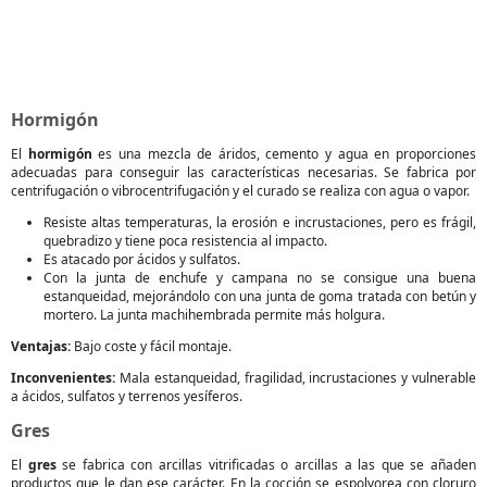
Hormigón
El
hormigón
es una mezcla de áridos, cemento y agua en proporciones
adecuadas para conseguir las características necesarias. Se fabrica por
centrifugación o vibrocentrifugación y el curado se realiza con agua o vapor.
Resiste altas temperaturas, la erosión e incrustaciones, pero es frágil,
quebradizo y tiene poca resistencia al impacto.
Es atacado por ácidos y sulfatos.
Con la junta de enchufe y campana no se consigue una buena
estanqueidad, mejorándolo con una junta de goma tratada con betún y
mortero. La junta machihembrada permite más holgura.
Ventajas:
Bajo coste y fácil montaje.
Inconvenientes:
Mala estanqueidad, fragilidad, incrustaciones y vulnerable
a ácidos, sulfatos y terrenos yesíferos.
Gres
El
gres
se fabrica con arcillas vitrificadas o arcillas a las que se añaden
productos que le dan ese carácter. En la cocción se espolvorea con cloruro