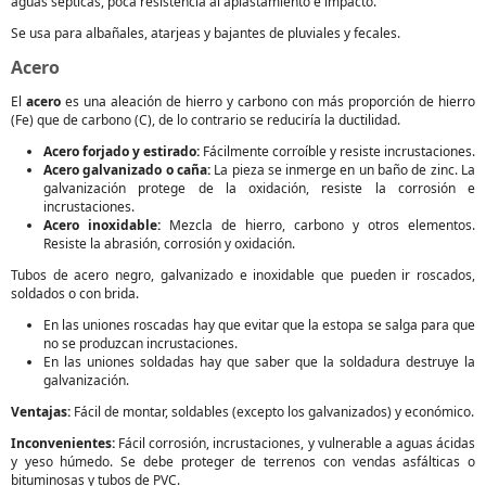
aguas sépticas, poca resistencia al aplastamiento e impacto.
Se usa para albañales, atarjeas y bajantes de pluviales y fecales.
Acero
El
acero
es una aleación de hierro y carbono con más proporción de hierro
(Fe) que de carbono (C), de lo contrario se reduciría la ductilidad.
Acero forjado y estirado:
Fácilmente corroíble y resiste incrustaciones.
Acero galvanizado o caña:
La pieza se inmerge en un baño de zinc. La
galvanización protege de la oxidación, resiste la corrosión e
incrustaciones.
Acero inoxidable:
Mezcla de hierro, carbono y otros elementos.
Resiste la abrasión, corrosión y oxidación.
Tubos de acero negro, galvanizado e inoxidable que pueden ir roscados,
soldados o con brida.
En las uniones roscadas hay que evitar que la estopa se salga para que
no se produzcan incrustaciones.
En las uniones soldadas hay que saber que la soldadura destruye la
galvanización.
Ventajas:
Fácil de montar, soldables (excepto los galvanizados) y económico.
Inconvenientes:
Fácil corrosión, incrustaciones, y vulnerable a aguas ácidas
y yeso húmedo. Se debe proteger de terrenos con vendas asfálticas o
bituminosas y tubos de PVC.