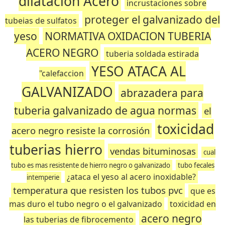
dilatación Acero
incrustaciones sobre
proteger el galvanizado del
tubeias de sulfatos
yeso
NORMATIVA OXIDACION TUBERIA
ACERO NEGRO
tuberia soldada estirada
YESO ATACA AL
"calefaccion
GALVANIZADO
abrazadera para
tuberia galvanizado de agua normas
el
toxicidad
acero negro resiste la corrosión
tuberias hierro
vendas bituminosas
cual
tubo es mas resistente de hierro negro o galvanizado
tubo fecales
¿ataca el yeso al acero inoxidable?
intemperie
temperatura que resisten los tubos pvc
que es
mas duro el tubo negro o el galvanizado
toxicidad en
acero negro
las tuberias de fibrocemento