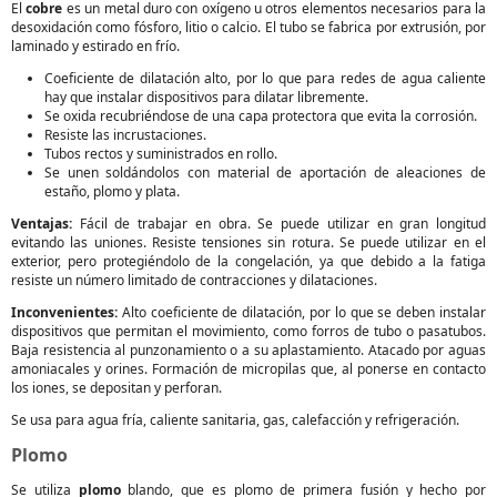
El
cobre
es un metal duro con oxígeno u otros elementos necesarios para la
desoxidación como fósforo, litio o calcio. El tubo se fabrica por extrusión, por
laminado y estirado en frío.
Coeficiente de dilatación alto, por lo que para redes de agua caliente
hay que instalar dispositivos para dilatar libremente.
Se oxida recubriéndose de una capa protectora que evita la corrosión.
Resiste las incrustaciones.
Tubos rectos y suministrados en rollo.
Se unen soldándolos con material de aportación de aleaciones de
estaño, plomo y plata.
Ventajas:
Fácil de trabajar en obra. Se puede utilizar en gran longitud
evitando las uniones. Resiste tensiones sin rotura. Se puede utilizar en el
exterior, pero protegiéndolo de la congelación, ya que debido a la fatiga
resiste un número limitado de contracciones y dilataciones.
Inconvenientes:
Alto coeficiente de dilatación, por lo que se deben instalar
dispositivos que permitan el movimiento, como forros de tubo o pasatubos.
Baja resistencia al punzonamiento o a su aplastamiento. Atacado por aguas
amoniacales y orines. Formación de micropilas que, al ponerse en contacto
los iones, se depositan y perforan.
Se usa para agua fría, caliente sanitaria, gas, calefacción y refrigeración.
Plomo
Se utiliza
plomo
blando, que es plomo de primera fusión y hecho por