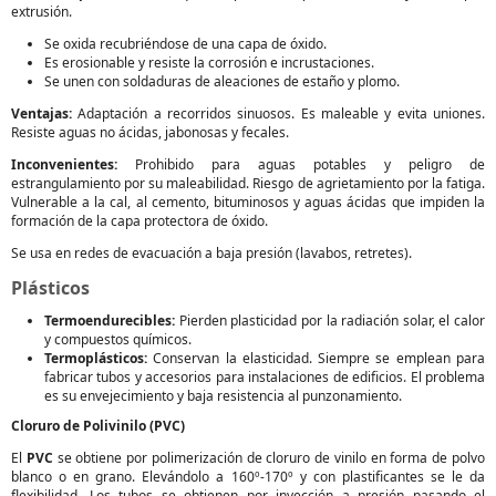
extrusión.
Se oxida recubriéndose de una capa de óxido.
Es erosionable y resiste la corrosión e incrustaciones.
Se unen con soldaduras de aleaciones de estaño y plomo.
Ventajas:
Adaptación a recorridos sinuosos. Es maleable y evita uniones.
Resiste aguas no ácidas, jabonosas y fecales.
Inconvenientes:
Prohibido para aguas potables y peligro de
estrangulamiento por su maleabilidad. Riesgo de agrietamiento por la fatiga.
Vulnerable a la cal, al cemento, bituminosos y aguas ácidas que impiden la
formación de la capa protectora de óxido.
Se usa en redes de evacuación a baja presión (lavabos, retretes).
Plásticos
Termoendurecibles:
Pierden plasticidad por la radiación solar, el calor
y compuestos químicos.
Termoplásticos:
Conservan la elasticidad. Siempre se emplean para
fabricar tubos y accesorios para instalaciones de edificios. El problema
es su envejecimiento y baja resistencia al punzonamiento.
Cloruro de Polivinilo (PVC)
El
PVC
se obtiene por polimerización de cloruro de vinilo en forma de polvo
blanco o en grano. Elevándolo a 160º-170º y con plastificantes se le da
flexibilidad. Los tubos se obtienen por inyección a presión pasando el