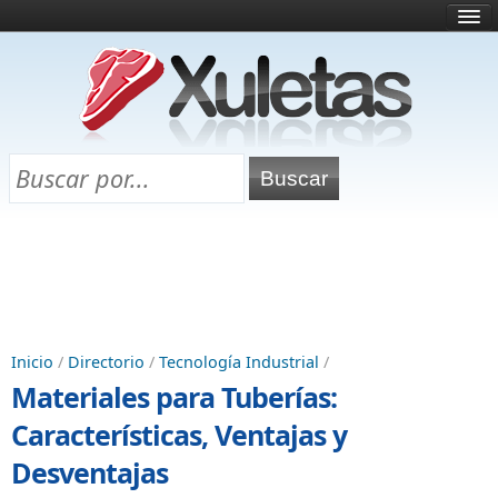
Inicio
¿Qué es esto?
Directorio
Selectividad
Chuletas para exámenes
Programa Chuletas
Inicio
/
Directorio
/
Tecnología Industrial
/
Materiales para Tuberías:
Características, Ventajas y
Desventajas