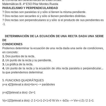
2.
Comenta las características de estas rectas.
Matemáticas B. 4º ESO Pilar Montes Rueda
PARALELISMO Y PERPENDICULARIDAD
? Dos rectas son paralelas si y sólo si tienen la misma pendiente.
? Dos rectas son secantes si y sólo si tienen pendientes distintas.
? Dos rectas son perpendiculares si y sólo si el producto de sus pendientes es
-1.
DETERMINACIÓN DE LA ECUACIÓN DE UNA RECTA DADA UNA SERIE
DE
CONDICIONES
Podemos determinar la ecuación de una recta dada una serie de condiciones,
en concreto:
1.
Dos puntos de la recta.
2.
Un punto de la recta y su pendiente.
3.
La gráfica de la recta.
4.
Un punto de la recta y la ecuación de otra recta paralela o perpendicular a
la que pretendemos determinar.
5. FUNCIONS QUADRÀTIQUES
y=a x[2](elevat a dos)+bx+c--> paràboles
y=x[2](elevat a dos) -2x+1
Vy=1[2](elevat a dos) -2·1+1=1-2+1=0 \\\\ Vx = -b/2a --> Vx=-(-2) / 2·1=1