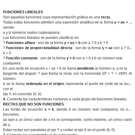
FUNCIONES LINEALES
Son aquellas funciones cuya representación gráfica es una
recta
.
Todas estas funciones admiten una expresión analítica de la forma
y = ax + b
,
siendo
a y b números reales cualesquiera.
Las funciones lineales se pueden clasificar en:
?
Funciones afines
: son de la forma
y = ax + b
con a ? 0 y b ? 0
?
Funciones de proporcionalidad directa
: son de la forma
y = ax
con a ? 0 y
b = 0
?
Función constante
: son de la forma
y = b
con a = 0 y b un número real
cualquiera.
En una recta de ecuación y = ax + b se llama
pendiente
al número a, a es la
tangente del ángulo ? que forma la recta con la horizontal (0º < ? < 180º). Al
número
b se le llama
ordenada en el origen
, representa el punto de corte de la recta
con el
eje Y, en concreto (0, b).
4.
Comenta las características comunes a cada grupo de funciones lineales.
RECTAS QUE NO SON FUNCIONES
Las rectas de ecuación
x = k
, siendo k un número real cualquiera, no son
funciones
ya que a un único valor de x no le corresponde, como máximo, un único valor
de y.
Estas rectas son paralelas al eje Y y cortan al eje X en el punto (k, 0).