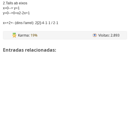
2.Talls ab eixos
x=0--> y=1
y=0-->0=x2-2x+1
x=+2+- (dins l'arrel): 2[2]-4·1·1 / 2·1
Karma:
19%
Visitas: 2.893
Entradas relacionadas: