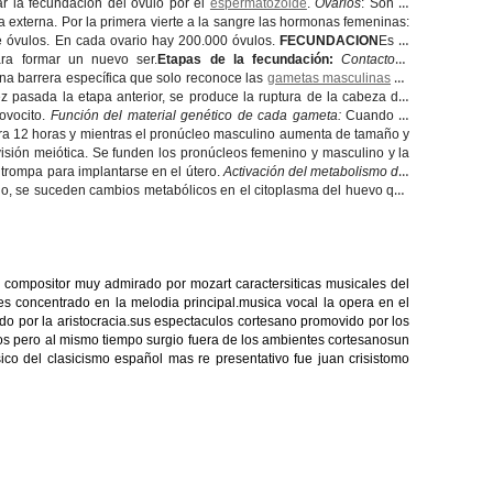
ar la fecundación del óvulo por el
espermatozoide
.
Ovarios
: Son la
a externa. Por la primera vierte a la sangre las hormonas femeninas:
e óvulos. En cada ovario hay 200.000 óvulos.
FECUNDACION
Es la
ra formar un nuevo ser.
Etapas de la fecundación:
Contacto y
na barrera específica que solo reconoce las
gametas masculinas
de
z pasada la etapa anterior, se produce la ruptura de la cabeza del
 ovocito.
Función del material genético de cada gameta
:
Cuando el
ura 12 horas y mientras el pronúcleo masculino aumenta de tamaño y
isión meiótica. Se funden los pronúcleos femenino y masculino y la
 trompa para implantarse en el útero.
Activación del metabolismo del
do, se suceden cambios metabólicos en el citoplasma del huevo que
n compositor muy admirado por mozart caractersiticas musicales del
es concentrado en la melodia principal.musica vocal la opera en el
do por la aristocracia.sus espectaculos cortesano promovido por los
icos pero al mismo tiempo surgio fuera de los ambientes cortesanosun
usico del clasicismo español mas re presentativo fue juan crisistomo