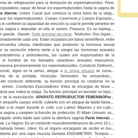
tema de refrigeración para la formación de espermatozoides.
Pene
:
copulatorio, capaz de llevar los espermatozoides hasta la vagina de
te interna:
Uretra
: Canal que conduce la orina fuera de la vejiga,
uce los espermatozoides.
Cuerpo Cavernoso y Cuerpo Esponjoso
:
 le confieren la capacidad de erección la cual le permite penetrar en
e la vagina y depositar en ella el semen.
Prepucio
: Es un repliegue
el glande.
Glande
:
Parte terminal del pene
.
Testículos
: Dos órganos
ximadamente cada uno. Están ocupados por tubos seminíferos, entre
ncuentra células interticiales que producen la hormona sexual
or su secreción interna vierte a la sangre las hormonas sexuales
testosterona y androsterona, las cuales son responsables de la
n el hombre de los llamados caracteres sexuales masculinos.
lmacena provisoriamente los espermatozoides.
Conducto Deferente
:
scroto, sigue en la pelvis, allegar a
la vejiga urinaria
se curva y
cima de la próstata.
Vesículas Seminales
: Se encuentran a
 del conducto deferente, su función principal es colaborar en la
el semen.
Conductos Eyaculadores
: Estos se encargan de llevar el
dula que rodea la vejiga. Su función principal es secretar un líquido
o de la eyaculación.
APARATO REPRODUCTOR FEMENINOParte
un pequeño cuerpo eréctil, cubierto con un pliegue de tejido llamado
tan a la mujer durante el coito.
Los Labios Mayores y los Labios
la vagina y cumplen la función de protección.
El Miato Urinario
: este
elgado anillo tejido que cubre la abertura vaginal
Parte interna
Los
nal.
La Vagina
: Es un conducto musculomembranoso de unos 10 cm.
 llamada himen.
Utero
: Es el órgano encargado de recibir el óvulo
a cubierta por una capa mucosa llamada ENDOMETRIO.
Trompas de