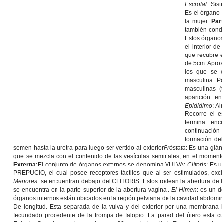
Escrotal
: Sis
Es el órgano 
la mujer.
Par
también cond
Estos órganos
el interior d
que recubre 
de 5cm. Apro
los que se e
masculina. P
masculinas (
aparición e
Epididimo
: A
Recorre el e
termina en
continuación
formación d
semen hasta la uretra para luego ser vertido al exterior
Próstata
: Es una glán
que se mezcla con el contenido de las vesículas seminales, en el moment
Externa
:
El conjunto de órganos externos se denomina VULVA:
Clítoris
: Es 
PREPUCIO, el cual posee receptores táctiles que al ser estimulados, exci
Menores
: se encuentran debajo del CLITORIS. Estos rodean la abertura de 
se encuentra en la parte superior de la abertura vaginal.
El Himen
: es un d
órganos internos están ubicados en la región pelviana de la cavidad abdomi
De longitud. Esta separada de la vulva y del exterior por una membrana
fecundado procedente de la trompa de falopio. La pared del útero est