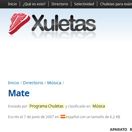
Inicio
¿Qué es esto?
Directorio
Selectividad
Chuletas para exá
Inicio
/
Directorio
/
Música
/
Mate
Programa Chuletas
Música
Enviado por
y clasificado en
Escrito el
7 de Junio de 2007
en
español con un tamaño de 6,2 KB
APARATO R