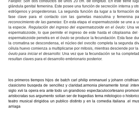
Falopio
: Son dos conductos de unos 20 cm. de longitud. En este tiene lug
glándula genital femenina. Este posee una función de secreción interna y otr
estrógenos y progesteronas. La segunda función da lugar a la formación d
fase clave para el contacto con las gametas masculina y femenina pa
reconocimiento de las gametas
: En esta etapa el espermatozoide se une a u
la especie.
Regulación del ingreso del espermatozoide en el óvulo
: Una ve
espermatozoide, lo que permite el ingreso de este hasta el citoplasma del
espermatozoide penetra en el óvulo se produce la fecundación. Esta fase d
la cromatina se descondensa, el núcleo del ovocito completa la segunda div
célula huevo comienza a multiplicarse por mitosis, mientras desciende por la
óvulo para iniciar el desarrollo
: Una vez que la fecundación se ha completa
resultan claves para el desarrollo embrionario posterior.
los primeros tiempos hijos de batch carl philip emmanuel y johann cristhia
clasicismo busqeda de sencillez y claridad.armonia plenamente tonal .inter
siglo xvii la opera era ante todo un grandioso espectaculocortesano promovi
aristocratas sus argumento solian ser de tragedias tema mitologico o histor
teatro musical dirigidoa un publico distinto y en la comedia italiana .el m
arriaga