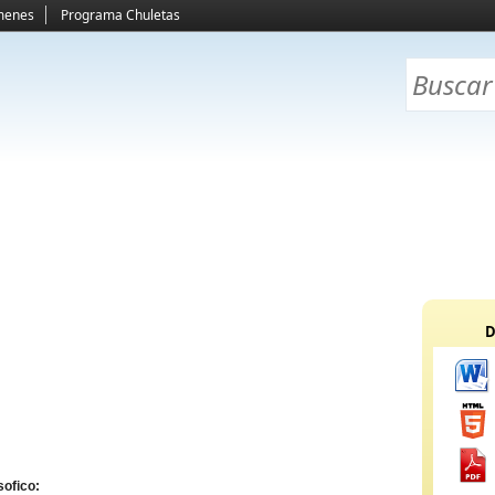
menes
Programa Chuletas
D
sofico: