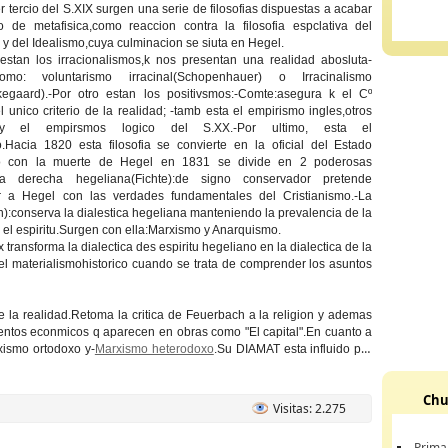
er tercio del S.XIX surgen una serie de filosofias dispuestas a acabar
o de metafisica,como reaccion contra la filosofia espclativa del
y del Idealismo,cuya culminacion se siuta en Hegel.
estan los irracionalismos,k nos presentan una realidad abosluta-
como: voluntarismo irracinal(Schopenhauer) o Irracinalismo
erkegaard).-Por otro estan los positivsmos:-Comte:asegura k el Cº
l unico criterio de la realidad; -tamb esta el empirismo ingles,otros
y el empirsmos logico del S.XX.-Por ultimo, esta el
.Hacia 1820 esta filosofia se convierte en la oficial del Estado
ro con la muerte de Hegel en 1831 se divide en 2 poderosas
-La derecha hegeliana(Fichte):de signo conservador pretende
ar a Hegel con las verdades fundamentales del Cristianismo.-La
):conserva la dialestica hegeliana manteniendo la prevalencia de la
 el espiritu.Surgen con ella:Marxismo y Anarquismo.
 transforma la dialectica des espiritu hegeliano en la dialectica de la
el materialismohistorico cuando se trata de comprender los asuntos
 de la realidad.Retoma la critica de Feuerbach a la religion y ademas
entos econmicos q aparecen en obras como "El capital".En cuanto a
xismo ortodoxo y-
Marxismo heterodoxo
.Su DIAMAT esta influido por
Chu
Visitas: 2.275
Prima