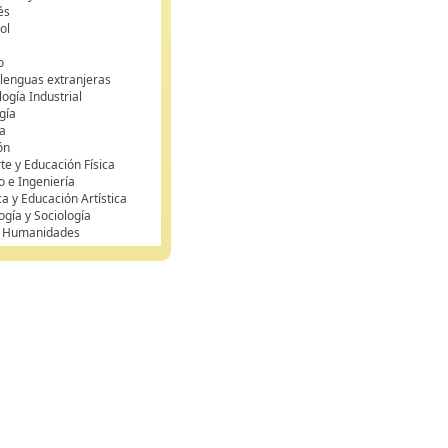
és
ol
o
 lenguas extranjeras
ogía Industrial
gía
a
ón
te y Educación Física
o e Ingeniería
ca y Educación Artística
ogía y Sociología
y Humanidades