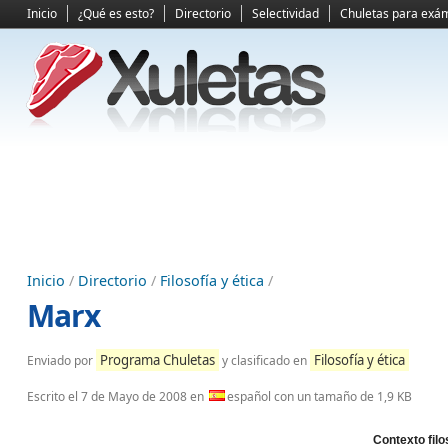
Inicio
¿Qué es esto?
Directorio
Selectividad
Chuletas para exá
Inicio
/
Directorio
/
Filosofía y ética
/
Marx
Programa Chuletas
Filosofía y ética
Enviado por
y clasificado en
Escrito el
7 de Mayo de 2008
en
español con un tamaño de 1,9 KB
Contexto filo