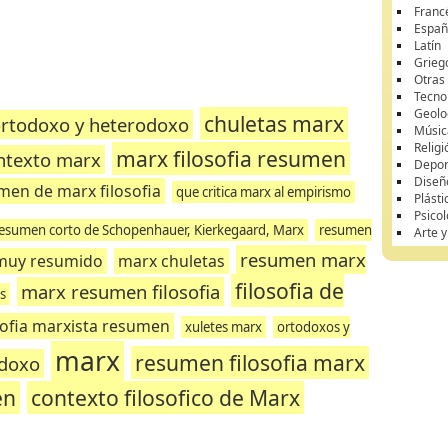
Franc
Españ
Latín
Grieg
Otras
Tecnol
Geolo
chuletas marx
rtodoxo y heterodoxo
Músic
Religi
marx filosofia resumen
ntexto marx
Depor
Diseñ
men de marx filosofia
que critica marx al empirismo
Plásti
Psicol
esumen corto de Schopenhauer, Kierkegaard, Marx
resumen
Arte 
resumen marx
muy resumido
marx chuletas
filosofia de
marx resumen filosofia
s
sofia marxista resumen
xuletes marx
ortodoxos y
marx
resumen filosofia marx
odoxo
en
contexto filosofico de Marx