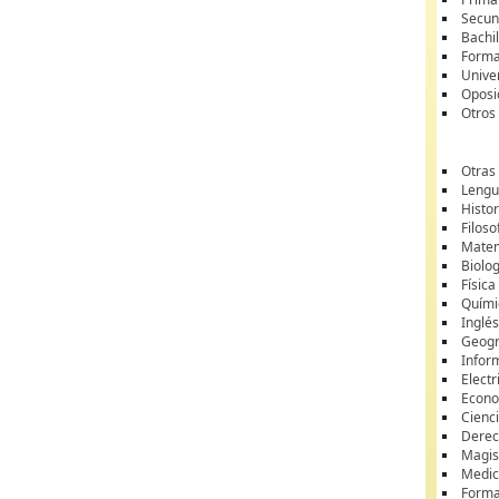
Secun
Bachil
Forma
Unive
Oposi
Otros
Otras
Lengua
Histor
Filoso
Matem
Biolo
Física
Quími
Inglé
Geogr
Infor
Electr
Econ
Cienci
Dere
Magis
Medic
Forma