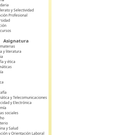
daria
lerato y Selectividad
ción Profesional
rsidad
ción
 cursos
Asignatura
 materias
 y literatura
ia
fía y ética
áticas
gía
ca
s
afía
mática y Telecomunicaciones
icidad y Electrónica
omía
as sociales
cho
terio
ina y Salud
ción y Orientación Laboral