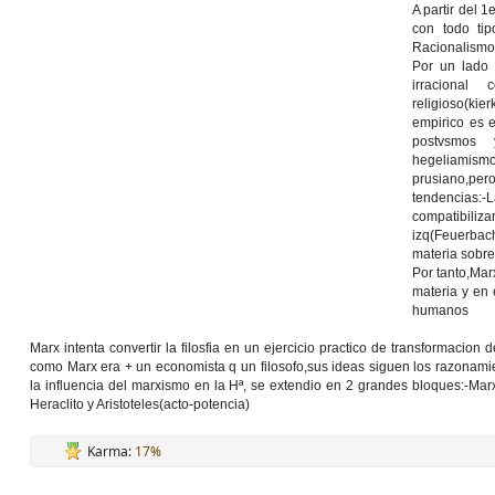
A partir del 1
con todo tip
Racionalismo 
Por un lado 
irracional 
religioso(ki
empirico es e
postvsmos 
hegeliamismo
prusiano,pe
tendencias:
compatibiliz
izq(Feuerbach
materia sobre
Por tanto,Marx
materia y en 
humanos
Marx intenta convertir la filosfia en un ejercicio practico de transformacion
como Marx era + un economista q un filosofo,sus ideas siguen los razonami
la influencia del marxismo en la Hª, se extendio en 2 grandes bloques:-Mar
Heraclito y Aristoteles(acto-potencia)
Karma:
17%