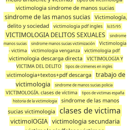
victimologia sindrome de manos sucias
sindrome de las manos sucias
Victimología,
delito y sociedad
victimologia pdf ingles
lo35/95
VICTIMOLOGIA DELITOS SEXUALES
sindrome
Victimologia
manos sucias
sindrome manos sucias victimización
- victima
victimologia venganza
victimologia pdf
victimologia descarga directa
VICTIMOLOGIA Y
VICTIMA DEL DELITO
tipos de crimenes en ingles
trabajo de
victimologia+textos+pdf descarga
victimologia
sindrome de manos sucias policia
VICTIMOLOGÍA. clases de víctima
tipos de victimas españa
sindrome de las manos
historia de la victimologia
clases de victima
sucias victimologia
victimolOGIA
victimologia secundaria