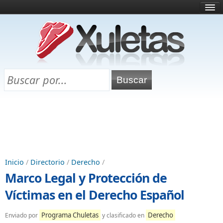
Inicio
¿Qué es esto?
Directorio
Selectividad
Chuletas para exámenes
Programa Chuletas
Inicio
/
Directorio
/
Derecho
/
Marco Legal y Protección de
Víctimas en el Derecho Español
Programa Chuletas
Derecho
Enviado por
y clasificado en