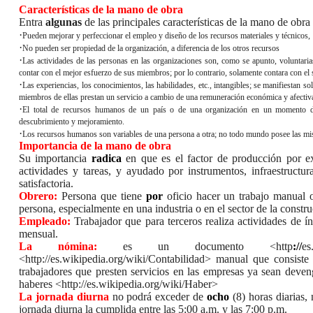
Características de la mano de obra
Entra
algunas
de las principales características de la mano de obra
·
Pueden mejorar y perfeccionar el empleo y diseño de los recursos materiales y técnicos,
·
No pueden ser propiedad de la organización, a diferencia de los otros recursos
·
Las actividades de las personas en las organizaciones son, como se apunto, voluntarias
contar con el mejor esfuerzo de sus miembros; por lo contrario, solamente contara con el 
·
Las experiencias, los conocimientos, las habilidades, etc., intangibles; se manifiestan 
miembros de ellas prestan un servicio a cambio de una remuneración económica y afectiv
·
El total de recursos humanos de un país o de una organización en un momento da
descubrimiento y mejoramiento.
·
Los recursos humanos son variables de una persona a otra; no todo mundo posee las mis
Importancia de la mano de obra
Su importancia
radica
en que es el factor de producción por ex
actividades y tareas, y ayudado por instrumentos, infraestructu
satisfactoria.
Obrero:
Persona que tiene
por
oficio hacer un trabajo manual o
persona, especialmente en una industria o en el sector de la constr
Empleado:
Trabajador que para terceros realiza actividades de 
mensual.
La nómina:
es un documento <http
://
es
<http://es.wikipedia.org/wiki/Contabilidad> manual que consist
trabajadores que presten servicios en las empresas ya sean deven
haberes <http://es.wikipedia.org/wiki/Haber>
La jornada diurna
no podrá exceder de
ocho
(8) horas diarias,
jornada diurna la cumplida entre las 5:00 a.m. y las 7:00 p.m.