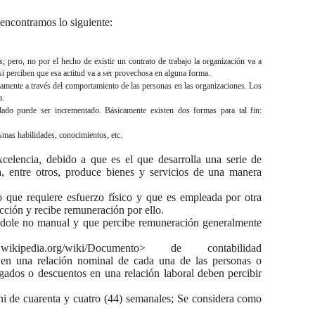
 encontramos lo siguiente:
; pero, no por el hecho de existir un contrato de trabajo la organización va a
si perciben que esa actitud va a ser provechosa en alguna forma.
solamente a través del comportamiento de las personas en las organizaciones. Los
a.
do puede ser incrementado. Básicamente existen dos formas para tal fin:
mas habilidades, conocimientos, etc.
celencia, debido a que es el que desarrolla una serie de
ra, entre otros, produce bienes y servicios de una manera
 que requiere esfuerzo físico y que es empleada por otra
ucción y recibe remuneración por ello.
índole no manual y que percibe remuneración generalmente
.wikipedia.org/wiki/Documento> de contabilidad
e en una relación nominal de cada una de las personas o
gados o descuentos en una relación laboral deben percibir
 ni de cuarenta y cuatro (44) semanales; Se considera como