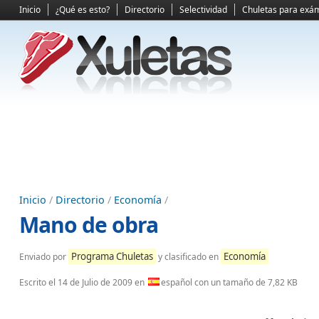
Inicio
¿Qué es esto?
Directorio
Selectividad
Chuletas para exá
Inicio
/
Directorio
/
Economía
/
Mano de obra
Programa Chuletas
Economía
Enviado por
y clasificado en
Escrito el
14 de Julio de 2009
en
español con un tamaño de 7,82 KB