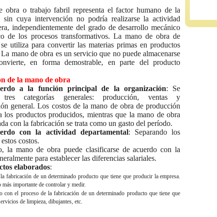
e obra
o trabajo fabril representa el factor humano de la
 sin cuya intervención no podría realizarse la actividad
ra, independientemente del grado de desarrollo mecánico
co de los procesos transformativos. La mano de obra de
se utiliza para convertir las materias primas en productos
 La mano de obra es un servicio que no puede almacenarse
nvierte, en forma demostrable, en parte del producto
ión de la mano de obra
erdo a la función principal de la organización
: Se
n tres categorías generales: producción, ventas y
ión general. Los costos de la mano de obra de producción
a los productos producidos, mientras que la mano de obra
da con la fabricación se trata como un gasto del período.
erdo con la actividad departamental
: Separando los
estos costos.
, la mano de obra puede clasificarse de acuerdo con la
neralmente para establecer las diferencias salariales.
uctos elaborados
:
n la fabricación de un determinado producto que tiene que producir la empresa.
o más importante de controlar y medir.
cto con el proceso de la fabricación de un determinado producto que tiene que
ervicios de limpieza, dibujantes, etc.