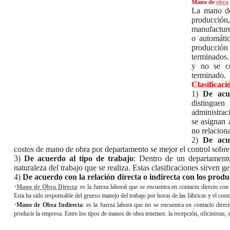
Mano de
obra
La mano d
producción,
manufacture
o automáti
producción 
terminados.
y no se co
terminado.
Clasificac
1)
De acu
distingue
administrac
se asignan 
no relaciona
2)
De acu
costos de mano de obra por departamento se mejor el control sobre 
3)
De acuerdo al tipo de trabajo
: Dentro de un departamento
naturaleza del trabajo que se realiza. Estas clasificaciones sirven ge
4)
De acuerdo con la relación directa o indirecta con los prod
·
Mano de Obra Directa
: es la fuerza laboral que se encuentra en contacto directo co
Esta ha sido responsable del grueso manejo del trabajo por horas de las fábricas y el cost
·
Mano de Obra Indirecta
: es la fuerza labora que no se encuentra en contacto dire
producir la empresa. Entre los tipos de manos de obra tenemos: la recepción, oficinistas, s