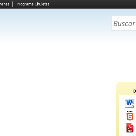
menes
Programa Chuletas
D