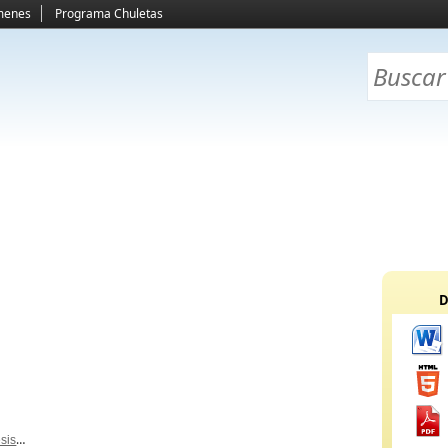
menes
Programa Chuletas
D
ista