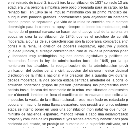
en el reinado de isabel 2. isabel2 juro la constitucion de 1837 con solo 13 añ
edad. era una persona simpatica pero poco preparada para su cargo. no tu
reinado facil, en 1846 se le impuso matrimonio con su primo francisco de 
aunque este padecia grandes inconvenientes para enjendrar un heredero
corona. pronto se separaron y la vida de la reina se convirtio en un elemen
deprestigio para la corona. su apoyo siempre lo tienen los moderados, esto
mando de el general narvaez se haran con el apoyo total de la corona. en
epoca se crea la constitucion de 1845, que es el prototipo de constit
moderada. algunas de sus caracteristicas son la soberania compartida entr
cortes y la reina, la division de poderes (legislativo, ejecutivo y judicial
igualdad juridica, el sufragio censitario reducido al 1% de la poblacion y de
y libertades muy restringidas. algunas obras legislativas y politicas d
moderados fueron la ley de administracion local, de 1845, por la q
nombraron los alcaldes, la reorganizacion de la administracion provin
unificacion del codigo penal y civil, adopcion del sistema metrico decimal
disolucion de la milicia nacional y la creacion del a guardia civil.durante
decada moderada, la vida politica estaba centrada alrededor de la corte, 
actuaban poderosos grupos de presion (camarillas). los progresistas est
carlista tras el fracaso del matrimonio de la reina. esta situacion era insoste
por o´donnell. tambien se firma el manifiesto de manzanares que solicita la
impuestos la vuelta de la milicia nacional.... este manifiesto es redactado 
popular en madrid. la reina llama a espartero, que presidira el unico gobierno
etapa se intento poner en vigor una constitucion (non nata) ya que nunca v
ministro de hacienda, espartero, mandoz llevan a cabo una desamortizacio
propios y comunes de los pueblos cuyos bienes eran muy beneficiosos para 
hacienda del estado, se produjo un aumento de la superficie cultivada, se 