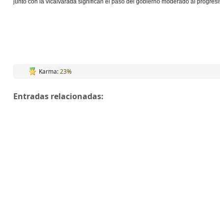
junto con la vicalvarada significan el paso del gobierno moderado al progresi
Karma:
23%
Entradas relacionadas: