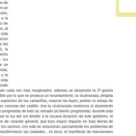
os de
vo un
asis,
 a la
to de
s, al
 esta
ucion
e las
), la
recho
e los
ue se
cial,
 y la
 esta
donde
aban cada vez mas marginados. ademas se desarrolla la 2ª guerra
nible por lo que se produce un levantamiento, la vicalvarada, dirigida
 supresion de las camarillas, mejorar las leyes, pedian la rebaja de
por canovas del castillo. tras la vicalvarada comienza el alzamiento
 progresista de todo su reinado (el bienio progresista). durante esta
io la luz del sol devido a la escasa duracion de este gobierno. el
n de caracter general, que tuvo mayor impacto en loas tierras de
los vecinos. con esto se solucionan parcialmente los problemas de
transformaron las ciudades... es decir, el manifiesto de manzanares