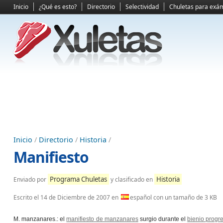
Inicio
¿Qué es esto?
Directorio
Selectividad
Chuletas para exá
Inicio
/
Directorio
/
Historia
/
Manifiesto
Programa Chuletas
Historia
Enviado por
y clasificado en
Escrito el
14 de Diciembre de 2007
en
español con un tamaño de 3 KB
M. manzanares.: el
manifiesto de manzanares
surgio durante el
bienio progres