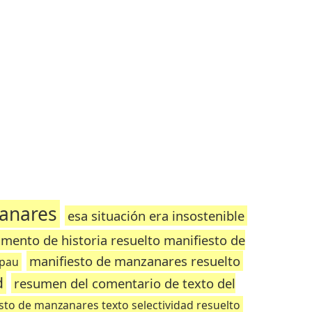
anares
esa situación era insostenible
mento de historia resuelto manifiesto de
manifiesto de manzanares resuelto
 pau
d
resumen del comentario de texto del
sto de manzanares texto selectividad resuelto