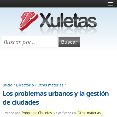
Inicio
¿Qué es esto?
Directorio
Selectividad
Chuletas para exámenes
Programa Chuletas
Inicio
/
Directorio
/
Otras materias
/
Los problemas urbanos y la gestión
de ciudades
Programa Chuletas
Otras materias
Enviado por
y clasificado en