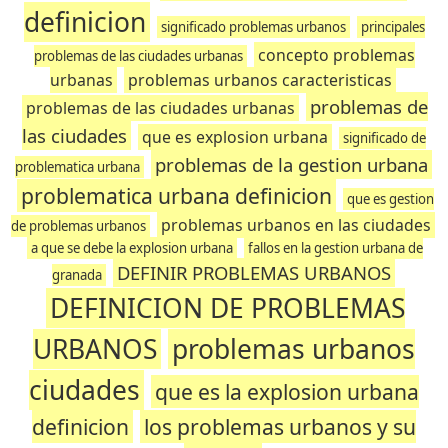
definicion
significado problemas urbanos
principales
concepto problemas
problemas de las ciudades urbanas
urbanas
problemas urbanos caracteristicas
problemas de
problemas de las ciudades urbanas
las ciudades
que es explosion urbana
significado de
problemas de la gestion urbana
problematica urbana
problematica urbana definicion
que es gestion
problemas urbanos en las ciudades
de problemas urbanos
a que se debe la explosion urbana
fallos en la gestion urbana de
DEFINIR PROBLEMAS URBANOS
granada
DEFINICION DE PROBLEMAS
URBANOS
problemas urbanos
ciudades
que es la explosion urbana
definicion
los problemas urbanos y su