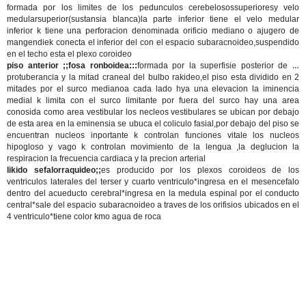
formada por los limites de los pedunculos cerebelosossuperioresy velo
medularsuperior(sustansia blanca)la parte inferior tiene el velo medular
inferior k tiene una perforacion denominada orificio mediano o ajugero de
mangendiek conecta el inferior del con el espacio subaracnoideo,suspendido
en el techo esta el plexo coroideo
piso anterior ;;fosa ronboidea:::
formada por la superfisie posterior de la
protuberancia y la mitad craneal del bulbo rakideo,el piso esta dividido en 2
mitades por el surco medianoa cada lado hya una elevacion la iminencia
medial k limita con el surco limitante por fuera del surco hay una area
conosida como area vestibular los necleos vestibulares se ubican por debajo
de esta area en la eminensia se ubuca el coliculo fasial,por debajo del piso se
encuentran nucleos inportante k controlan funciones vitale los nucleos
hipogloso y vago k controlan movimiento de la lengua ,la deglucion la
respiracion la frecuencia cardiaca y la precion arterial
likido sefalorraquideo;;
es producido por los plexos coroideos de los
ventriculos laterales del terser y cuarto ventriculo*ingresa en el mesencefalo
dentro del acueducto cerebral*ingresa en la medula espinal por el conducto
central*sale del espacio subaracnoideo a traves de los orifisios ubicados en el
4 ventriculo*tiene color kmo agua de roca