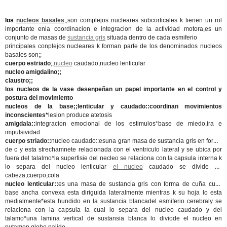
los
nucleos basales
;;son complejos nucleares subcorticales k tienen un rol
importante enla coordinacion e integracion de la actividad motora,es un
conjunto de masas de
sustancia gris
situada dentro de cada esmiferio
principales conplejos nucleares k forman parte de los denominados nucleos
basales son;;
cuerpo estriado
;;
nucleo
caudado,nucleo lenticular
nucleo amigdalino;;
claustro;;
los nucleos de la vase desenpeñan un papel importante en el control y
postura del movimiento
nucleos de la base;;lenticular y caudado::coordinan movimientos
inconscientes*
lesion produce atetosis
amigdala::
integracion emocional de los estimulos*base de miedo,ira e
impulsividad
cuerpo striado::
nucleo caudado::esuna gran masa de sustancia gris en forma
de c y esta strechamnete relacionada con el ventriculo lateral y se ubica por
fuera del talalmo*la superfisie del necleo se relaciona con la capsula interna k
lo separa del nucleo lenticular
el nucleo
caudado se divide en
cabeza,cuerpo,cola
nucleo lenticular::
es una masa de sustancia gris con forma de cuña cuya
base ancha convexa esta diriguida lateralmente mientras k su hoja lo esta
medialmente*esta hundido en la sustancia blancadel esmiferio cerebraly se
relaciona con la capsula la cual lo separa del nucleo caudado y del
talamo*una lamina vertical de sustansia blanca lo diviode el nucleo en