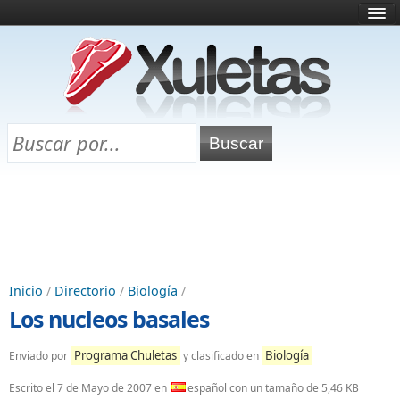
Inicio
¿Qué es esto?
Directorio
Selectividad
Chuletas para exámenes
Programa Chuletas
Inicio
/
Directorio
/
Biología
/
Los nucleos basales
Programa Chuletas
Biología
Enviado por
y clasificado en
Escrito el
7 de Mayo de 2007
en
español con un tamaño de 5,46 KB