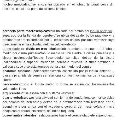
putamen,globo palido
nucleo amigdalino::
se encuentra ubicado en el lobulo tenporal cerca del
uncus se considera parte del sistema limbico
cerebelo parte macroscopica::
esta ubicado por detras del
lobulo occipital
y
separado por la tienda del cerebelo*se ubica detras del bulbo raquideo y la
protuberancia*esta formado por 2 emisferios unidos por una vermis*influye
directamente en la actividad del musculo eskeletico
el cerebelo
se divide en tres lobulos::
lobulo anterior se separa del lobulo
medio por cisura primaria*lobulo medio se ubica entre la cisura primaria y la
cisura uvolonodular*lobulo floconodular se situa detras de la cisura
uvulonodular*la superior inferior del cerebelo muestra un surco profundo la
vallecula cuyo piso esta formado por la cara inferior del vermis
anatomia funcional::
paleocerebelo:esta constituido por el lobulo anterior la
uvula y piramide de vermis se relaciona con los movimientos de la cabeza y
cuerpo
neocerebelo::
solo el lobulo medio lo forma se asosia con losmovimientos
voluntarios finos
arquicerebelo::
se asosia con el sistema vestivular
cuarto vebtriculo ::
es una cavidad con forma de tienda llena con lcr*se ubica
por delante del cerebelo y detras de la protuberancia*esta revestido por el
ependimo y por arriba con el acuaducto cerebral del mesencefalo y hasia
abajo con el acuaducto central del bulbo raquideo
posee limites laterales::
esta posterios hasia el cerebelola parte superior esta