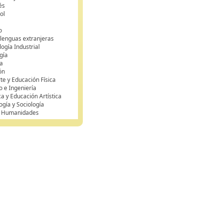
és
ol
o
 lenguas extranjeras
ogía Industrial
gía
a
ón
te y Educación Física
o e Ingeniería
ca y Educación Artística
ogía y Sociología
y Humanidades