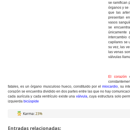
se ramifican 
órganos y se 
que las arte
presentan e
vasos sanguín
se encuentra
únicamente 
intercambio 
capilares se
su vez, las v
las venas son
válvulas llam
El corazón
d
constantemen
fatales, es un órgano musculoso hueco, constituido por el
miocardio
, su in
corazón se encuentra dividido en dos partes entre las que no hay comunicaci
cada aurícula y cada ventrículo existe una
válvula
, cuya estructura solo per
izquierda
bicúspide
Karma:
23%
Entradas relacionadas: