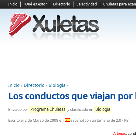
Inicio
¿Qué es esto?
Directorio
Selectividad
Chuletas para exá
Inicio
/
Directorio
/
Biología
/
Los conductos que viajan por 
Programa Chuletas
Biología
Enviado por
y clasificado en
Escrito el
2 de Marzo de 2008
en
español con un tamaño de 2,07 KB
Arterias
: con