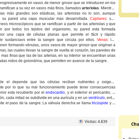
progresivamente en vasos de menor grosor que se introducen en los
ramifican a su vez en vasos más finos, llamados
arteriolas
. Mientras
rias más grandes son elásticas, las arteriolas no lo son, aunque
n su pared una capa muscular mas desarrollada.
Capilares
: son
eos microscópicos que se ramifican a partir de las arteriolas y que
n por todos los tejidos del organismo, su pared esta formada
por una capa de células planas que permite el fácil y rápido
de sustanciaos entre la sangre que circula por ellos.
Venas
: los
 unen formando vénulas, unos vasos de mayor grosor que originan a
enas, las cuales llevan la sangre de vuelta al corazón, las paredes de
 mas finas que las de las arterias, en su interior se encuentran unas
adas nidos de golondrina, que permiten en avance de la sangre.
e el depende que las células reciban nutrientes y oxigeno
te por lo que su mal funcionamiento puede tener consecuencias
terior esta recubierto por el
endocardio
, y el exterior el pericardio, el
ón, cada mitad se subdivide en una aurícula y en un
ventrículo
, entre
mite el paso de la sangre. La válvula derecha se llama
tricúspide
y la
Visitas: 4.839
Chu
Prima