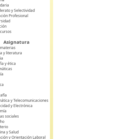
daria
lerato y Selectividad
ción Profesional
rsidad
ción
 cursos
Asignatura
 materias
 y literatura
ia
fía y ética
áticas
gía
ca
s
afía
mática y Telecomunicaciones
icidad y Electrónica
omía
as sociales
cho
terio
ina y Salud
ción y Orientación Laboral