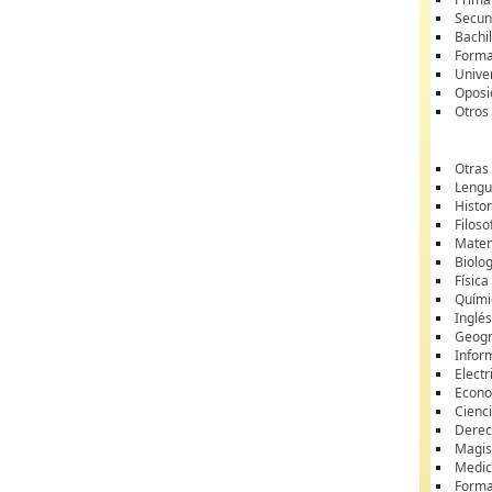
Secun
Bachil
Forma
Unive
Oposi
Otros
Otras
Lengua
Histor
Filoso
Matem
Biolo
Física
Quími
Inglé
Geogr
Infor
Electr
Econ
Cienci
Dere
Magis
Medic
Forma