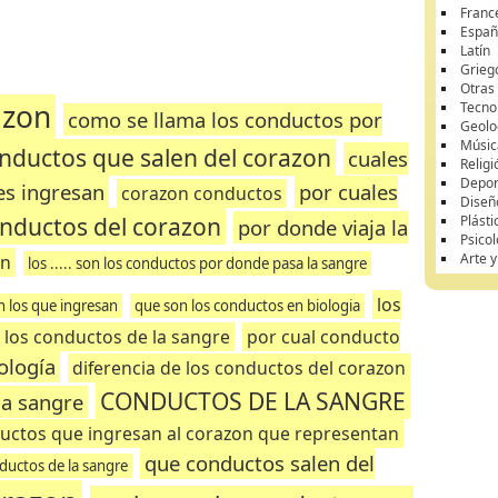
Franc
Españ
Latín
Grieg
Otras
azon
Tecnol
como se llama los conductos por
Geolo
Músic
nductos que salen del corazon
cuales
Religi
Depor
es ingresan
por cuales
corazon conductos
Diseñ
onductos del corazon
Plásti
por donde viaja la
Psicol
Arte 
on
los ..... son los conductos por donde pasa la sangre
los
 los que ingresan
que son los conductos en biologia
 los conductos de la sangre
por cual conducto
ología
diferencia de los conductos del corazon
CONDUCTOS DE LA SANGRE
la sangre
ductos que ingresan al corazon que representan
que conductos salen del
nductos de la sangre