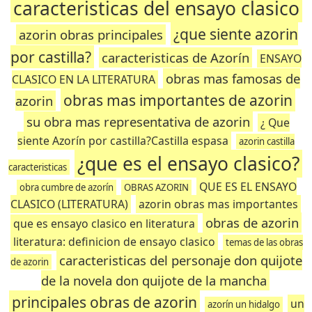
caracteristicas del ensayo clasico
¿que siente azorin
azorin obras principales
por castilla?
caracteristicas de Azorín
ENSAYO
obras mas famosas de
CLASICO EN LA LITERATURA
obras mas importantes de azorin
azorin
su obra mas representativa de azorin
¿ Que
siente Azorín por castilla?Castilla espasa
azorin castilla
¿que es el ensayo clasico?
caracteristicas
QUE ES EL ENSAYO
obra cumbre de azorín
OBRAS AZORIN
CLASICO (LITERATURA)
azorin obras mas importantes
obras de azorin
que es ensayo clasico en literatura
literatura: definicion de ensayo clasico
temas de las obras
caracteristicas del personaje don quijote
de azorin
de la novela don quijote de la mancha
principales obras de azorin
un
azorín un hidalgo