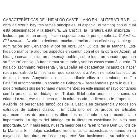
CARACTERÍSTICAS DEL HIDALGO CASTELLANO EN LA
LITERATURA.En la
obra de Azorín hay tres temas principales: el espacio, el tiempo( con el cual
está obsesionado) y la literatura. En
Castilla,
la literatura está inspirada en
lecturas que tienen un significado especial para él por ejemplo:
La Celestina,
El Lazarillo...
Azorín ha dedicado mucha atención a los clásicos y siente gran
admiración por Cervantes y por su obra Don Quijote de la Mancha. Este
hidalgo mantiene algunos aspectos en común con el de la obra de Azorín. El
hidalgo cervantino fue un personaje noble „ sobre todo, un soñador que con
su "locura" consiguió transformar su mundo y ver los cosas como él quería. El
hidalgo azoriniano representa una España en decadencia incapaz de hacer
nada por salir de la miseria en que se encuentra. Azorín emplea las lecturas
de dos formas:--Apoyándose en ella mediante citas o comentarios: en "Lo
Fatal” el autor
comenta un soneto de Góngora.--Recreándolas, para lo que les
pide prestados sus personajes y argumentos: en este mismo ensayo contamos
con la presencia del hidalgo del Tratado III
del autor anónimo, así como su
criado Lázaro, ese muchacho que lo mira
absorto .La literatura le proporciona
a Azorín los personajes simbólicos de la Castilla en decadencia y todos son
extraídos de autores clásico. . En cada uno de los grupos de artículos
aparecen tipos de personajes diferentes en cuanto a su procedencia e
importancia. La figura del hidalgo en la literatura castellana ha sido muy
importante. Sin ir más lejos, nuestra mejor obra gira en torno a Don Quijote de
la Mancha. El hidalgo castellano tiene unas características comunes en la
mayoría de las obras en las que aparece. Son básicamente su nobleza, su