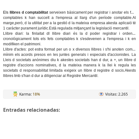
Els
llibres d comptabilitat
serveixen bàsicament per registrar i anotar els fets
comptables k han succeït a l'empresa al llarg d'un període comptable.Al
marge,però, d la utilitat per a la gestió d la mateixa empresa akesta aplicaió té
1 caràcter purament jurídic.Està regulada mitjançant la legislació mercantil.
Llibre diari:
la finlaitat dl llibre diari és la d poder registrar i ordenar
cronològicament tots els fets comptables k s'esdevenen a l'empresa i k en
modifiken el patrimoni.
Llibre d'actes
: pot estra format per un o x diversos llibres i s'hi anoten com a
mínim els acords presos en les juntes generals i especials d'accionistes. La
Lleis d societats anònimes diu k akestes societats han d dur, a +, un llibre d
registre d'accions nominatives, d la mateixa manera k la llei k regula les
societats d responsabilitat limitada exigeix un llibre d registre d socis.Akests
llibres tmb s'han d dur a diligenciar al Registre Mercantil.
Karma:
18%
Visitas: 2.265
Entradas relacionadas: