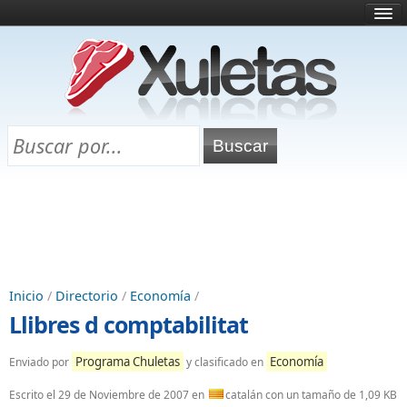
Inicio
¿Qué es esto?
Directorio
Selectividad
Chuletas para exámenes
Programa Chuletas
Inicio
/
Directorio
/
Economía
/
Llibres d comptabilitat
Programa Chuletas
Economía
Enviado por
y clasificado en
Escrito el
29 de Noviembre de 2007
en
catalán con un tamaño de 1,09 KB