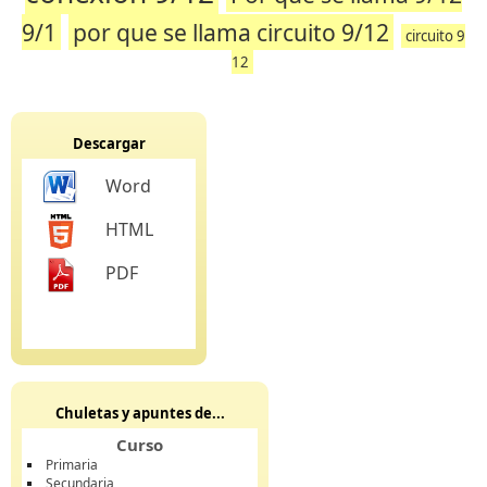
9/1
por que se llama circuito 9/12
circuito 9
12
Descargar
Word
HTML
PDF
Chuletas y apuntes de...
Curso
Primaria
Secundaria