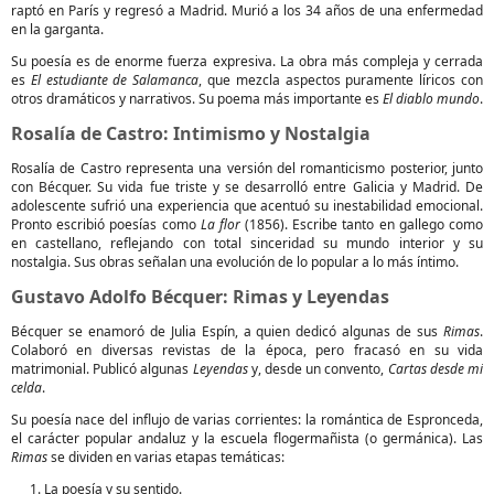
raptó en París y regresó a Madrid. Murió a los 34 años de una enfermedad
en la garganta.
Su poesía es de enorme fuerza expresiva. La obra más compleja y cerrada
es
El estudiante de Salamanca
, que mezcla aspectos puramente líricos con
otros dramáticos y narrativos. Su poema más importante es
El diablo mundo
.
Rosalía de Castro: Intimismo y Nostalgia
Rosalía de Castro representa una versión del romanticismo posterior, junto
con Bécquer. Su vida fue triste y se desarrolló entre Galicia y Madrid. De
adolescente sufrió una experiencia que acentuó su inestabilidad emocional.
Pronto escribió poesías como
La flor
(1856). Escribe tanto en gallego como
en castellano, reflejando con total sinceridad su mundo interior y su
nostalgia. Sus obras señalan una evolución de lo popular a lo más íntimo.
Gustavo Adolfo Bécquer: Rimas y Leyendas
Bécquer se enamoró de Julia Espín, a quien dedicó algunas de sus
Rimas
.
Colaboró en diversas revistas de la época, pero fracasó en su vida
matrimonial. Publicó algunas
Leyendas
y, desde un convento,
Cartas desde mi
celda
.
Su poesía nace del influjo de varias corrientes: la romántica de Espronceda,
el carácter popular andaluz y la escuela flogermañista (o germánica). Las
Rimas
se dividen en varias etapas temáticas:
La poesía y su sentido.