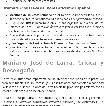
Búsqueda de elementos efectistas.
Dramaturgos Clave del Romanticismo Español
Martínez de la Rosa:
Formado en el Neoclasicismo y exiliado, fue el
iniciador del teatro romántico en España con
La conjuración de Venecia
.
Duque de Rivas:
Desarrolló en
El moro expósito
la leyenda de los
Infantes de Lara. Su obra
Don Álvaro o la fuerza del sino
fue el símbolo
del triunfo definitivo del drama romántico.
García Gutiérrez:
Representa el paso del romanticismo exaltado a otro
más moderado, presente en sus dramas posteriores.
Juan Eugenio de Hartzenbusch:
Dramatizó
Los amantes de Teruel
.
José Zorrilla:
El representante más completo del romanticismo en
todos los géneros. Consiguió la obra cumbre del drama con
Don Juan
Tenorio
.
Mariano José de Larra: Crítica y
Desengaño
Larra es el autor más importante de las diversas tendencias de la prosa. Su
vida sentimental fue un fracaso, y sus aspiraciones por cambiar la sociedad
lo llevaron al suicidio. La obra de Larra revela un profundo pesimismo por su
dolor al lidiar con la situación de España.
Toda su obra periodística se publicó bajo el seudónimo de
Fígaro
en la
Colección de artículos dramáticos, literarios, políticos y de costumbres
. Sus
artículos están llenos de ironía y sátira social.