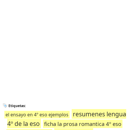
Etiquetas:
resumenes lengua
el ensayo en 4º eso ejemplos
4º de la eso
ficha la prosa romantica 4º eso