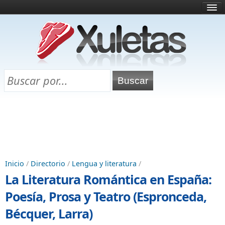
Inicio
¿Qué es esto?
Directorio
Selectividad
Chuletas para exámenes
Programa Chuletas
Inicio
/
Directorio
/
Lengua y literatura
/
La Literatura Romántica en España:
Poesía, Prosa y Teatro (Espronceda,
Bécquer, Larra)