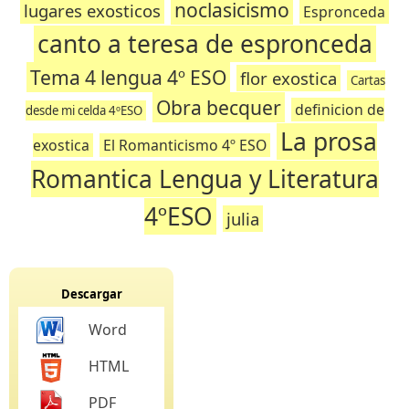
noclasicismo
lugares exosticos
Espronceda
canto a teresa de espronceda
Tema 4 lengua 4º ESO
flor exostica
Cartas
Obra becquer
definicion de
desde mi celda 4ºESO
La prosa
exostica
El Romanticismo 4º ESO
Romantica Lengua y Literatura
4ºESO
julia
Descargar
Word
HTML
PDF