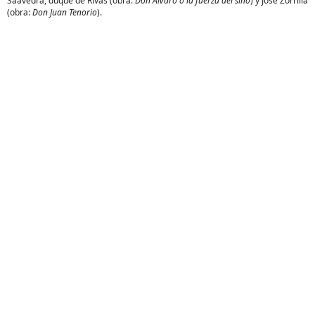
Saavedra, duque de Rivas (obra:
Don Álvaro o la fuerza del sino
) y José Zorrilla
(obra:
Don Juan Tenorio
).