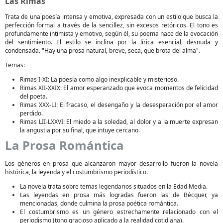
Las Rimas
Trata de una poesía intensa y emotiva, expresada con un estilo que busca la
perfección formal a través de la sencillez, sin excesos retóricos. El tono es
profundamente intimista y emotivo, según él, su poema nace de la evocación
del sentimiento. El estilo se inclina por la lírica esencial, desnuda y
condensada. "Hay una prosa natural, breve, seca, que brota del alma".
Temas:
Rimas I-XI: La poesía como algo inexplicable y misterioso.
Rimas XII-XXIX: El amor esperanzado que evoca momentos de felicidad
del poeta.
Rimas XXX-LI: El fracaso, el desengaño y la desesperación por el amor
perdido.
Rimas LII-LXXVI: El miedo a la soledad, al dolor y a la muerte expresan
la angustia por su final, que intuye cercano.
La Prosa Romántica
Los géneros en prosa que alcanzaron mayor desarrollo fueron la novela
histórica, la leyenda y el costumbrismo periodístico.
La novela trata sobre temas legendarios situados en la Edad Media.
Las leyendas en prosa más logradas fueron las de Bécquer, ya
mencionadas, donde culmina la prosa poética romántica.
El costumbrismo es un género estrechamente relacionado con el
periodismo (tono gracioso aplicado a la realidad cotidiana).