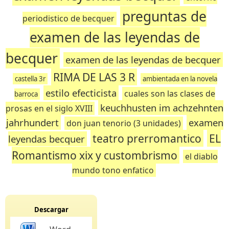
preguntas de
periodistico de becquer
examen de las leyendas de
becquer
examen de las leyendas de becquer
RIMA DE LAS 3 R
castella 3r
ambientada en la novela
estilo efecticista
cuales son las clases de
barroca
keuchhusten im achzehnten
prosas en el siglo XVIII
jahrhundert
examen
don juan tenorio (3 unidades)
teatro prerromantico
EL
leyendas becquer
Romantismo xix y custombrismo
el diablo
mundo tono enfatico
Descargar