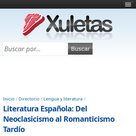
Inicio
¿Qué es esto?
Directorio
Selectividad
Chuletas para exámenes
Programa Chuletas
Inicio
/
Directorio
/
Lengua y literatura
/
Literatura Española: Del
Neoclasicismo al Romanticismo
Tardío