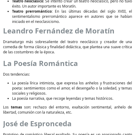
Teatro neoclásico:
Se intentó crear un teatro neoclásico, pero no tuvo
éxito. Un autor importante es Moratín.
Teatro prerromántico:
En las últimas décadas del siglo XVIII, el
sentimentalismo prerromántico aparece en autores que se habían
iniciado en el neoclasicismo.
Leandro Fernández de Moratín
Dramaturgo más sobresaliente del teatro neoclásico y creador de una
comedia de forma clásica y finalidad didáctica, que plantea una suave crítica
de las costumbres de la época.
La Poesía Romántica
Dos tendencias:
La poesía lírica intimista, que expresa los anhelos y frustraciones del
poeta: sentimientos como el amor, el desengaño o la soledad, y temas
sociales y religiosos.
La poesía narrativa, que recoge leyendas y temas históricos.
Los
temas
son: rechazo del entorno, exaltación sentimental, anhelo de
libertad, comunión con la naturaleza, etc.
José de Espronceda
Prototipo de romántico liberal exaltado. Su poesía es un apasionado canto