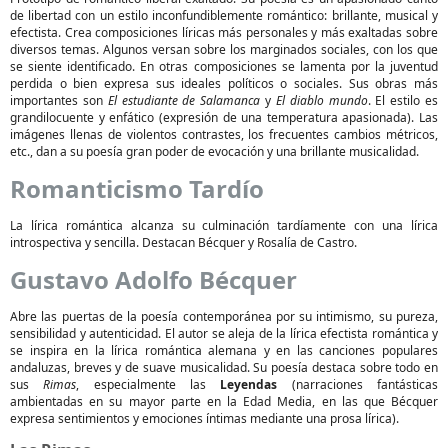
de libertad con un estilo inconfundiblemente romántico: brillante, musical y
efectista. Crea composiciones líricas más personales y más exaltadas sobre
diversos temas. Algunos versan sobre los marginados sociales, con los que
se siente identificado. En otras composiciones se lamenta por la juventud
perdida o bien expresa sus ideales políticos o sociales. Sus obras más
importantes son
El estudiante de Salamanca
y
El diablo mundo
. El estilo es
grandilocuente y enfático (expresión de una temperatura apasionada). Las
imágenes llenas de violentos contrastes, los frecuentes cambios métricos,
etc., dan a su poesía gran poder de evocación y una brillante musicalidad.
Romanticismo Tardío
La lírica romántica alcanza su culminación tardíamente con una lírica
introspectiva y sencilla. Destacan Bécquer y Rosalía de Castro.
Gustavo Adolfo Bécquer
Abre las puertas de la poesía contemporánea por su intimismo, su pureza,
sensibilidad y autenticidad. El autor se aleja de la lírica efectista romántica y
se inspira en la lírica romántica alemana y en las canciones populares
andaluzas, breves y de suave musicalidad. Su poesía destaca sobre todo en
sus
Rimas
, especialmente las
Leyendas
(narraciones fantásticas
ambientadas en su mayor parte en la Edad Media, en las que Bécquer
expresa sentimientos y emociones íntimas mediante una prosa lírica).