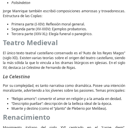
Polisíndeton
Jorge Manrique también escribió composiciones amorosas y trovadorescas.
Estructura de las Coplas:
Primera parte (I-XIV): Reflexión moral general.
Segunda parte (XV-XXIV): Ejemplos probatorios.
Tercera parte (XXV-XL): Elegía funeral o panegírico.
Teatro Medieval
El único texto teatral castellano conservado es el “Auto de los Reyes Magos”
(siglo XII). Existen varias teorías sobre el origen del teatro castellano, siendo
la más sólida la que lo vincula a los dramas litúrgicos en iglesias. En el siglo
XV, destaca
La Celestina
de Fernando de Rojas.
La Celestina
Por su complejidad, es tanto narrativa como dramática. Posee una intención
moralizante, advirtiendo a los jóvenes sobre las pasiones. Temas principales:
“Religio amoris”: convertir el amor en religión y a la amada en deidad.
“Descriptio puellae”: descripción de la belleza ideal de la época.
Muerte y destino (como el “planto” de Pleberio por Melibea).
Renacimiento
Movimiento italiano del siglo XVI centrado en el “carpe diem”,