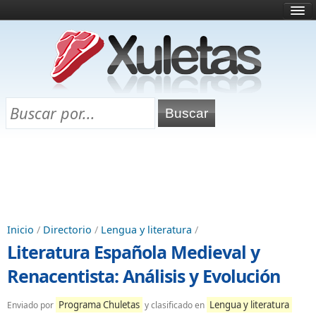
Inicio
¿Qué es esto?
Directorio
Selectividad
Chuletas para exámenes
Programa Chuletas
Inicio
/
Directorio
/
Lengua y literatura
/
Literatura Española Medieval y
Renacentista: Análisis y Evolución
Programa Chuletas
Lengua y literatura
Enviado por
y clasificado en