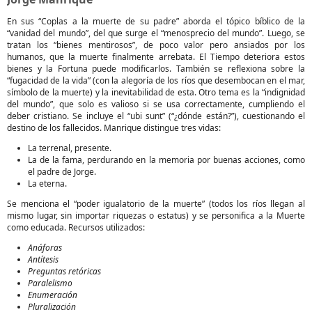
En sus “Coplas a la muerte de su padre” aborda el tópico bíblico de la
“vanidad del mundo”, del que surge el “menosprecio del mundo”. Luego, se
tratan los “bienes mentirosos”, de poco valor pero ansiados por los
humanos, que la muerte finalmente arrebata. El Tiempo deteriora estos
bienes y la Fortuna puede modificarlos. También se reflexiona sobre la
“fugacidad de la vida” (con la alegoría de los ríos que desembocan en el mar,
símbolo de la muerte) y la inevitabilidad de esta. Otro tema es la “indignidad
del mundo”, que solo es valioso si se usa correctamente, cumpliendo el
deber cristiano. Se incluye el “ubi sunt” (“¿dónde están?”), cuestionando el
destino de los fallecidos. Manrique distingue tres vidas:
La terrenal, presente.
La de la fama, perdurando en la memoria por buenas acciones, como
el padre de Jorge.
La eterna.
Se menciona el “poder igualatorio de la muerte” (todos los ríos llegan al
mismo lugar, sin importar riquezas o estatus) y se personifica a la Muerte
como educada. Recursos utilizados:
Anáforas
Antítesis
Preguntas retóricas
Paralelismo
Enumeración
Pluralización