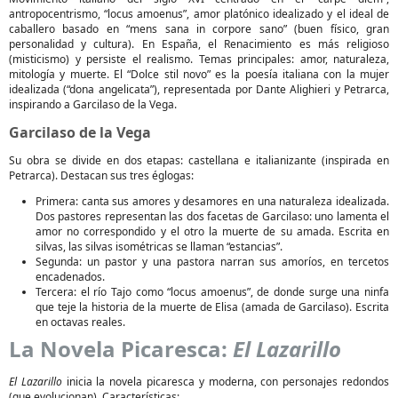
antropocentrismo, “locus amoenus”, amor platónico idealizado y el ideal de
caballero basado en “mens sana in corpore sano” (buen físico, gran
personalidad y cultura). En España, el Renacimiento es más religioso
(misticismo) y persiste el realismo. Temas principales: amor, naturaleza,
mitología y muerte. El “Dolce stil novo” es la poesía italiana con la mujer
idealizada (“dona angelicata”), representada por Dante Alighieri y Petrarca,
inspirando a Garcilaso de la Vega.
Garcilaso de la Vega
Su obra se divide en dos etapas: castellana e italianizante (inspirada en
Petrarca). Destacan sus tres églogas:
Primera: canta sus amores y desamores en una naturaleza idealizada.
Dos pastores representan las dos facetas de Garcilaso: uno lamenta el
amor no correspondido y el otro la muerte de su amada. Escrita en
silvas, las silvas isométricas se llaman “estancias”.
Segunda: un pastor y una pastora narran sus amoríos, en tercetos
encadenados.
Tercera: el río Tajo como “locus amoenus”, de donde surge una ninfa
que teje la historia de la muerte de Elisa (amada de Garcilaso). Escrita
en octavas reales.
La Novela Picaresca:
El Lazarillo
El Lazarillo
inicia la novela picaresca y moderna, con personajes redondos
(que evolucionan). Características: