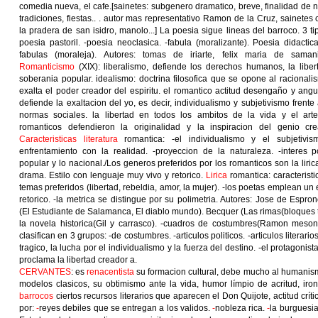
comedia nueva, el cafe.[sainetes: subgenero dramatico, breve, finalidad de n
tradiciones, fiestas.. . autor mas representativo Ramon de la Cruz, sainetes
la pradera de san isidro, manolo...] La poesia sigue lineas del barroco. 3 tip
poesia pastoril. -poesia neoclasica. -fabula (moralizante). Poesia didactic
fabulas (moraleja). Autores: tomas de iriarte, felix maria de saman
Romanticismo
(XIX): liberalismo, defiende los derechos humanos, la liber
soberania popular. idealismo: doctrina filosofica que se opone al racionali
exalta el poder creador del espiritu. el romantico actitud desengaño y angus
defiende la exaltacion del yo, es decir, individualismo y subjetivismo frente 
normas sociales. la libertad en todos los ambitos de la vida y el arte
romanticos defendieron la originalidad y la inspiracion del genio cre
Caracteristicas literatura
romantica: -el individualismo y el subjetivis
enfrentamiento con la realidad. -proyeccion de la naturaleza. -interes p
popular y lo nacional./Los generos preferidos por los romanticos son la lirica
drama. Estilo con lenguaje muy vivo y retorico.
Lirica
romantica: caracteristi
temas preferidos (libertad, rebeldia, amor, la mujer). -los poetas emplean un e
retorico. -la metrica se distingue por su polimetria. Autores: Jose de Espro
(El Estudiante de Salamanca, El diablo mundo). Becquer (Las rimas(bloques t
la novela historica(Gil y carrasco). -cuadros de costumbres(Ramon mesone
clasifican en 3 grupos: -de costumbres. -articulos politicos. -articulos literario
tragico, la lucha por el individualismo y la fuerza del destino. -el protagonis
proclama la libertad creador a.
CERVANTES
: es
renacentista
su formacion cultural, debe mucho al humanism
modelos clasicos, su obtimismo ante la vida, humor límpio de acritud, ironi
barrocos
ciertos recursos literarios que aparecen el Don Quijote, actitud crít
por:
-
reyes debiles que se entregan a los validos.
-
nobleza rica.
-
la burguesia