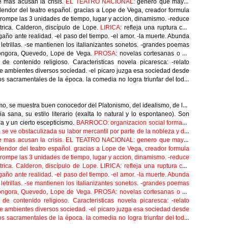
e mas acusan la crisis.
EL TEATRO NACIONAL:
genero que mayor
splendor del teatro español. gracias a Lope de Vega, creador formula
: - rompe las 3 unidades de tiempo, lugar y accion, dinamismo. -reduce
trica. Calderon, discípulo de Lope.
LIRICA
: refleja una ruptura con
gaño ante realidad. -el paso del tiempo. -el amor. -la muerte. Abunda
letrillas. -se mantienen los italianizantes sonetos. -grandes poemas
ongora, Quevedo, Lope de Vega.
PROSA
: novelas cortesanas o de
e contenido religioso. Caracteristicas novela picaresca: -relato
s de ambientes diversos sociedad. -el picaro juzga esa sociedad desde
os sacramentales de la época. la comedia no logra triunfar del todo,
o, se muestra buen conocedor del Platonismo, del idealismo, de los
a sana, su estilo literario (exalta lo natural y lo espontaneo). Son
ica y un cierto escepticismo.
BARROCO:
organizacion social formada
 se ve obstaculizada su labor mercantil por parte de la nobleza y del
e mas acusan la crisis.
EL TEATRO NACIONAL:
genero que mayor
splendor del teatro español. gracias a Lope de Vega, creador formula
: - rompe las 3 unidades de tiempo, lugar y accion, dinamismo. -reduce
trica. Calderon, discípulo de Lope.
LIRICA
: refleja una ruptura con
gaño ante realidad. -el paso del tiempo. -el amor. -la muerte. Abunda
letrillas. -se mantienen los italianizantes sonetos. -grandes poemas
ongora, Quevedo, Lope de Vega.
PROSA
: novelas cortesanas o de
e contenido religioso. Caracteristicas novela picaresca: -relato
s de ambientes diversos sociedad. -el picaro juzga esa sociedad desde
os sacramentales de la época. la comedia no logra triunfar del todo,