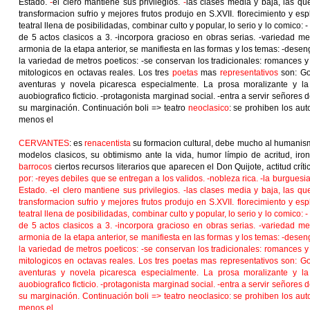
Estado.
-
el clero mantiene sus privilegios.
-
las clases media y baja, las qu
transformacion sufrio y mejores frutos produjo en S.XVII. florecimiento y e
teatral llena de posibilidadas, combinar culto y popular, lo serio y lo comico
de 5 actos clasicos a 3. -incorpora gracioso en obras serias. -variedad me
armonia de la etapa anterior, se manifiesta en las formas y los temas: -desen
la variedad de metros poeticos: -se conservan los tradicionales: romances y 
mitologicos en octavas reales. Los tres
poetas
mas
representativos
son: G
aventuras y novela picaresca especialmente. La prosa moralizante y la d
auobiografico ficticio. -protagonista marginad social. -entra a servir señore
su marginación. Continuación boli => teatro
neoclasico
: se prohiben los aut
menos el
CERVANTES
: es
renacentista
su formacion cultural, debe mucho al humanism
modelos clasicos, su obtimismo ante la vida, humor límpio de acritud, ironi
barrocos
ciertos recursos literarios que aparecen el Don Quijote, actitud crít
por:
-
reyes debiles que se entregan a los validos.
-
nobleza rica.
-
la burguesia
Estado.
-
el clero mantiene sus privilegios.
-
las clases media y baja, las qu
transformacion sufrio y mejores frutos produjo en S.XVII. florecimiento y e
teatral llena de posibilidadas, combinar culto y popular, lo serio y lo comico
de 5 actos clasicos a 3. -incorpora gracioso en obras serias. -variedad me
armonia de la etapa anterior, se manifiesta en las formas y los temas: -desen
la variedad de metros poeticos: -se conservan los tradicionales: romances y 
mitologicos en octavas reales. Los tres
poetas
mas
representativos
son: G
aventuras y novela picaresca especialmente. La prosa moralizante y la d
auobiografico ficticio. -protagonista marginad social. -entra a servir señore
su marginación. Continuación boli => teatro
neoclasico
: se prohiben los aut
menos el