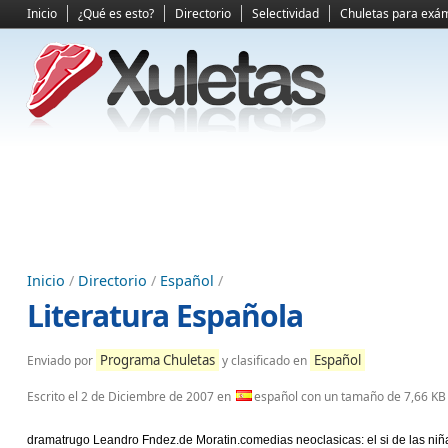
Inicio
¿Qué es esto?
Directorio
Selectividad
Chuletas para exá
Inicio
/
Directorio
/
Español
/
Literatura Española
Programa Chuletas
Español
Enviado por
y clasificado en
Escrito el
2 de Diciembre de 2007
en
español con un tamaño de 7,66 KB
dramatrugo Leandro Fndez.de Moratin.comedias neoclasicas: el si de las niña