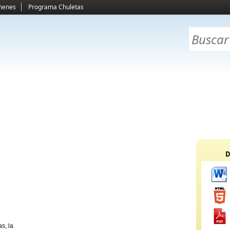
menes
Programa Chuletas
D
s, la