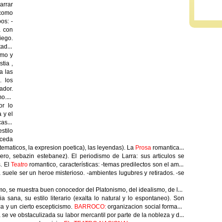
arrar
 como
os: -
a con
iego.
tad y
smo y
tia ,
a las
. los
ador.
mo. -
or lo
 y el
cas: -
stilo
nceda
ematicos, la expresion poetica), las leyendas). La
Prosa
romantica: -
ro, sebazin estebanez). El periodismo de Larra: sus articulos se
s. El
Teatro
romantico, características: -temas predilectos son el amor
ta suele ser un heroe misterioso. -ambientes lugubres y retirados. -se
o, se muestra buen conocedor del Platonismo, del idealismo, de los
a sana, su estilo literario (exalta lo natural y lo espontaneo). Son
ica y un cierto escepticismo.
BARROCO:
organizacion social formada
 se ve obstaculizada su labor mercantil por parte de la nobleza y del