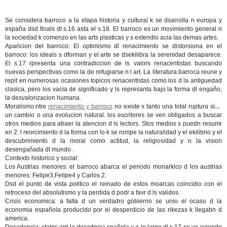
Se considera barroco a la etapa historia y cultural k se dsarrolla n europa y
españa dsd finals dl s.16 asta el s.18. El barroco es un movimiento general n
la sociedad k comenzo en las arts plasticas y s extendio acia las demas artes.
Aparicion del barroco: El optimismo dl renacimiento se distorsiona en el
barroco: los ideals s dforman y el arte se dsekilibra la serenidad desaparece.
El s.17 rpresenta una contradiccion de ls valors renacentistas buscando
nuevas perspectivas como la de refugiarse n l art. La literatura barroca reune y
repit en numerosas ocasiones topicos renacentistas como los d la antiguedad
clasica, pero los vacia de significado y ls represanta bajo la forma dl engaño,
la desvalorizacion humana.
Moralismo:ntre
renacimiento y barroco
no existe x tanto una total ruptura sino
un cambio o una evolucion natural. los escritores se ven obligados a buscar
otros medios para atraer la atencion d ls lectors. Stos medios s puedn resumr
en 2: l reorcimiento d la forma con lo k se rompe la naturalidad y el ekilibrio y el
descubrimiento d la moral como actitud, la religiosidad y n la vision
desengañada dl mundo .
Contexto historico y social:
Los Austrias menores: el barroco abarca el periodo monarkico d los austrias
menores: Felipe3,Felipe4 y Carlos 2.
Dsd el punto de vista politico el reinado de estos moarcas coincidio con el
retroceso del absolutismo y la perdida d podr a favr d ls validos.
Crisis economica: a falta d un verdadro gobierno se unio el ocaso d la
economia española producido por el desperdicio de las rikezas k llegabn d
america.