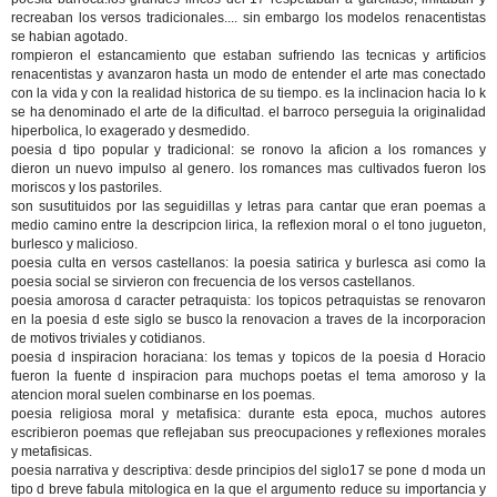
recreaban los versos tradicionales.... sin embargo los modelos renacentistas
se habian agotado.
rompieron el estancamiento que estaban sufriendo las tecnicas y artificios
renacentistas y avanzaron hasta un modo de entender el arte mas conectado
con la vida y con la realidad historica de su tiempo. es la inclinacion hacia lo k
se ha denominado el arte de la dificultad. el barroco perseguia la originalidad
hiperbolica, lo exagerado y desmedido.
poesia d tipo popular y tradicional: se ronovo la aficion a los romances y
dieron un nuevo impulso al genero. los romances mas cultivados fueron los
moriscos y los pastoriles.
son susutituidos por las seguidillas y letras para cantar que eran poemas a
medio camino entre la descripcion lirica, la reflexion moral o el tono jugueton,
burlesco y malicioso.
poesia culta en versos castellanos: la poesia satirica y burlesca asi como la
poesia social se sirvieron con frecuencia de los versos castellanos.
poesia amorosa d caracter petraquista: los topicos petraquistas se renovaron
en la poesia d este siglo se busco la renovacion a traves de la incorporacion
de motivos triviales y cotidianos.
poesia d inspiracion horaciana: los temas y topicos de la poesia d Horacio
fueron la fuente d inspiracion para muchops poetas el tema amoroso y la
atencion moral suelen combinarse en los poemas.
poesia religiosa moral y metafisica: durante esta epoca, muchos autores
escribieron poemas que reflejaban sus preocupaciones y reflexiones morales
y metafisicas.
poesia narrativa y descriptiva: desde principios del siglo17 se pone d moda un
tipo d breve fabula mitologica en la que el argumento reduce su importancia y