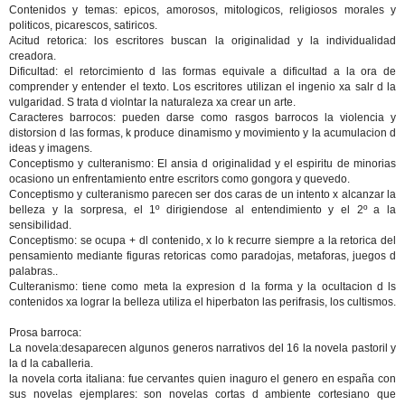
Contenidos y temas: epicos, amorosos, mitologicos, religiosos morales y
politicos, picarescos, satiricos.
Acitud retorica: los escritores buscan la originalidad y la individualidad
creadora.
Dificultad: el retorcimiento d las formas equivale a dificultad a la ora de
comprender y entender el texto. Los escritores utilizan el ingenio xa salr d la
vulgaridad. S trata d violntar la naturaleza xa crear un arte.
Caracteres barrocos: pueden darse como rasgos barrocos la violencia y
distorsion d las formas, k produce dinamismo y movimiento y la acumulacion d
ideas y imagens.
Conceptismo y culteranismo: El ansia d originalidad y el espiritu de minorias
ocasiono un enfrentamiento entre escritors como gongora y quevedo.
Conceptismo y culteranismo parecen ser dos caras de un intento x alcanzar la
belleza y la sorpresa, el 1º dirigiendose al entendimiento y el 2º a la
sensibilidad.
Conceptismo: se ocupa + dl contenido, x lo k recurre siempre a la retorica del
pensamiento mediante figuras retoricas como paradojas, metaforas, juegos d
palabras..
Culteranismo: tiene como meta la expresion d la forma y la ocultacion d ls
contenidos xa lograr la belleza utiliza el hiperbaton las perifrasis, los cultismos.
Prosa barroca:
La novela:desaparecen algunos generos narrativos del 16 la novela pastoril y
la d la caballeria.
la novela corta italiana: fue cervantes quien inaguro el genero en españa con
sus novelas ejemplares: son novelas cortas d ambiente cortesiano que