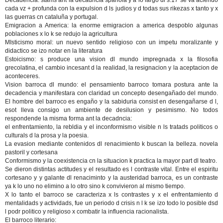
Decadencia: stams ant la decadncia spañola y a lo largo dl s.17 se va aciendo
cada vz + profunda con la expulsion d ls judios y d todas sus rikezas x tanto y x
las guerras cn cataluña y portugal.
Emigracion a America: la enorme emigracion a america despoblo algunas
poblaciones x lo k se redujo la agricultura
MIsticismo moral: un nuevo sentido religioso con un impetu moralizante y
didactico se izo notar en la literatura
Estoicismo: s produce una vision dl mundo impregnada x la filosofia
grecolatina, el cambio incesant d la realidad, la resignacion y la aceptacion de
aconteceres.
Vision barroca dl mundo: el pensamiento barroco tomara postura ante la
decadencia y manifestara con claridad un concepto desengañado del mundo.
El hombre del barroco es engaño y la sabiduria consist en desengañarse d l,
esot lleva consigo un ambiente de desilusion y pesimismo. No todos
respondende la misma forma ant la decadncia:
el enfrentamiento, la rebldia y el inconformismo visible n ls tratads politicos o
culturals d la prosa y la poesia.
La evasion mediante contenidos dl renacimiento k buscan la belleza. novela
pastoril y cortesana
Conformismo y la coexistencia cn la situacion k practica la mayor part dl teatro.
Se dieron distintas actitudes y el resultado es l contraste vital. Entre el espiritu
cortesano y y galante dl renaciminto y la austeridad barroca, es un contraste
ya k lo uno no elimino a lo otro sino k convivieron al mismo tiempo.
X lo tanto el barroco se caracteriza x ls contrastes y x el enfrentamiento d
mentalidads y actividads, fue un periodo d crisis n l k se izo todo lo posible dsd
l podr politico y religioso x combatir la influencia racionalista.
El barroco literario: