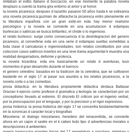
imitaban el estilo italiano d boccaccio. en ese momento la palabra novela
desplazo a cuento.la trama gira entorno al amor y al honor.
la novela picaresca: despues d lazarillo pasaron 50 años hasta k se estreanra
una novela picaresca:guzman de alfarache.la picaresca entro plenamente en
la literatura española con un gran exito.en esta hay menor realismo
psicologico y la novela se convierte en una acumulacion d estampas
burlescas o satiricas se busca brillantez, el chiste o lo ingenioso.
el relato burlesco: surge como consecuencia d la desintegracion del genero
picaresco, al convertirse esta en una serie d estampas sueltas sometidas a
toda clase d caricaturas e ingeniosidades. son relatos constituidos por una
coleccion casos satiricos insertos en una leve trama argumental k muestra una
realidad desgarradora, deforme y grotesca.
la novela bizantina: esta era basicamente un relato d aventuras, tuvo
momentos d gran desarrollo durante el barroco.
el genero celestino: basados en la tradicion de la celestina, que se cultivaron
bastante en el siglo 17 al pasar sus asuntos a los relatos picarescos, a la
novela corta o a las comedias.
prosa didactica: en la literatura propiamente didactica destaca Baltasar
Gracian k ejercio como profesor d gramatica y teologia se caracterizan por un
conceptismo llevado al extremo. El discreto El criticon por el ingenio verbal,
por la preocupacion por el lenguaje, y por la precision y el rigor expresivos.
prosa historica: la prosa historica del siglo 17 se concentra fundamentalmente
en la scronicas d caracter local y biografias
Miscelena: el dialogo miscelaneo, heredero del renacentista, se convierte
ahora en un cajon d sastre en el k caben todo tipo d advertencias morales o
descripciones d ambientes.
poesia barroca:los grandes liricos del 17 respetaban a garcilaso, imitaban y