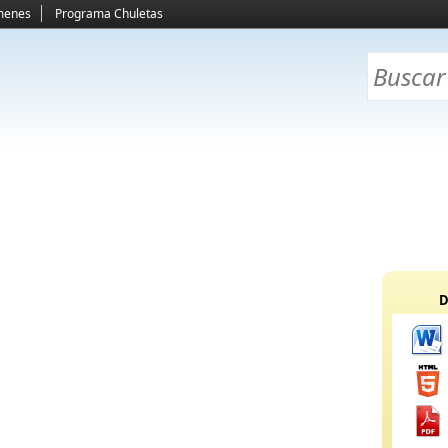
menes
Programa Chuletas
D