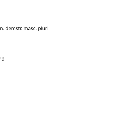
. demstr. masc. plurl
ng