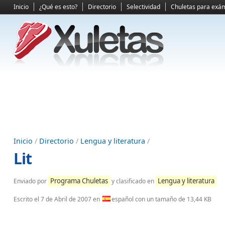
Inicio
¿Qué es esto?
Directorio
Selectividad
Chuletas para exá
Inicio
/
Directorio
/
Lengua y literatura
/
Lit
Programa Chuletas
Lengua y literatura
Enviado por
y clasificado en
Escrito el
7 de Abril de 2007
en
español con un tamaño de 13,44 KB