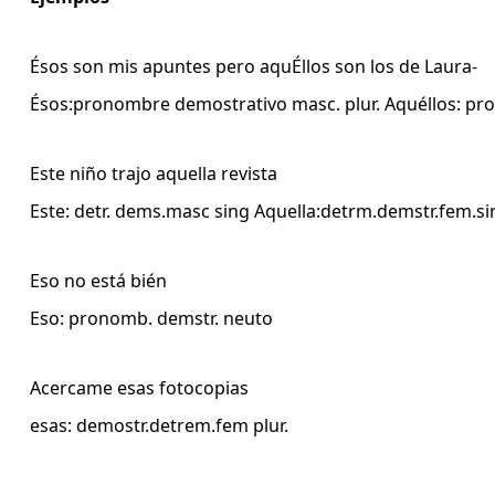
Ésos son mis apuntes pero aquÉllos son los de Laura-
Ésos:pronombre demostrativo masc. plur. Aquéllos: pron
Este niño trajo aquella revista
Este: detr. dems.masc sing Aquella:detrm.demstr.fem.si
Eso no está bién
Eso: pronomb. demstr. neuto
Acercame esas fotocopias
esas: demostr.detrem.fem plur.