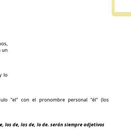
os,
a un
y lo
ulo "el" con el pronombre personal "él" (los
de, los de, las de, lo de. serán siempre adjetivos