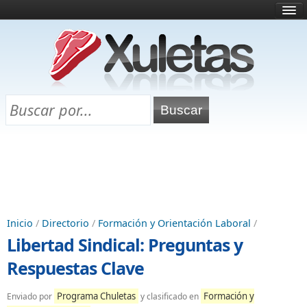
Inicio
¿Qué es esto?
Directorio
Selectividad
Chuletas para exámenes
Programa Chuletas
Inicio
/
Directorio
/
Formación y Orientación Laboral
/
Libertad Sindical: Preguntas y
Respuestas Clave
Programa Chuletas
Formación y
Enviado por
y clasificado en