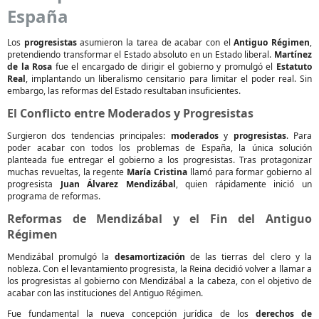
España
Los
progresistas
asumieron la tarea de acabar con el
Antiguo Régimen
,
pretendiendo transformar el Estado absoluto en un Estado liberal.
Martínez
de la Rosa
fue el encargado de dirigir el gobierno y promulgó el
Estatuto
Real
, implantando un liberalismo censitario para limitar el poder real. Sin
embargo, las reformas del Estado resultaban insuficientes.
El Conflicto entre Moderados y Progresistas
Surgieron dos tendencias principales:
moderados
y
progresistas
. Para
poder acabar con todos los problemas de España, la única solución
planteada fue entregar el gobierno a los progresistas. Tras protagonizar
muchas revueltas, la regente
María Cristina
llamó para formar gobierno al
progresista
Juan Álvarez Mendizábal
, quien rápidamente inició un
programa de reformas.
Reformas de Mendizábal y el Fin del Antiguo
Régimen
Mendizábal promulgó la
desamortización
de las tierras del clero y la
nobleza. Con el levantamiento progresista, la Reina decidió volver a llamar a
los progresistas al gobierno con Mendizábal a la cabeza, con el objetivo de
acabar con las instituciones del Antiguo Régimen.
Fue fundamental la nueva concepción jurídica de los
derechos de