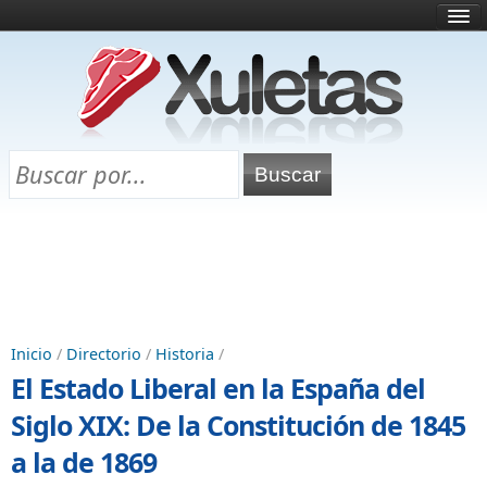
Inicio
¿Qué es esto?
Directorio
Selectividad
Chuletas para exámenes
Programa Chuletas
Inicio
/
Directorio
/
Historia
/
El Estado Liberal en la España del
Siglo XIX: De la Constitución de 1845
a la de 1869