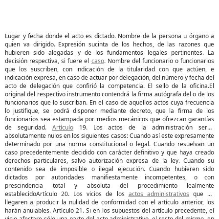
Lugar y fecha donde el acto es dictado. Nombre de la persona u órgano a
quien va dirigido. Expresión sucinta de los hechos, de las razones que
hubieren sido alegadas y de los fundamentos legales pertinentes. La
decisión respectiva, si fuere el
caso
. Nombre del funcionario o funcionarios
que los suscriben, con indicación de la titularidad con que actúen, e
indicación expresa, en caso de actuar por delegación, del número y fecha del
acto de delegación que confirió la competencia. El sello de la oficina.El
original del respectivo instrumento contendrá la firma autógrafa del o de los
funcionarios que lo suscriban. En el caso de aquellos actos cuya frecuencia
lo justifique, se podrá disponer mediante decreto, que la firma de los
funcionarios sea estampada por medios mecánicos que ofrezcan garantías
de seguridad.
Artículo
19. Los actos de la administración serán
absolutamente nulos en los siguientes casos: Cuando así este expresamente
determinado por una norma constitucional o legal. Cuando resuelvan un
caso precedentemente decidido con carácter definitivo y que haya creado
derechos particulares, salvo autorización expresa de la ley. Cuando su
contenido sea de imposible o ilegal ejecución. Cuando hubieren sido
dictados por autoridades manifiestamente incompetentes, o con
prescindencia total y absoluta del procedimiento lealmente
establecidoArtículo 20. Los vicios de los
actos administrativos
que no
llegaren a producir la nulidad de conformidad con el artículo anterior, los
harán anulables. Artículo 21. Si en los supuestos del artículo precedente, el
vicio afectare sólo una parte del acto administrativo, el resto del mismo, en