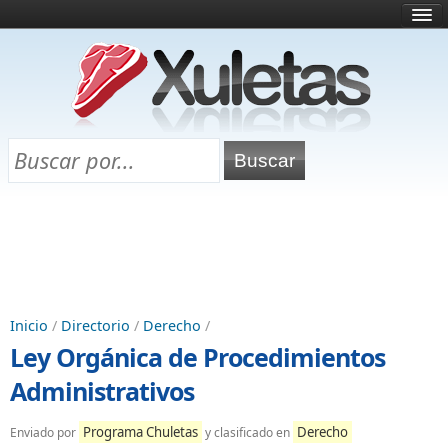
Inicio
¿Qué es esto?
Directorio
Selectividad
Chuletas para exámenes
Programa Chuletas
Inicio
/
Directorio
/
Derecho
/
Ley Orgánica de Procedimientos
Administrativos
Programa Chuletas
Derecho
Enviado por
y clasificado en