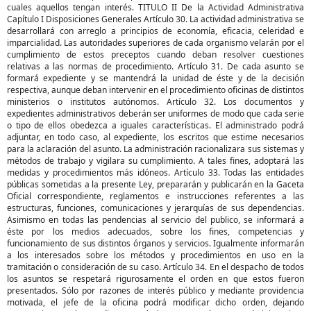
cuales aquellos tengan interés. TITULO II De la Actividad Administrativa
Capítulo I Disposiciones Generales Artículo 30. La actividad administrativa se
desarrollará con arreglo a principios de economía, eficacia, celeridad e
imparcialidad. Las autoridades superiores de cada organismo velarán por el
cumplimiento de estos preceptos cuando deban resolver cuestiones
relativas a las normas de procedimiento. Artículo 31. De cada asunto se
formará expediente y se mantendrá la unidad de éste y de la decisión
respectiva, aunque deban intervenir en el procedimiento oficinas de distintos
ministerios o institutos autónomos. Artículo 32. Los documentos y
expedientes administrativos deberán ser uniformes de modo que cada serie
o tipo de ellos obedezca a iguales características. El administrado podrá
adjuntar, en todo caso, al expediente, los escritos que estime necesarios
para la aclaración del asunto. La administración racionalizara sus sistemas y
métodos de trabajo y vigilara su cumplimiento. A tales fines, adoptará las
medidas y procedimientos más idóneos. Artículo 33. Todas las entidades
públicas sometidas a la presente Ley, prepararán y publicarán en la Gaceta
Oficial correspondiente, reglamentos e instrucciones referentes a las
estructuras, funciones, comunicaciones y jerarquías de sus dependencias.
Asimismo en todas las pendencias al servicio del publico, se informará a
éste por los medios adecuados, sobre los fines, competencias y
funcionamiento de sus distintos órganos y servicios. Igualmente informarán
a los interesados sobre los métodos y procedimientos en uso en la
tramitación o consideración de su caso. Artículo 34. En el despacho de todos
los asuntos se respetará rigurosamente el orden en que estos fueron
presentados. Sólo por razones de interés público y mediante providencia
motivada, el jefe de la oficina podrá modificar dicho orden, dejando