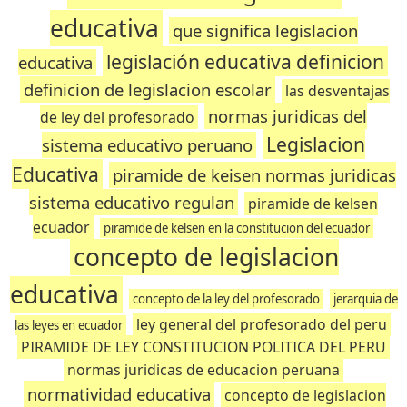
educativa
que significa legislacion
legislación educativa definicion
educativa
definicion de legislacion escolar
las desventajas
normas juridicas del
de ley del profesorado
Legislacion
sistema educativo peruano
Educativa
piramide de keisen normas juridicas
sistema educativo regulan
piramide de kelsen
ecuador
piramide de kelsen en la constitucion del ecuador
concepto de legislacion
educativa
concepto de la ley del profesorado
jerarquia de
ley general del profesorado del peru
las leyes en ecuador
PIRAMIDE DE LEY CONSTITUCION POLITICA DEL PERU
normas juridicas de educacion peruana
normatividad educativa
concepto de legislacion