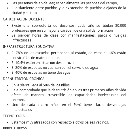
Las personas dejan de leer, especialmente las pesonas del campo,
El aislamiento entre pueblos y la existencias de pueblos alejados de la
ciudad y cultura
CAPACITACIÓN DOCENTE
Existe una sobreoferta de docentes: cada año se titulan 30,000
profesores que en su mayoría carecen de una sólida formación
Se pierden horas de clase por manifestaciones, paros o huelgas
infructuosas
INFRAESTRUCTURA EDUCATIVA:
El 78% de las escuelas pertenecen al estado, de éstas el 1.6% están
construídas de material noble.
El 10.4% están en situación desastroza
El 20% de escuelas no cuentan con el servicio de agua
El 40% de escuelas no tiene desagüe.
DESNUTRICION CRÓNICA
En la sierra llega al 50% de los niños
Se a comprobado que la desnutrición en los tres primeros años de vida
afecta de manera irreversible las capacidades intelectuales del
cerebro.
Uno de cada cuatro niños en el Perú tiene claras desventajas
intelectuales
TECNOLOGÍA
Estamos muy atrazados con respecto a otros paises vecinos.
PRESUPUESTO