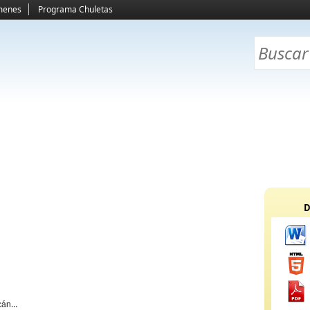
menes
Programa Chuletas
D
cáncr