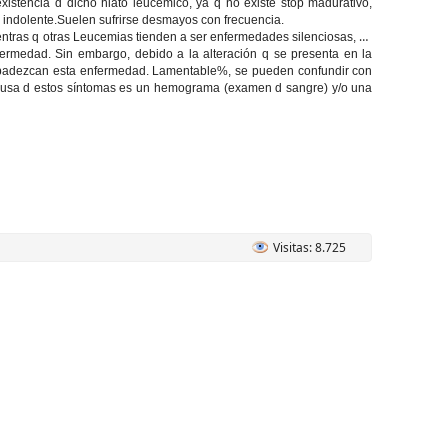
 existencia d dicho hiato leucémico, ya q no existe stop madurativo,
r indolente.Suelen sufrirse desmayos con frecuencia.
entras q otras Leucemias tienden a ser enfermedades silenciosas, ya
nfermedad. Sin embargo, debido a la alteración q se presenta en la
 padezcan esta enfermedad. Lamentable%, se pueden confundir con
causa d estos síntomas es un hemograma (examen d sangre) y/o una
Visitas: 8.725