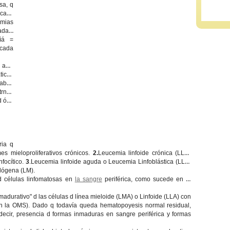
sa, q
cas).
cmias
mada x
?ìá =
 cada
 a ls
cos
bza
trnos
d ósa
ria q
s mieloproliferativos crónicos.
2.
Leucemia linfoide crónica (LLC)
nfocítico.
3
.Leucemia linfoide aguda o Leucemia Linfoblástica (LLA)
lógena (LM).
d células linfomatosas en
la sangre
periférica, como sucede en la
madurativo" d las células d línea mieloide (LMA) o Linfoide (LLA) con
ún la OMS). Dado q todavía queda hematopoyesis normal residual,
 decir, presencia d formas inmaduras en sangre periférica y formas