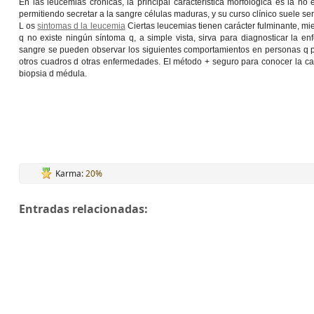
En las leucemias crónicas, la principal característica morfológica es la no
permitiendo secretar a la sangre células maduras, y su curso clínico suele se
L os
sintomas d la leucemia
Ciertas leucemias tienen carácter fulminante, mi
q no existe ningún síntoma q, a simple vista, sirva para diagnosticar la e
sangre se pueden observar los siguientes comportamientos en personas q
otros cuadros d otras enfermedades. El método + seguro para conocer la 
biopsia d médula.
Karma:
20%
Entradas relacionadas: