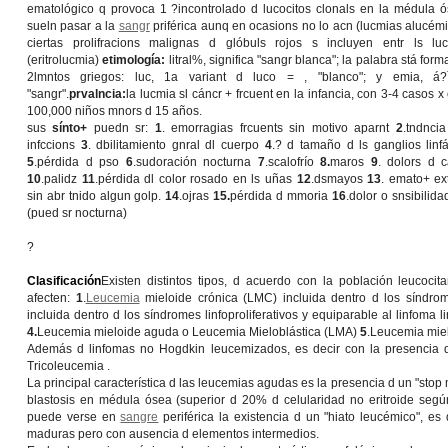
ematológico q provoca 1 ?incontrolado d lucocitos clonals en la médula ó
sueln pasar a la
sangr
priférica aunq en ocasions no lo acn (lucmias alucémi
ciertas prolifracions malignas d glóbuls rojos s incluyen entr ls lu
(eritrolucmia)
etimología:
litral%, significa "sangr blanca"; la palabra stá for
2lmntos griegos: luc, 1a variant d luco = , "blanco"; y emia, á
"sangr".
prvalncia:
la lucmia sl cáncr + frcuent en la infancia, con 3-4 casos x
100,000 niños mnors d 15 años.
sus
sínto+
puedn sr:
1
. emorragias frcuents sin motivo aparnt
2
.tndncia
infccions
3
. dbilitamiento gnral dl cuerpo
4
.? d tamaño d ls ganglios linfáti
5
.pérdida d pso
6
.sudoración nocturna
7
.scalofrío
8.
maros
9
. dolors d ca
10
.palidz
11
.pérdida dl color rosado en ls uñas
12
.dsmayos
13
. emato+ ex
sin abr tnido algun golp.
14
.ojras
15.
pérdida d mmoria
16
.dolor o snsibilida
(pued sr nocturna)
?
Clasificación
Existen distintos tipos, d acuerdo con la población leucocita
afecten:
1
.
Leucemia
mieloide crónica (LMC) incluida dentro d los síndrome
incluida dentro d los síndromes linfoproliferativos y equiparable al linfoma li
4.
Leucemia mieloide aguda o Leucemia Mieloblástica (LMA)
5
.Leucemia mie
Además d linfomas no Hogdkin leucemizados, es decir con la presencia 
Tricoleucemia .
La principal característica d las leucemias agudas es la presencia d un "stop 
blastosis en médula ósea (superior d 20% d celularidad no eritroide seg
puede verse en
sangre
periférica la existencia d un "hiato leucémico", es
maduras pero con ausencia d elementos intermedios.