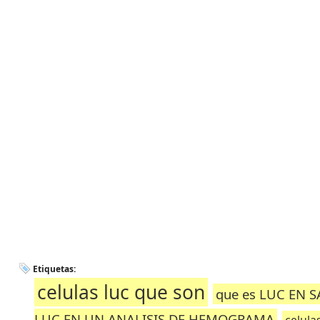
Etiquetas:
celulas luc que son
que es LUC EN 
LUC EN UN ANALISIS DE HEMOGRAMA