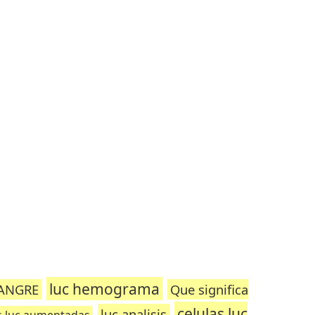
luc hemograma
SANGRE
Que significa
celulas luc
luc analisis