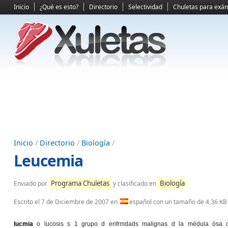
Inicio
¿Qué es esto?
Directorio
Selectividad
Chuletas para exá
Inicio
/
Directorio
/
Biología
/
Leucemia
Programa Chuletas
Biología
Enviado por
y clasificado en
Escrito el
7 de Diciembre de 2007
en
español con un tamaño de 4,36 KB
lucmia
o lucosis s 1 grupo d enfrmdads malignas d la médula ósa 