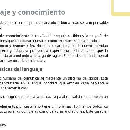
aje y conocimiento
o de conocimiento que ha alcanzado la humanidad sería impensable
e.
 de conocimiento
. A través del lenguaje recibimos la mayoría de
iones que configuran nuestros conocimientos más elaborados.
ento y transmisión
. No es necesario que cada nuevo individuo
cero y adquiera por propia experiencia todo el saber que la
 ido acumulando a lo largo de siglos. Este hecho es fundamental
ar el avance de las ciencias.
sticas del lenguaje
ad humana de comunicarse mediante un sistema de signos. Esta
manifestaría en la lengua concreta que emplea cada hablante y
s características:
es un signo que indica la salida. La palabra "salida" es también un
lementos. El castellano tiene 24 fonemas. Formamos todos los
ructuras más complejas como palabras u oraciones. Este carácter
ntes: