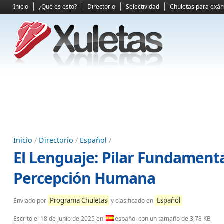
Inicio
¿Qué es esto?
Directorio
Selectividad
Chuletas para exá
Inicio
/
Directorio
/
Español
/
El Lenguaje: Pilar Fundamenta
Percepción Humana
Programa Chuletas
Español
Enviado por
y clasificado en
Escrito el
18 de Junio de 2025
en
español con un tamaño de 3,78 KB