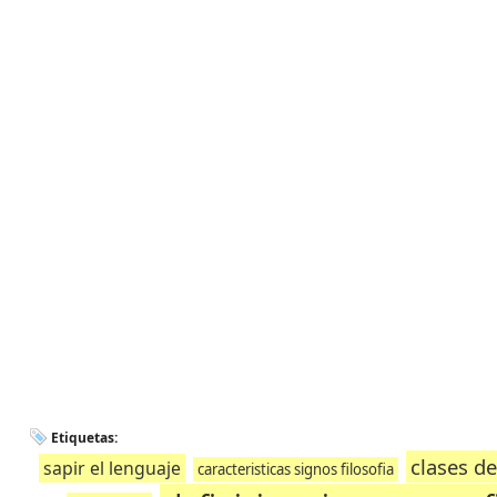
Etiquetas:
clases de
sapir el lenguaje
caracteristicas signos filosofia