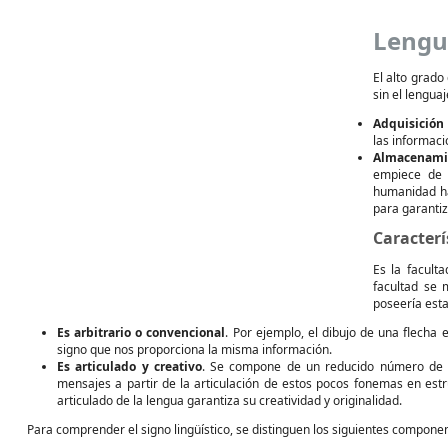
Lengu
El alto grad
sin el lenguaj
Adquisición
las informac
Almacenami
empiece de 
humanidad ha
para garantiz
Caracterí
Es la facult
facultad se 
poseería esta
Es arbitrario o convencional
. Por ejemplo, el dibujo de una flecha 
signo que nos proporciona la misma información.
Es articulado y creativo
. Se compone de un reducido número de e
mensajes a partir de la articulación de estos pocos fonemas en est
articulado de la lengua garantiza su creatividad y originalidad.
Para comprender el signo lingüístico, se distinguen los siguientes compone