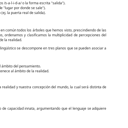
 /s-a-l-i-d-a/ o la forma escrita "salida").
de "lugar por donde se sale").
 (ej. la puerta real de salida).
n en común todos los árboles que hemos visto, prescindiendo de las
os, ordenamos y clasificamos la multiplicidad de percepciones del
e la realidad.
no lingüístico se descompone en tres planos que se pueden asociar a
el ámbito del pensamiento.
tenece al ámbito de la realidad.
a realidad y nuestra concepción del mundo, la cual será distinta de
ipo de capacidad innata, argumentando que el lenguaje se adquiere