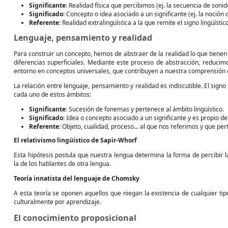
Significante
: Realidad física que percibimos (ej. la secuencia de sonidos
Significado
: Concepto o idea asociado a un significante (ej. la noción 
Referente
: Realidad extralingüística a la que remite el signo lingüístico
Lenguaje, pensamiento y realidad
Para construir un concepto, hemos de abstraer de la realidad lo que tiene
diferencias superficiales. Mediante este proceso de abstracción, reducim
entorno en conceptos universales, que contribuyen a nuestra comprensión d
La relación entre lenguaje, pensamiento y realidad es indiscutible. El sig
cada uno de estos ámbitos:
Significante
: Sucesión de fonemas y pertenece al ámbito lingüístico.
Significado
: Idea o concepto asociado a un significante y es propio d
Referente
: Objeto, cualidad, proceso... al que nos referimos y que per
El relativismo lingüístico de Sapir-Whorf
Esta hipótesis postula que nuestra lengua determina la forma de percibir l
la de los hablantes de otra lengua.
Teoría innatista del lenguaje de Chomsky
A esta teoría se oponen aquellos que niegan la existencia de cualquier t
culturalmente por aprendizaje.
El conocimiento proposicional